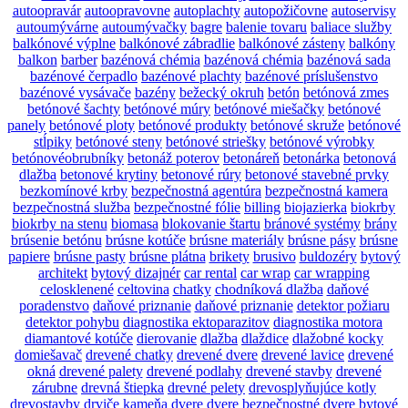
autoopravár
autoopravovne
autoplachty
autopožičovne
autoservisy
autoumývárne
autoumývačky
bagre
balenie tovaru
baliace služby
balkónové výplne
balkónové zábradlie
balkónové zásteny
balkóny
balkon
barber
bazénová chémia
bazénová chémia
bazénová sada
bazénové čerpadlo
bazénové plachty
bazénové príslušenstvo
bazénové vysávače
bazény
bežecký okruh
betón
betónová zmes
betónové šachty
betónové múry
betónové miešačky
betónové
panely
betónové ploty
betónové produkty
betónové skruže
betónové
stĺpiky
betónové steny
betónové striešky
betónové výrobky
betónovéobrubníky
betonáž poterov
betonáreň
betonárka
betonová
dlažba
betonové krytiny
betonové rúry
betonové stavebné prvky
bezkomínové krby
bezpečnostná agentúra
bezpečnostná kamera
bezpečnostná služba
bezpečnostné fólie
billing
biojazierka
biokrby
biokrby na stenu
biomasa
blokovanie štartu
bránové systémy
brány
brúsenie betónu
brúsne kotúče
brúsne materiály
brúsne pásy
brúsne
papiere
brúsne pasty
brúsne plátna
brikety
brusivo
buldozéry
bytový
architekt
bytový dizajnér
car rental
car wrap
car wrapping
celosklenené
celtovina
chatky
chodníková dlažba
daňové
poradenstvo
daňové priznanie
daňové priznanie
detektor požiaru
detektor pohybu
diagnostika ektoparazitov
diagnostika motora
diamantové kotúče
dierovanie
dlažba
dlaždice
dlažobné kocky
domiešavač
drevené chatky
drevené dvere
drevené lavice
drevené
okná
drevené palety
drevené podlahy
drevené stavby
drevené
zárubne
drevná štiepka
drevné pelety
drevosplyňujúce kotly
drevostavby
drviče kameňa
dvere
dvere bezpečnostné
dvere bytové