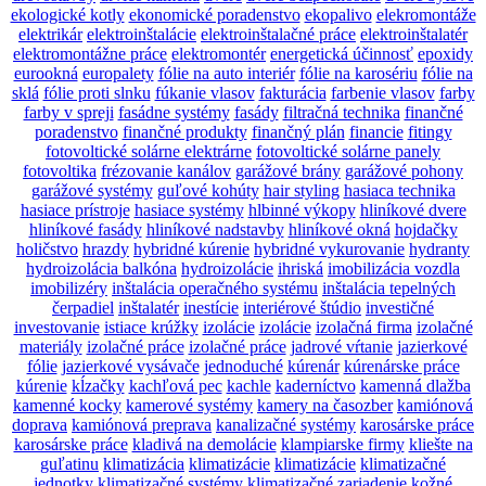
ekologické kotly
ekonomické poradenstvo
ekopalivo
elekromontáže
elektrikár
elektroinštalácie
elektroinštalačné práce
elektroinštalatér
elektromontážne práce
elektromontér
energetická účinnosť
epoxidy
eurookná
europalety
fólie na auto interiér
fólie na karosériu
fólie na
sklá
fólie proti slnku
fúkanie vlasov
fakturácia
farbenie vlasov
farby
farby v spreji
fasádne systémy
fasády
filtračná technika
finančné
poradenstvo
finančné produkty
finančný plán
financie
fitingy
fotovoltické solárne elektrárne
fotovoltické solárne panely
fotovoltika
frézovanie kanálov
garážové brány
garážové pohony
garážové systémy
guľové kohúty
hair styling
hasiaca technika
hasiace prístroje
hasiace systémy
hlbinné výkopy
hliníkové dvere
hliníkové fasády
hliníkové nadstavby
hliníkové okná
hojdačky
holičstvo
hrazdy
hybridné kúrenie
hybridné vykurovanie
hydranty
hydroizolácia balkóna
hydroizolácie
ihriská
imobilizácia vozdla
imobilizéry
inštalácia operačného systému
inštalácia tepelných
čerpadiel
inštalatér
inestície
interiérové štúdio
investičné
investovanie
istiace krúžky
izolácie
izolácie
izolačná firma
izolačné
materiály
izolačné práce
izolačné práce
jadrové vŕtanie
jazierkové
fólie
jazierkové vysávače
jednoduché
kúrenár
kúrenárske práce
kúrenie
kĺzačky
kachľová pec
kachle
kaderníctvo
kamenná dlažba
kamenné kocky
kamerové systémy
kamery na časozber
kamiónová
doprava
kamiónová preprava
kanalizačné systémy
karosárske práce
karosárske práce
kladivá na demolácie
klampiarske firmy
kliešte na
guľatinu
klimatizácia
klimatizácie
klimatizácie
klimatizačné
jednotky
klimatizačné systémy
klimatizačné zariadenie
kožné