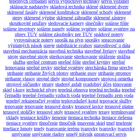
tepelných čerpadiel
servis výpočtovej techniky
servis vozidiel
sklápacie nadstavby
skladová technika
sklené
sklenené dvere
sklenené fasády
sklenené konštrukcie
sklenené schody
sklenené
steny
sklenené výplne
sklenené zábradlie
sklenené zásteny
skrutkovité pružiny
sledovacie kamery
slnečníky
solárne fólie
solárne invertory
solárne panely
solárne systémy
solárne systémy na
ohrev TÚV
solárne zásobníky pre TÚV
spádové potery
vyrovnávacie potery
sporák na plyn
sporáky
spracovanie
výplatných pások
spreje
stabilizácie svahov
starostlivosť o dáta
stavebná mechanizácia
stavebná technika
stavebné žeriavy
stavebné
stroje
stavebné stroje
stierkovanie
stierkovanie
stráženie
strážna
služba
strešné centrum
strešné fólie
strešné krytiny
strešné
lemovania
strešné prvky
strešné systémy
strechárska firma
strechy
strihanie
strihanie živých plotov
strihanie psov
strihanie stromov
strihanie vlasov
strojné diely
strojné komponenty
strojová omietka
strojové súčiastky
struny
studený asfalt
svadobný účes
tónovanie
skiel
t-kusy
technické plyny
tepelná obnova
tepelná technika
tepelné
čerpadlo
tepelné čerpadlo vzduch voda
tepelné čerpadlo zem voda
tepelný rekuperačný systém
teplovzdušný kotol
tepovacie služby
tepovanie
tepovanie
terasové dosky
terasové lavice
terasové platne
terasové stoličky
terasové stoly
terasové systémy
terasy
termínované
vklady
tesniace krúžky
tienenie
tieniaca technika
tieniace riešenia
tieniace systémy
tlmočenie
tlmočník
tmavenie skiel
tmel
tmelenie
tmeliace hmoty
tmely
tvarovanie terénu
tvarovky
tvarovky
tvarovky
umývanie
umývanie riadov
umelý trávnik
upratovací servis