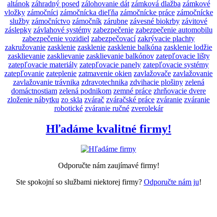
altánok
záhradný posed
zálohovanie dát
zámková dlažba
zámkové
vložky
zámočníci
zámočnícka dieľňa
zámočnícke práce
zámočnícke
služby
zámočníctvo
zámočník
zárubne
závesné biokrby
závitové
záslepky
závlahové systémy
zabezpečenie
zabezpečenie automobilu
zabezpečenie vozidiel
zabezpečovací
zakrývacie plachty
zakružovanie
zasklenie
zasklenie
zasklenie balkóna
zasklenie lodžie
zasklievanie
zasklievanie
zasklievanie balkónov
zatepľovacie lišty
zatepľovacie materiály
zatepľovacie panely
zatepľovacie systémy
zatepľovanie
zateplenie
zatmavenie okien
zavlažovače
zavlažovanie
zavlažovanie trávnika
zdravotechnika
zdvihacie plošiny
zelená
domáctnostiam
zelená podnikom
zemné práce
zhrňovacie dvere
zloženie nábytku
zo skla
zvárač
zváračské práce
zváranie
zváranie
robotické
zváranie ručné
zverolekár
Hľadáme kvalitné firmy!
Odporučte nám zaujímavé firmy!
Ste spokojní so službami niektorej firmy?
Odporučte nám ju
!