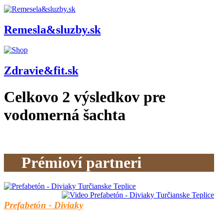
Remesla&sluzby.sk
Zdravie&fit.sk
Celkovo
2
výsledkov pre
vodomerná šachta
Prémioví partneri
Prefabetón - Diviaky