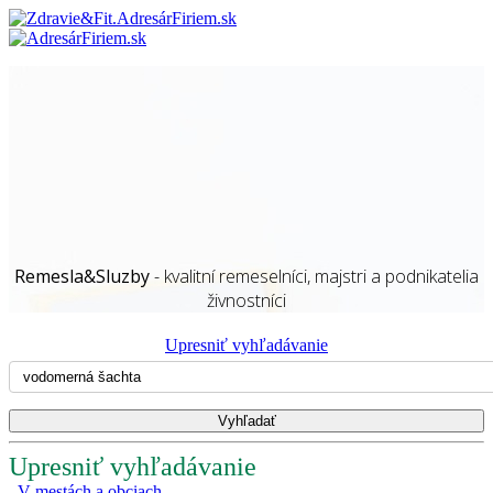
Remesla&Sluzby
- kvalitní remeselníci, majstri a podnikatelia
živnostníci
Upresniť vyhľadávanie
Upresniť vyhľadávanie
V mestách a obciach