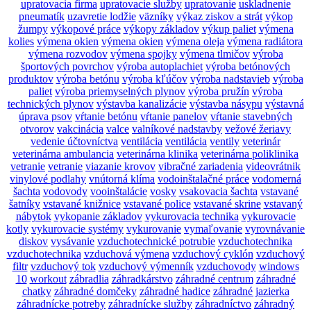
upratovacia firma
upratovacie služby
upratovanie
uskladnenie
pneumatík
uzavretie lodžie
väzníky
výkaz ziskov a strát
výkop
žumpy
výkopové práce
výkopy základov
výkup paliet
výmena
kolies
výmena okien
výmena okien
výmena oleja
výmena radiátora
výmena rozvodov
výmena spojky
výmena tlmičov
výroba
športových povrchov
výroba autoplachiet
výroba betónových
produktov
výroba betónu
výroba kľúčov
výroba nadstavieb
výroba
paliet
výroba priemyselných plynov
výroba pružín
výroba
technických plynov
výstavba kanalizácie
výstavba násypu
výstavná
úprava psov
vŕtanie betónu
vŕtanie panelov
vŕtanie stavebných
otvorov
vakcinácia
valce
valníkové nadstavby
vežové žeriavy
vedenie účtovníctva
ventilácia
ventilácia
ventily
veterinár
veterinárna ambulancia
veterinárna klinika
veterinárna poliklinika
vetranie
vetranie
viazanie krovov
vibračné zariadenia
videovrátnik
vinylové podlahy
vnútorná klíma
vodoinštalačné práce
vodomerná
šachta
vodovody
vooinštalácie
vosky
vsakovacia šachta
vstavané
šatníky
vstavané knižnice
vstavané police
vstavané skrine
vstavaný
nábytok
vykopanie základov
vykurovacia technika
vykurovacie
kotly
vykurovacie systémy
vykurovanie
vymaľovanie
vyrovnávanie
diskov
vysávanie
vzduchotechnické potrubie
vzduchotechnika
vzduchotechnika
vzduchová výmena
vzduchový cyklón
vzduchový
filtr
vzduchový tok
vzduchový výmenník
vzduchovody
windows
10
workout
zábradlia
záhradkárstvo
záhradné centrum
záhradné
chatky
záhradné domčeky
záhradné hadice
záhradné jazierka
záhradnícke potreby
záhradnícke služby
záhradníctvo
záhradný