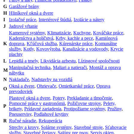
G
Garážové brány
H
Hliníkové okná a dvere
I
Izolačné práce
,
Interiérové štúdiá
,
Izolácie a nátery
J
Jadrové vŕtanie
Kamerové systémy
,
Klimatizácie
,
Kuchyne
,
Kováčske práce
,
Kaderníctva a holičstvá
,
Krby, kachle a pece
,
Kamiónová
K
doprava
,
Kľúčová služba
,
Kúrenárske práce
,
Komunálne
služby
,
Kotly
,
Kovovýroba
,
Kanalizácie a vodovody
,
Krycie
plachty
L
Lepidlá a tmely
,
Likvidácia azbestu
,
Lízingové spoločnosti
Manipulačná technika
,
Maliari a natierači
,
Montáž a oprava
M
nábytku
N
Nakladače
,
Nadstavby na vozidlá
Okná a dvere
,
Ohrievače
,
Omietkarské práce
,
Oprava
O
prevodoviek
Plastové okná a dvere
,
Potery
,
Prekladanie a tlmočenie
,
Pomocné práce v gastronómii
,
Požičovne strojov
,
Pelety,
P
brikety
,
Prídavné zariadenia
,
Protipožiarne systémy
,
Pružiny
,
Pneuservisy
,
Podlahové krytiny
R
Ručné náradie
,
Rekuperácia
Strechy a krovy
,
Solárne systémy
,
Stavebné stroje
,
Sťahovacie
služby
,
Stavebné žeriavy
,
Salóny pre psov
,
Servis okien
,