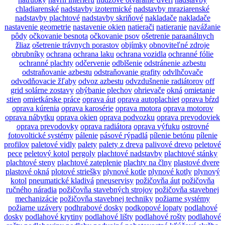
chladiarenské
nadstavby izotermické
nadstavby mraziarenské
nadstavby plachtové
nadstavby skriňové
nakladače
nakladače
nastavenie geometrie
nastavenie okien
natierači
natieranie
navážanie
pôdy
očkovanie besnota
očkovanie psov
ošetrenie paraanálnych
žliaz
ošetrenie trávnych porastov
objímky
obnoviteľné zdroje
obrubníky
ochrana
ochrana laku
ochrana vozidla
ochranné fólie
ochranné plachty
odčervenie
odblšenie
odstránenie azbestu
odstraňovanie azbestu
odstraňovanie grafity
odvlhčovače
odvodňovacie žľaby
odvoz azbestu
odvzdušnenie radiátorov
off
grid solárne zostavy
ohýbanie plechov
ohrievače
okná
omietanie
stien
omietkárske práce
oprava áut
oprava autoplachiet
oprava bŕzd
oprava kúrenia
oprava karosérie
oprava motora
oprava motorov
oprava nábytku
oprava okien
oprava podvozku
oprava prevodoviek
oprava prevodovky
oprava radiátora
oprava výfuku
ostrovné
fotovoltické systémy
pálenie
pásové rýpadlá
pílenie betónu
pílenie
profilov
paletové vidly
palety
palety z dreva
palivové drevo
peletové
pece
peletový kotol
pergoly
plachtové nadstavby
plachtové stánky
plachtové steny
plachtové zateplenie
plachty na člny
plastové dvere
plastové okná
plotové striešky
plynové kotle
plynové kotly
plynový
kotol
pneumatické kladivá
pneuservisy
požičovňa áut
požičovňa
ručného náradia
požičovňa stavebných strojov
požičovňa stavebnej
mechanizácie
požičovňa stavebnej techniky
požiarne systémy
požiarne uzávery
podhrabové dosky
podkopové lopaty
podlahové
dosky
podlahové krytiny
podlahové lišty
podlahové rošty
podlahové