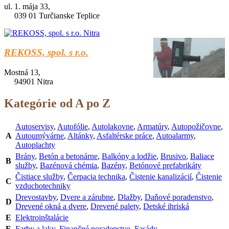
ul. 1. mája 33,
039 01 Turčianske Teplice
REKOSS, spol. s r.o.
Mostná 13,
94901 Nitra
Kategórie od A po Z
Autoservisy
,
Autofólie
,
Autolakovne
,
Armatúry
,
Autopožičovne
,
A
Autoumývárne
,
Altánky
,
Asfaltérske práce
,
Autoalarmy
,
Autoplachty
Brány
,
Betón a betonárne
,
Balkóny a lodžie
,
Brusivo
,
Baliace
B
služby
,
Bazénová chémia
,
Bazény
,
Betónové prefabrikáty
Čistiace služby
,
Čerpacia technika
,
Čistenie kanalizácií
,
Čistenie
C
vzduchotechniky
Drevostavby
,
Dvere a zárubne
,
Dlažby
,
Daňové poradenstvo
,
D
Drevené okná a dvere
,
Drevené palety
,
Detské ihriská
E
Elektroinštalácie
F
Farby a laky
,
Finančné poradenstvo
,
Fasády