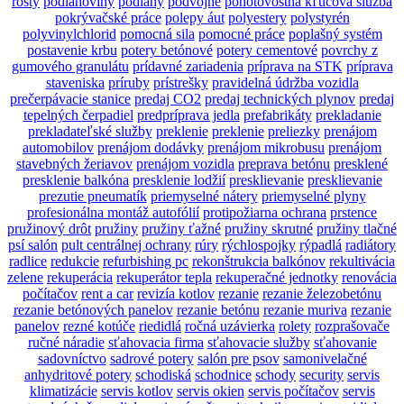
rošty
podlahoviny
podlahy
podvojné
pohotovostná kľúčová služba
pokrývačské práce
polepy áut
polyestery
polystyrén
polyvinylchlorid
pomocná sila
pomocné práce
poplašný systém
postavenie krbu
potery betónové
potery cementové
povrchy z
gumového granulátu
prídavné zariadenia
príprava na STK
príprava
staveniska
príruby
prístrešky
pravidelná údržba vozidla
prečerpávacie stanice
predaj CO2
predaj technických plynov
predaj
tepelných čerpadiel
predpríprava jedla
prefabrikáty
prekladanie
prekladateľské služby
preklenie
preklenie
preliezky
prenájom
automobilov
prenájom dodávky
prenájom mikrobusu
prenájom
stavebných žeriavov
prenájom vozidla
preprava betónu
presklené
presklenie balkóna
presklenie lodžií
presklievanie
presklievanie
prezutie pneumatík
priemyselné nátery
priemyselné plyny
profesionálna montáž autofólií
protipožiarna ochrana
prstence
pružinový drôt
pružiny
pružiny ťažné
pružiny skrutné
pružiny tlačné
psí salón
pult centrálnej ochrany
rúry
rýchlospojky
rýpadlá
radiátory
radlice
redukcie
refurbishing pc
rekonštrukcia balkónov
rekultivácia
zelene
rekuperácia
rekuperátor tepla
rekuperačné jednotky
renovácia
počítačov
rent a car
revizía kotlov
rezanie
rezanie železobetónu
rezanie betónových panelov
rezanie betónu
rezanie muriva
rezanie
panelov
rezné kotúče
riedidlá
ročná uzávierka
rolety
rozprašovače
ručné náradie
sťahovacia firma
sťahovacie služby
sťahovanie
sadovníctvo
sadrové potery
salón pre psov
samonivelačné
anhydritové potery
schodiská
schodnice
schody
security
servis
klimatizácie
servis kotlov
servis okien
servis počítačov
servis