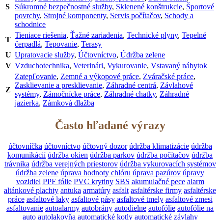
S
Súkromné bezpečnostné služby
,
Sklenené konštrukcie
,
Športové
povrchy
,
Strojné komponenty
,
Servis počítačov
,
Schody a
schodnice
Tieniace riešenia
,
Ťažné zariadenia
,
Technické plyny
,
Tepelné
T
čerpadlá
,
Tepovanie
,
Terasy
U
Upratovacie služby
,
Účtovníctvo
,
Údržba zelene
V
Vzduchotechnika
,
Veterinári
,
Vykurovanie
,
Vstavaný nábytok
Zatepľovanie
,
Zemné a výkopové práce
,
Zváračské práce
,
Zasklievanie a presklievanie
,
Záhradné centrá
,
Závlahové
Z
systémy
,
Zámočnícke práce
,
Záhradné chatky
,
Záhradné
jazierka
,
Zámková dlažba
Často hľadané výrazy
účtovníčka
účtovníctvo
účtovný dozor
údržba klimatizácie
údržba
komunikácií
údržba okien
údržba parkov
údržba počítačov
údržba
trávnika
údržba verejných priestorov
údržba vykurovacích systémov
údržba zelene
úprava hodnoty chlóru
úprava pazúrov
úpravy
vozidiel
PPF fólie
PVC krytiny
SBS
akumulačné pece
alarm
altánkové plachty
antuka
armatúry
asfalt
asfaltérske firmy
asfaltérske
práce
asfaltové laky
asfaltové pásy
asfaltové tmely
asfaltové zmesi
asfaltovanie
autoalarmy
autobrány
autodielne
autofólie
autofólie na
auto
autolakovňa
automatické kotly
automatické závlahy