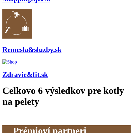
Remesla&sluzby.sk
Zdravie&fit.sk
Celkovo
6
výsledkov pre
kotly
na pelety
Prémioví partneri