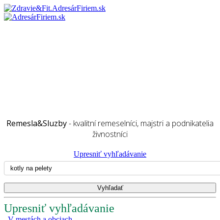
Remesla&Sluzby
- kvalitní remeselníci, majstri a podnikatelia
živnostníci
Upresniť vyhľadávanie
Upresniť vyhľadávanie
V mestách a obciach