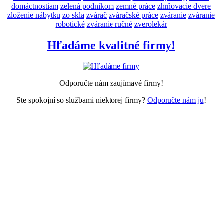
domáctnostiam
zelená podnikom
zemné práce
zhrňovacie dvere
zloženie nábytku
zo skla
zvárač
zváračské práce
zváranie
zváranie
robotické
zváranie ručné
zverolekár
Hľadáme kvalitné firmy!
Odporučte nám zaujímavé firmy!
Ste spokojní so službami niektorej firmy?
Odporučte nám ju
!