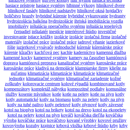
garážové systémy
guľové kohúty
hair styling
hasiaca technika
hasiace prístroje
hasiace systémy
hlbinné výkopy
hliníkové dvere
hliníkové fasády
hliníkové nadstavby
hliníkové okná
hojdačky
holičstvo
hrazdy
hybridné kúrenie
hybridné vykurovanie
hydranty
hydroizolácia balkóna
hydroizolácie
ihriská
imobilizácia vozdla
imobilizéry
inštalácia operačného systému
inštalácia tepelných
čerpadiel
inštalatér
inestície
interiérové štúdio
investičné
investovanie
istiace krúžky
izolácie
izolácie
izolačná firma
izolačné
materiály
izolačné práce
izolačné práce
jadrové vŕtanie
jazierkové
fólie
jazierkové vysávače
jednoduché
kúrenár
kúrenárske práce
kúrenie
kĺzačky
kachľová pec
kachle
kaderníctvo
kamenná dlažba
kamenné kocky
kamerové systémy
kamery na časozber
kamiónová
doprava
kamiónová preprava
kanalizačné systémy
karosárske práce
karosárske práce
kladivá na demolácie
klampiarske firmy
kliešte na
guľatinu
klimatizácia
klimatizácie
klimatizácie
klimatizačné
jednotky
klimatizačné systémy
klimatizačné zariadenie
kožné
zoškraby
kolorovacie centrum
kolové rýpadlá
kombinované kotly
kompenzátory
kompletáž nábytku
kompozitné podlahy
komunálne
služby
kosenie trávnikov
kotle
kotle na pelety
kotle na plyn
kotly
kotly automatické
kotly na biomasu
kotly na pelety
kotly na plyn
kotly na tuhé palivo
kotly peletové
kotly plynové
kotly závesné
kotol na bioplyn
kotol na brikety
kotol na drevo
kotol na ekopelety
kotol na pelety
kotol na plyn
kováči
kováčska dieľňa
kováčska
výroba
kováčske práce
kováčstvo
kované výrobky
kovové pružiny
kovovýroba
kozuby
krajnice
krbová vložka
krbové štúdio
krby
krby