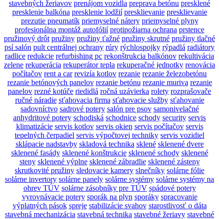
stavebných žeriavov
prenájom vozidla
preprava betónu
presklené
presklenie balkóna
presklenie lodžií
presklievanie
presklievanie
prezutie pneumatík
priemyselné nátery
priemyselné plyny
profesionálna montáž autofólií
protipožiarna ochrana
prstence
pružinový drôt
pružiny
pružiny ťažné
pružiny skrutné
pružiny tlačné
psí salón
pult centrálnej ochrany
rúry
rýchlospojky
rýpadlá
radiátory
radlice
redukcie
refurbishing pc
rekonštrukcia balkónov
rekultivácia
zelene
rekuperácia
rekuperátor tepla
rekuperačné jednotky
renovácia
počítačov
rent a car
revizía kotlov
rezanie
rezanie železobetónu
rezanie betónových panelov
rezanie betónu
rezanie muriva
rezanie
panelov
rezné kotúče
riedidlá
ročná uzávierka
rolety
rozprašovače
ručné náradie
sťahovacia firma
sťahovacie služby
sťahovanie
sadovníctvo
sadrové potery
salón pre psov
samonivelačné
anhydritové potery
schodiská
schodnice
schody
security
servis
klimatizácie
servis kotlov
servis okien
servis počítačov
servis
tepelných čerpadiel
servis výpočtovej techniky
servis vozidiel
sklápacie nadstavby
skladová technika
sklené
sklenené dvere
sklenené fasády
sklenené konštrukcie
sklenené schody
sklenené
steny
sklenené výplne
sklenené zábradlie
sklenené zásteny
skrutkovité pružiny
sledovacie kamery
slnečníky
solárne fólie
solárne invertory
solárne panely
solárne systémy
solárne systémy na
ohrev TÚV
solárne zásobníky pre TÚV
spádové potery
vyrovnávacie potery
sporák na plyn
sporáky
spracovanie
výplatných pások
spreje
stabilizácie svahov
starostlivosť o dáta
stavebná mechanizácia
stavebná technika
stavebné žeriavy
stavebné