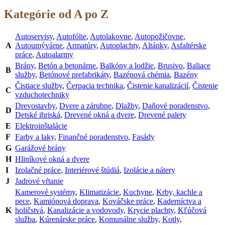
Kategórie od A po Z
Autoservisy
,
Autofólie
,
Autolakovne
,
Autopožičovne
,
A
Autoumývárne
,
Armatúry
,
Autoplachty
,
Altánky
,
Asfaltérske
práce
,
Autoalarmy
Brány
,
Betón a betonárne
,
Balkóny a lodžie
,
Brusivo
,
Baliace
B
služby
,
Betónové prefabrikáty
,
Bazénová chémia
,
Bazény
Čistiace služby
,
Čerpacia technika
,
Čistenie kanalizácií
,
Čistenie
C
vzduchotechniky
Drevostavby
,
Dvere a zárubne
,
Dlažby
,
Daňové poradenstvo
,
D
Detské ihriská
,
Drevené okná a dvere
,
Drevené palety
E
Elektroinštalácie
F
Farby a laky
,
Finančné poradenstvo
,
Fasády
G
Garážové brány
H
Hliníkové okná a dvere
I
Izolačné práce
,
Interiérové štúdiá
,
Izolácie a nátery
J
Jadrové vŕtanie
Kamerové systémy
,
Klimatizácie
,
Kuchyne
,
Krby, kachle a
pece
,
Kamiónová doprava
,
Kováčske práce
,
Kaderníctva a
K
holičstvá
,
Kanalizácie a vodovody
,
Krycie plachty
,
Kľúčová
služba
,
Kúrenárske práce
,
Komunálne služby
,
Kotly
,