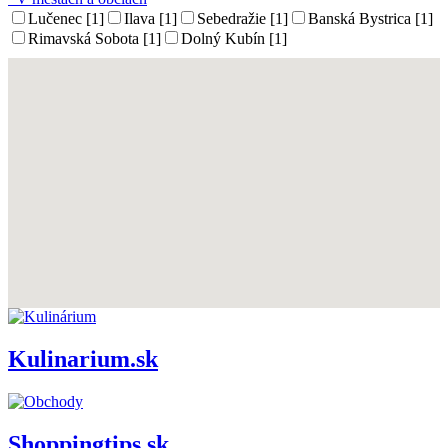
Lučenec [1]
Ilava [1]
Sebedražie [1]
Banská Bystrica [1]
Rimavská Sobota [1]
Dolný Kubín [1]
Kulinarium.sk
Shoppingtips.sk