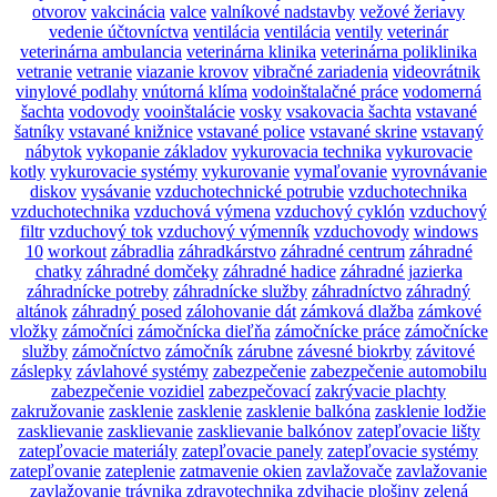
otvorov
vakcinácia
valce
valníkové nadstavby
vežové žeriavy
vedenie účtovníctva
ventilácia
ventilácia
ventily
veterinár
veterinárna ambulancia
veterinárna klinika
veterinárna poliklinika
vetranie
vetranie
viazanie krovov
vibračné zariadenia
videovrátnik
vinylové podlahy
vnútorná klíma
vodoinštalačné práce
vodomerná
šachta
vodovody
vooinštalácie
vosky
vsakovacia šachta
vstavané
šatníky
vstavané knižnice
vstavané police
vstavané skrine
vstavaný
nábytok
vykopanie základov
vykurovacia technika
vykurovacie
kotly
vykurovacie systémy
vykurovanie
vymaľovanie
vyrovnávanie
diskov
vysávanie
vzduchotechnické potrubie
vzduchotechnika
vzduchotechnika
vzduchová výmena
vzduchový cyklón
vzduchový
filtr
vzduchový tok
vzduchový výmenník
vzduchovody
windows
10
workout
zábradlia
záhradkárstvo
záhradné centrum
záhradné
chatky
záhradné domčeky
záhradné hadice
záhradné jazierka
záhradnícke potreby
záhradnícke služby
záhradníctvo
záhradný
altánok
záhradný posed
zálohovanie dát
zámková dlažba
zámkové
vložky
zámočníci
zámočnícka dieľňa
zámočnícke práce
zámočnícke
služby
zámočníctvo
zámočník
zárubne
závesné biokrby
závitové
záslepky
závlahové systémy
zabezpečenie
zabezpečenie automobilu
zabezpečenie vozidiel
zabezpečovací
zakrývacie plachty
zakružovanie
zasklenie
zasklenie
zasklenie balkóna
zasklenie lodžie
zasklievanie
zasklievanie
zasklievanie balkónov
zatepľovacie lišty
zatepľovacie materiály
zatepľovacie panely
zatepľovacie systémy
zatepľovanie
zateplenie
zatmavenie okien
zavlažovače
zavlažovanie
zavlažovanie trávnika
zdravotechnika
zdvihacie plošiny
zelená