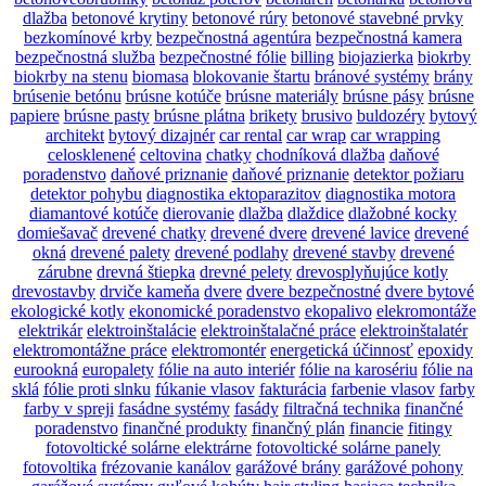
dlažba
betonové krytiny
betonové rúry
betonové stavebné prvky
bezkomínové krby
bezpečnostná agentúra
bezpečnostná kamera
bezpečnostná služba
bezpečnostné fólie
billing
biojazierka
biokrby
biokrby na stenu
biomasa
blokovanie štartu
bránové systémy
brány
brúsenie betónu
brúsne kotúče
brúsne materiály
brúsne pásy
brúsne
papiere
brúsne pasty
brúsne plátna
brikety
brusivo
buldozéry
bytový
architekt
bytový dizajnér
car rental
car wrap
car wrapping
celosklenené
celtovina
chatky
chodníková dlažba
daňové
poradenstvo
daňové priznanie
daňové priznanie
detektor požiaru
detektor pohybu
diagnostika ektoparazitov
diagnostika motora
diamantové kotúče
dierovanie
dlažba
dlaždice
dlažobné kocky
domiešavač
drevené chatky
drevené dvere
drevené lavice
drevené
okná
drevené palety
drevené podlahy
drevené stavby
drevené
zárubne
drevná štiepka
drevné pelety
drevosplyňujúce kotly
drevostavby
drviče kameňa
dvere
dvere bezpečnostné
dvere bytové
ekologické kotly
ekonomické poradenstvo
ekopalivo
elekromontáže
elektrikár
elektroinštalácie
elektroinštalačné práce
elektroinštalatér
elektromontážne práce
elektromontér
energetická účinnosť
epoxidy
eurookná
europalety
fólie na auto interiér
fólie na karosériu
fólie na
sklá
fólie proti slnku
fúkanie vlasov
fakturácia
farbenie vlasov
farby
farby v spreji
fasádne systémy
fasády
filtračná technika
finančné
poradenstvo
finančné produkty
finančný plán
financie
fitingy
fotovoltické solárne elektrárne
fotovoltické solárne panely
fotovoltika
frézovanie kanálov
garážové brány
garážové pohony