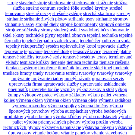
stroje
stavebné stroje
stierkovanie
stierkovanie
stráženie
strážna
služba
strešné centrum
strešné fólie
strešné krytiny
strešné
lemovania
strešné prvky
strešné systémy
strechárska firma
strechy
strihanie
strihanie živých plotov
strihanie psov
strihanie stromov
strihanie vlasov
strojné diely
strojné komponenty
strojová omietka
strojové súčiastky
struny
studený asfalt
svadobný účes
tónovanie
skiel
t-kusy
technické plyny
tepelná obnova
tepelná technika
tepelné
čerpadlo
tepelné čerpadlo vzduch voda
tepelné čerpadlo zem voda
tepelný rekuperačný systém
teplovzdušný kotol
tepovacie služby
tepovanie
tepovanie
terasové dosky
terasové lavice
terasové platne
terasové stoličky
terasové stoly
terasové systémy
terasy
termínované
vklady
tesniace krúžky
tienenie
tieniaca technika
tieniace riešenia
tieniace systémy
tlmočenie
tlmočník
tmavenie skiel
tmel
tmelenie
tmeliace hmoty
tmely
tvarovanie terénu
tvarovky
tvarovky
tvarovky
umývanie
umývanie riadov
umelý trávnik
upratovací servis
upratovacia firma
upratovacie služby
upratovanie
uskladnenie
pneumatík
uzavretie lodžie
väzníky
výkaz ziskov a strát
výkop
žumpy
výkopové práce
výkopy základov
výkup paliet
výmena
kolies
výmena okien
výmena okien
výmena oleja
výmena radiátora
výmena rozvodov
výmena spojky
výmena tlmičov
výroba
športových povrchov
výroba autoplachiet
výroba betónových
produktov
výroba betónu
výroba kľúčov
výroba nadstavieb
výroba
paliet
výroba priemyselných plynov
výroba pružín
výroba
technických plynov
výstavba kanalizácie
výstavba násypu
výstavná
úprava psov
vŕtanie betónu
vŕtanie panelov
vŕtanie stavebných