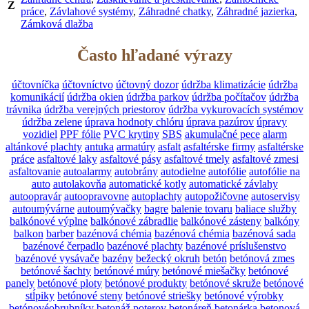
Z
práce
,
Závlahové systémy
,
Záhradné chatky
,
Záhradné jazierka
,
Zámková dlažba
Často hľadané výrazy
účtovníčka
účtovníctvo
účtovný dozor
údržba klimatizácie
údržba
komunikácií
údržba okien
údržba parkov
údržba počítačov
údržba
trávnika
údržba verejných priestorov
údržba vykurovacích systémov
údržba zelene
úprava hodnoty chlóru
úprava pazúrov
úpravy
vozidiel
PPF fólie
PVC krytiny
SBS
akumulačné pece
alarm
altánkové plachty
antuka
armatúry
asfalt
asfaltérske firmy
asfaltérske
práce
asfaltové laky
asfaltové pásy
asfaltové tmely
asfaltové zmesi
asfaltovanie
autoalarmy
autobrány
autodielne
autofólie
autofólie na
auto
autolakovňa
automatické kotly
automatické závlahy
autoopravár
autoopravovne
autoplachty
autopožičovne
autoservisy
autoumývárne
autoumývačky
bagre
balenie tovaru
baliace služby
balkónové výplne
balkónové zábradlie
balkónové zásteny
balkóny
balkon
barber
bazénová chémia
bazénová chémia
bazénová sada
bazénové čerpadlo
bazénové plachty
bazénové príslušenstvo
bazénové vysávače
bazény
bežecký okruh
betón
betónová zmes
betónové šachty
betónové múry
betónové miešačky
betónové
panely
betónové ploty
betónové produkty
betónové skruže
betónové
stĺpiky
betónové steny
betónové striešky
betónové výrobky
betónovéobrubníky
betonáž poterov
betonáreň
betonárka
betonová