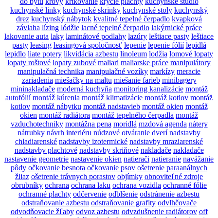
do bytu
krovy
krtkovanie
krycie plachty
kuchynské štúdio
kuchynské linky
kuchynské skrinky
kuchynské stoly
kuchynský
drez
kuchynský nábytok
kvalitné tepelné čerpadlo
kvapková
závlaha
lízing
lódžie
lacné tepelné čerpadlo
lakýrnické práce
lakovanie auta
laky
laminátové podlahy
lazúry
leštiace pasty
leštiace
pasty
leasing
leasingová spoločnosť
lepenie
lepenie fólií
lepidlá
lepidlo
liate potery
likvidácia azbestu
linoleum
lodžia
lomové lopaty
lopaty roštové
lopaty zubové
maliari
maliarske práce
manipulátory
manipulačná technika
manipulačné vozíky
markízy
meracie
zariadenia
miešačky na maltu
miešanie farieb
minibagery
mininakladače
moderná kuchyňa
monitoring kanalizácie
montáž
autofólií
montáž kúrenia
montáž klimatizácie
montáž kotlov
montáž
kotlov
montáž nábytku
montáž nadstavieb
montáž okien
montáž
okien
montáž radiátora
montáž tepelného čerpadla
montáž
vzduchotechniky
montážna pena
moridlá
mzdová agenda
nátery
nátrubky
návrh interiéru
núdzové otváranie dverí
nadstavby
chladiarenské
nadstavby izotermické
nadstavby mraziarenské
nadstavby plachtové
nadstavby skriňové
nakladače
nakladače
nastavenie geometrie
nastavenie okien
natierači
natieranie
navážanie
pôdy
očkovanie besnota
očkovanie psov
ošetrenie paraanálnych
žliaz
ošetrenie trávnych porastov
objímky
obnoviteľné zdroje
obrubníky
ochrana
ochrana laku
ochrana vozidla
ochranné fólie
ochranné plachty
odčervenie
odblšenie
odstránenie azbestu
odstraňovanie azbestu
odstraňovanie grafity
odvlhčovače
odvodňovacie žľaby
odvoz azbestu
odvzdušnenie radiátorov
off