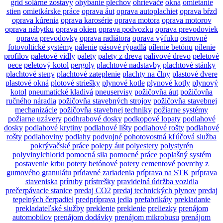
grid solárne zostavy
ohýbanie plechov
ohrievače
okná
omietanie
stien
omietkárske práce
oprava áut
oprava autoplachiet
oprava bŕzd
oprava kúrenia
oprava karosérie
oprava motora
oprava motorov
oprava nábytku
oprava okien
oprava podvozku
oprava prevodoviek
oprava prevodovky
oprava radiátora
oprava výfuku
ostrovné
fotovoltické systémy
pálenie
pásové rýpadlá
pílenie betónu
pílenie
profilov
paletové vidly
palety
palety z dreva
palivové drevo
peletové
pece
peletový kotol
pergoly
plachtové nadstavby
plachtové stánky
plachtové steny
plachtové zateplenie
plachty na člny
plastové dvere
plastové okná
plotové striešky
plynové kotle
plynové kotly
plynový
kotol
pneumatické kladivá
pneuservisy
požičovňa áut
požičovňa
ručného náradia
požičovňa stavebných strojov
požičovňa stavebnej
mechanizácie
požičovňa stavebnej techniky
požiarne systémy
požiarne uzávery
podhrabové dosky
podkopové lopaty
podlahové
dosky
podlahové krytiny
podlahové lišty
podlahové rošty
podlahové
rošty
podlahoviny
podlahy
podvojné
pohotovostná kľúčová služba
pokrývačské práce
polepy áut
polyestery
polystyrén
polyvinylchlorid
pomocná sila
pomocné práce
poplašný systém
postavenie krbu
potery betónové
potery cementové
povrchy z
gumového granulátu
prídavné zariadenia
príprava na STK
príprava
staveniska
príruby
prístrešky
pravidelná údržba vozidla
prečerpávacie stanice
predaj CO2
predaj technických plynov
predaj
tepelných čerpadiel
predpríprava jedla
prefabrikáty
prekladanie
prekladateľské služby
preklenie
preklenie
preliezky
prenájom
automobilov
prenájom dodávky
prenájom mikrobusu
prenájom