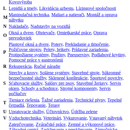
Kovovýroba
L
Lepidlá a tmely
,
Likvidácia azbestu
,
Lízingové spoločnosti
Manipulačná technika
,
Maliari a natierači
,
Montáž a oprava
M
nábytku
N
Nakladače
,
Nadstavby na vozidlá
Okná a dvere
,
Ohrievače
,
Omietkarské práce
,
Oprava
O
prevodoviek
Plastové okná a dvere
,
Potery
,
Prekladanie a tlmočenie
,
Požičovne strojov
,
Pelety, brikety
,
Prídavné zariadenia
,
P
Protipožiarne systémy
,
Pružiny
,
Pneuservisy
,
Podlahové krytiny
,
Pomocné práce v gastronómii
R
Rekuperácia
,
Ručné náradie
Strechy a krovy
,
Solárne systémy
,
Stavebné stroje
,
Súkromné
bezpečnostné služby
,
Sklenené konštrukcie
,
Športové povrchy
,
S
Sťahovacie služby
,
Salóny pre psov
,
Stavebné žeriavy
,
Servis
okien
,
Schody a schodnice
,
Strojné komponenty
,
Servis
počítačov
Tieniace riešenia
,
Ťažné zariadenia
,
Technické plyny
,
Tepelné
T
čerpadlá
,
Tepovanie
,
Terasy
U
Upratovacie služby
,
Účtovníctvo
,
Údržba zelene
V
Vzduchotechnika
,
Veterinári
,
Vykurovanie
,
Vstavaný nábytok
Zatepľovanie
,
Zváračské práce
,
Zemné a výkopové práce
,
Záhradné centrá
,
Zasklievanie a presklievanie
,
Zámočnícke