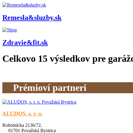
Remesla&sluzby.sk
Zdravie&fit.sk
Celkovo
15
výsledkov pre
garáž
Prémioví partneri
ALUDOS, s. r. o.
Robotnícka 2136/72,
01701 Považská Bystrica