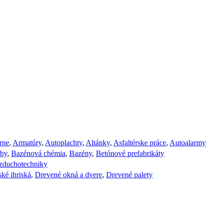
rne
,
Armatúry
,
Autoplachty
,
Altánky
,
Asfaltérske práce
,
Autoalarmy
žby
,
Bazénová chémia
,
Bazény
,
Betónové prefabrikáty
vzduchotechniky
ké ihriská
,
Drevené okná a dvere
,
Drevené palety