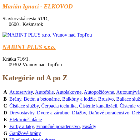
Marián Ignaci - ELKOVOD
Slavkovská cesta 51/D,
06001 Kežmarok
NABINT PLUS s.r.o.
Krátka 716/1,
09302 Vranov nad Topľou
Kategórie od A po Z
A
Autoservisy
,
Autofólie
,
Autolakovne
,
Autopožičovne
,
Autoumývá
B
Brány
,
Betón a betonárne
,
Balkóny a lodžie
,
Brusivo
,
Baliace slu
C
Čistiace služby
,
Čerpacia technika
,
Čistenie kanalizácií
,
Čistenie 
D
Drevostavby
,
Dvere a zárubne
,
Dlažby
,
Daňové poradenstvo
,
Dets
E
Elektroinštalácie
F
Farby a laky
,
Finančné poradenstvo
,
Fasády
G
Garážové brány