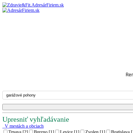
Re
Upresniť vyhľadávanie
V mestách a obciach
Trnava [2]
Brezno [1]
Levice [1]
Zvolen [1]
Bratislava [