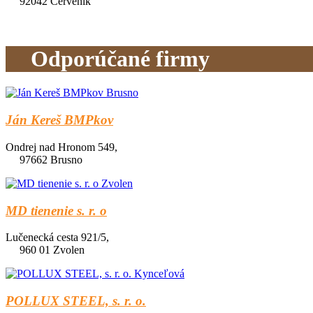
92042 Červeník
Odporúčané firmy
Ján Kereš BMPkov
Ondrej nad Hronom 549,
97662 Brusno
MD tienenie s. r. o
Lučenecká cesta 921/5,
960 01 Zvolen
POLLUX STEEL, s. r. o.