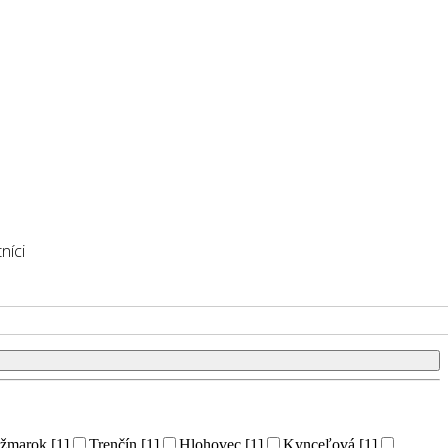
níci
žmarok [1]
Trenčín [1]
Hlohovec [1]
Kynceľová [1]