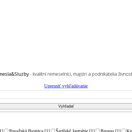
mesla&Sluzby
- kvalitní remeselníci, majstri a podnikatelia živnost
Upresniť vyhľadávanie
1]
Považská Bystrica [1]
Šarišské Jastrabie [1]
Brusno [1]
Ke