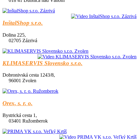
018 41 Dubnica nad Váhom
InštalShop s.r.o.
Dolina 225,
02705 Zázrivá
KLIMASERVIS Slovensko s.r.o.
Dobronivská cesta 1243/8,
96001 Zvolen
Orex, s. r. o.
Bystrická cesta 1,
03401 Ružomberok