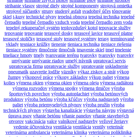
strihanie
strihanie živých plotov
strihanie psov
strihanie stromov
strihanie vlasov
strojné diely
strojné komponenty
strojová omietka
strojové súčiastky
struny
studený asfalt
svadobný účes
tónovanie
skiel
t-kusy
technické plyny
tepelná obnova
tepelná technika
tepelné
čerpadlo
tepelné čerpadlo vzduch voda
tepelné čerpadlo zem voda
tepelný rekuperačný systém
teplovzdušný kotol
tepovacie služby
tepovanie
tepovanie
terasové dosky
terasové lavice
terasové platne
terasové stoličky
terasové stoly
terasové systémy
terasy
termínované
vklady
tesniace krúžky
tienenie
tieniaca technika
tieniace riešenia
tieniace systémy
tlmočenie
tlmočník
tmavenie skiel
tmel
tmelenie
tmeliace hmoty
tmely
tvarovanie terénu
tvarovky
tvarovky
tvarovky
umývanie
umývanie riadov
umelý trávnik
upratovací servis
upratovacia firma
upratovacie služby
upratovanie
uskladnenie
pneumatík
uzavretie lodžie
väzníky
výkaz ziskov a strát
výkop
žumpy
výkopové práce
výkopy základov
výkup paliet
výmena
kolies
výmena okien
výmena okien
výmena oleja
výmena radiátora
výmena rozvodov
výmena spojky
výmena tlmičov
výroba
športových povrchov
výroba autoplachiet
výroba betónových
produktov
výroba betónu
výroba kľúčov
výroba nadstavieb
výroba
paliet
výroba priemyselných plynov
výroba pružín
výroba
technických plynov
výstavba kanalizácie
výstavba násypu
výstavná
úprava psov
vŕtanie betónu
vŕtanie panelov
vŕtanie stavebných
otvorov
vakcinácia
valce
valníkové nadstavby
vežové žeriavy
vedenie účtovníctva
ventilácia
ventilácia
ventily
veterinár
veterinárna ambulancia
veterinárna klinika
veterinárna poliklinika