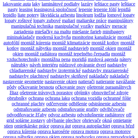
lakovanie auta
laky
laminátové podlahy
lazúry
leštiace pasty
leštiace
pasty
leasing
leasingová spoločnosť
lepenie
lepenie fólií
lepidlá
lepidlo
liate potery
likvidácia azbestu
linoleum
lodžia
lomové lopaty
lopaty roštové
lopaty zubové
maliari
maliarske práce
manipulátory
manipulačná technika
manipulačné vozíky
markízy
meracie
zariadenia
miešačky na maltu
miešanie farieb
minibagery
mininakladače
moderná kuchyňa
monitoring kanalizácie
montáž
autofólií
montáž kúrenia
montáž klimatizácie
montáž kotlov
montáž
kotlov
montáž nábytku
montáž nadstavieb
montáž okien
montáž
okien
montáž radiátora
montáž tepelného čerpadla
montáž
vzduchotechniky
montážna pena
moridlá
mzdová agenda
nátery
nátrubky
návrh interiéru
núdzové otváranie dverí
nadstavby
chladiarenské
nadstavby izotermické
nadstavby mraziarenské
nadstavby plachtové
nadstavby skriňové
nakladače
nakladače
nastavenie geometrie
nastavenie okien
natierači
natieranie
navážanie
pôdy
očkovanie besnota
očkovanie psov
ošetrenie paraanálnych
žliaz
ošetrenie trávnych porastov
objímky
obnoviteľné zdroje
obrubníky
ochrana
ochrana laku
ochrana vozidla
ochranné fólie
ochranné plachty
odčervenie
odblšenie
odstránenie azbestu
odstraňovanie azbestu
odstraňovanie grafity
odvlhčovače
odvodňovacie žľaby
odvoz azbestu
odvzdušnenie radiátorov
off
grid solárne zostavy
ohýbanie plechov
ohrievače
okná
omietanie
stien
omietkárske práce
oprava áut
oprava autoplachiet
oprava bŕzd
oprava kúrenia
oprava karosérie
oprava motora
oprava motorov
oprava nábytku
oprava okien
oprava podvozku
oprava prevodoviek