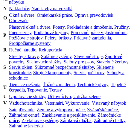
nábytku
N
Nakladače
,
Nadstavby na vozidlá
Okná a dvere
,
Omietkarské práce
,
Oprava prevodoviek
,
O
Ohrievače
Plastové okná a dvere
,
Potery
,
Prekladanie a tlmočenie
,
Pružiny
,
Pneuservisy
,
Podlahové krytiny
,
Pomocné práce v gastronómii
,
P
Požičovne strojov
,
Pelety, brikety
,
Prídavné zariadenia
,
Protipožiarne systémy
R
Ručné náradie
,
Rekuperácia
Strechy a krovy
,
Solárne systémy
,
Stavebné stroje
,
Športové
povrchy
,
Sťahovacie služby
,
Salóny pre psov
,
Stavebné žeriavy
,
S
Servis okien
,
Súkromné bezpečnostné služby
,
Sklenené
konštrukcie
,
Strojné komponenty
,
Servis počítačov
,
Schody a
schodnice
Tieniace riešenia
,
Ťažné zariadenia
,
Technické plyny
,
Tepelné
T
čerpadlá
,
Tepovanie
,
Terasy
U
Upratovacie služby
,
Účtovníctvo
,
Údržba zelene
V
Vzduchotechnika
,
Veterinári
,
Vykurovanie
,
Vstavaný nábytok
Zatepľovanie
,
Zemné a výkopové práce
,
Zváračské práce
,
Záhradné centrá
,
Zasklievanie a presklievanie
,
Zámočnícke
Z
práce
,
Závlahové systémy
,
Zámková dlažba
,
Záhradné chatky
,
Záhradné jazierka