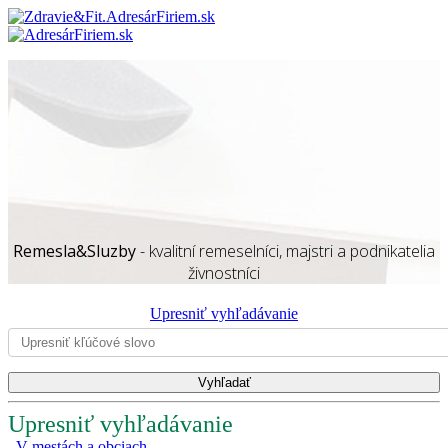
Remesla&Sluzby
- kvalitní remeselníci, majstri a podnikatelia
živnostníci
Upresniť vyhľadávanie
Upresniť vyhľadávanie
V mestách a obciach