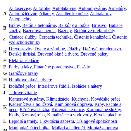
Autoservisy
,
Autofólie
,
Autolakovne
,
Autoumývárne
,
Armatúry
,
A
Autopožičovne
,
Altánky
,
Asfaltérske práce
,
Autoalarmy
,
Autoplachty
Brány
,
Betón a betonárne
,
Balkóny a lodžie
,
Brusivo
,
Baliace
B
služby
,
Bazénová chémia
,
Bazény
,
Betónové prefabrikáty
Čistiace služby
,
Čerpacia technika
,
Čistenie kanalizácií
,
Čistenie
C
vzduchotechniky
Drevostavby
,
Dvere a zárubne
,
Dlažby
,
Daňové poradenstvo
,
D
Detské ihriská
,
Drevené okná a dvere
,
Drevené palety
E
Elektroinštalácie
F
Farby a laky
,
Finančné poradenstvo
,
Fasády
G
Garážové brány
H
Hliníkové okná a dvere
I
Izolačné práce
,
Interiérové štúdiá
,
Izolácie a nátery
J
Jadrové vŕtanie
Kamerové systémy
,
Klimatizácie
,
Kuchyne
,
Kováčske práce
,
Kaderníctva a holičstvá
,
Kamiónová doprava
,
Krby, kachle a
K
pece
,
Kľúčová služba
,
Kúrenárske práce
,
Komunálne služby
,
Kotly
,
Kovovýroba
,
Kanalizácie a vodovody
,
Krycie plachty
L
Lepidlá a tmely
,
Likvidácia azbestu
,
Lízingové spoločnosti
Manipulačná technika
,
Maliari a natierači
,
Montáž a oprava
M