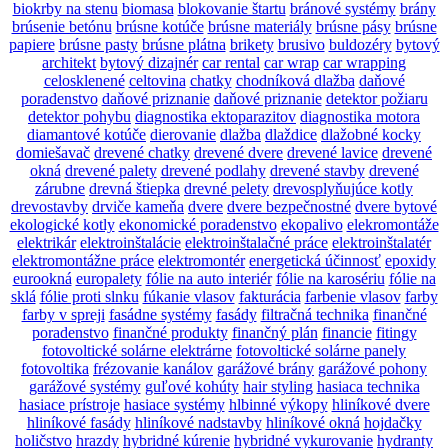
biokrby na stenu
biomasa
blokovanie štartu
bránové systémy
brány
brúsenie betónu
brúsne kotúče
brúsne materiály
brúsne pásy
brúsne
papiere
brúsne pasty
brúsne plátna
brikety
brusivo
buldozéry
bytový
architekt
bytový dizajnér
car rental
car wrap
car wrapping
celosklenené
celtovina
chatky
chodníková dlažba
daňové
poradenstvo
daňové priznanie
daňové priznanie
detektor požiaru
detektor pohybu
diagnostika ektoparazitov
diagnostika motora
diamantové kotúče
dierovanie
dlažba
dlaždice
dlažobné kocky
domiešavač
drevené chatky
drevené dvere
drevené lavice
drevené
okná
drevené palety
drevené podlahy
drevené stavby
drevené
zárubne
drevná štiepka
drevné pelety
drevosplyňujúce kotly
drevostavby
drviče kameňa
dvere
dvere bezpečnostné
dvere bytové
ekologické kotly
ekonomické poradenstvo
ekopalivo
elekromontáže
elektrikár
elektroinštalácie
elektroinštalačné práce
elektroinštalatér
elektromontážne práce
elektromontér
energetická účinnosť
epoxidy
eurookná
europalety
fólie na auto interiér
fólie na karosériu
fólie na
sklá
fólie proti slnku
fúkanie vlasov
fakturácia
farbenie vlasov
farby
farby v spreji
fasádne systémy
fasády
filtračná technika
finančné
poradenstvo
finančné produkty
finančný plán
financie
fitingy
fotovoltické solárne elektrárne
fotovoltické solárne panely
fotovoltika
frézovanie kanálov
garážové brány
garážové pohony
garážové systémy
guľové kohúty
hair styling
hasiaca technika
hasiace prístroje
hasiace systémy
hlbinné výkopy
hliníkové dvere
hliníkové fasády
hliníkové nadstavby
hliníkové okná
hojdačky
holičstvo
hrazdy
hybridné kúrenie
hybridné vykurovanie
hydranty