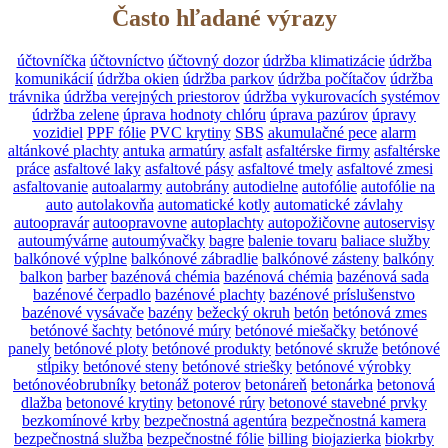
Často hľadané výrazy
účtovníčka
účtovníctvo
účtovný dozor
údržba klimatizácie
údržba
komunikácií
údržba okien
údržba parkov
údržba počítačov
údržba
trávnika
údržba verejných priestorov
údržba vykurovacích systémov
údržba zelene
úprava hodnoty chlóru
úprava pazúrov
úpravy
vozidiel
PPF fólie
PVC krytiny
SBS
akumulačné pece
alarm
altánkové plachty
antuka
armatúry
asfalt
asfaltérske firmy
asfaltérske
práce
asfaltové laky
asfaltové pásy
asfaltové tmely
asfaltové zmesi
asfaltovanie
autoalarmy
autobrány
autodielne
autofólie
autofólie na
auto
autolakovňa
automatické kotly
automatické závlahy
autoopravár
autoopravovne
autoplachty
autopožičovne
autoservisy
autoumývárne
autoumývačky
bagre
balenie tovaru
baliace služby
balkónové výplne
balkónové zábradlie
balkónové zásteny
balkóny
balkon
barber
bazénová chémia
bazénová chémia
bazénová sada
bazénové čerpadlo
bazénové plachty
bazénové príslušenstvo
bazénové vysávače
bazény
bežecký okruh
betón
betónová zmes
betónové šachty
betónové múry
betónové miešačky
betónové
panely
betónové ploty
betónové produkty
betónové skruže
betónové
stĺpiky
betónové steny
betónové striešky
betónové výrobky
betónovéobrubníky
betonáž poterov
betonáreň
betonárka
betonová
dlažba
betonové krytiny
betonové rúry
betonové stavebné prvky
bezkomínové krby
bezpečnostná agentúra
bezpečnostná kamera
bezpečnostná služba
bezpečnostné fólie
billing
biojazierka
biokrby