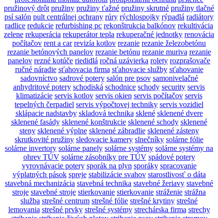
pružinový drôt
pružiny
pružiny ťažné
pružiny skrutné
pružiny tlačné
psí salón
pult centrálnej ochrany
rúry
rýchlospojky
rýpadlá
radiátory
radlice
redukcie
refurbishing pc
rekonštrukcia balkónov
rekultivácia
zelene
rekuperácia
rekuperátor tepla
rekuperačné jednotky
renovácia
počítačov
rent a car
revizía kotlov
rezanie
rezanie železobetónu
rezanie betónových panelov
rezanie betónu
rezanie muriva
rezanie
panelov
rezné kotúče
riedidlá
ročná uzávierka
rolety
rozprašovače
ručné náradie
sťahovacia firma
sťahovacie služby
sťahovanie
sadovníctvo
sadrové potery
salón pre psov
samonivelačné
anhydritové potery
schodiská
schodnice
schody
security
servis
klimatizácie
servis kotlov
servis okien
servis počítačov
servis
tepelných čerpadiel
servis výpočtovej techniky
servis vozidiel
sklápacie nadstavby
skladová technika
sklené
sklenené dvere
sklenené fasády
sklenené konštrukcie
sklenené schody
sklenené
steny
sklenené výplne
sklenené zábradlie
sklenené zásteny
skrutkovité pružiny
sledovacie kamery
slnečníky
solárne fólie
solárne invertory
solárne panely
solárne systémy
solárne systémy na
ohrev TÚV
solárne zásobníky pre TÚV
spádové potery
vyrovnávacie potery
sporák na plyn
sporáky
spracovanie
výplatných pások
spreje
stabilizácie svahov
starostlivosť o dáta
stavebná mechanizácia
stavebná technika
stavebné žeriavy
stavebné
stroje
stavebné stroje
stierkovanie
stierkovanie
stráženie
strážna
služba
strešné centrum
strešné fólie
strešné krytiny
strešné
lemovania
strešné prvky
strešné systémy
strechárska firma
strechy