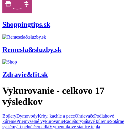
Shoppingtips.sk
Remesla&sluzby.sk
Zdravie&fit.sk
Vykurovanie
- celkovo
17
výsledkov
Bojlery
Dymovody
Krby, kachle a pece
Ohrievače
Podlahové
kúrenie
Priemyselné vykurovanie
Radiátory
Sálavé kúrenie
Solárne
systémy
Tepelné čerpadlá
Výmenníkové stanice tepla