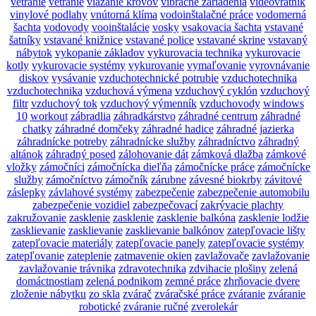
vetranie
vetranie
viazanie krovov
vibračné zariadenia
videovrátnik
vinylové podlahy
vnútorná klíma
vodoinštalačné práce
vodomerná
šachta
vodovody
vooinštalácie
vosky
vsakovacia šachta
vstavané
šatníky
vstavané knižnice
vstavané police
vstavané skrine
vstavaný
nábytok
vykopanie základov
vykurovacia technika
vykurovacie
kotly
vykurovacie systémy
vykurovanie
vymaľovanie
vyrovnávanie
diskov
vysávanie
vzduchotechnické potrubie
vzduchotechnika
vzduchotechnika
vzduchová výmena
vzduchový cyklón
vzduchový
filtr
vzduchový tok
vzduchový výmenník
vzduchovody
windows
10
workout
zábradlia
záhradkárstvo
záhradné centrum
záhradné
chatky
záhradné domčeky
záhradné hadice
záhradné jazierka
záhradnícke potreby
záhradnícke služby
záhradníctvo
záhradný
altánok
záhradný posed
zálohovanie dát
zámková dlažba
zámkové
vložky
zámočníci
zámočnícka dieľňa
zámočnícke práce
zámočnícke
služby
zámočníctvo
zámočník
zárubne
závesné biokrby
závitové
záslepky
závlahové systémy
zabezpečenie
zabezpečenie automobilu
zabezpečenie vozidiel
zabezpečovací
zakrývacie plachty
zakružovanie
zasklenie
zasklenie
zasklenie balkóna
zasklenie lodžie
zasklievanie
zasklievanie
zasklievanie balkónov
zatepľovacie lišty
zatepľovacie materiály
zatepľovacie panely
zatepľovacie systémy
zatepľovanie
zateplenie
zatmavenie okien
zavlažovače
zavlažovanie
zavlažovanie trávnika
zdravotechnika
zdvihacie plošiny
zelená
domáctnostiam
zelená podnikom
zemné práce
zhrňovacie dvere
zloženie nábytku
zo skla
zvárač
zváračské práce
zváranie
zváranie
robotické
zváranie ručné
zverolekár