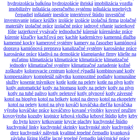
hydroizolácia balkóna
hydroizolácie
ihriská
imobilizácia vozdla
imobilizéry
inštalácia operačného systému
inštalácia tepelných
čerpadiel
inštalatér
inestície
interiérové štúdio
investičné
investovanie
istiace krúžky
izolácie
izolácie
izolačná firma
izolačné
materiály
izolačné práce
izolačné práce
jadrové vŕtanie
jazierkové
fólie
jazierkové vysávače
jednoduché
kúrenár
kúrenárske práce
kúrenie
kĺzačky
kachľová pec
kachle
kaderníctvo
kamenná dlažba
kamenné kocky
kamerové systémy
kamery na časozber
kamiónová
doprava
kamiónová preprava
kanalizačné systémy
karosárske práce
karosárske práce
kladivá na demolácie
klampiarske firmy
kliešte na
guľatinu
klimatizácia
klimatizácie
klimatizácie
klimatizačné
jednotky
klimatizačné systémy
klimatizačné zariadenie
kožné
zoškraby
kolorovacie centrum
kolové rýpadlá
kombinované kotly
kompenzátory
kompletáž nábytku
kompozitné podlahy
komunálne
služby
kosenie trávnikov
kotle
kotle na pelety
kotle na plyn
kotly
kotly automatické
kotly na biomasu
kotly na pelety
kotly na plyn
kotly na tuhé palivo
kotly peletové
kotly plynové
kotly závesné
kotol na bioplyn
kotol na brikety
kotol na drevo
kotol na ekopelety
kotol na pelety
kotol na plyn
kováči
kováčska dieľňa
kováčska
výroba
kováčske práce
kováčstvo
kované výrobky
kovové pružiny
kovovýroba
kozuby
krajnice
krbová vložka
krbové štúdio
krby
krby
do bytu
krovy
krtkovanie
krycie plachty
kuchynské štúdio
kuchynské linky
kuchynské skrinky
kuchynské stoly
kuchynský
drez
kuchynský nábytok
kvalitné tepelné čerpadlo
kvapková
závlaha
lízing
lódžie
lacné tepelné čerpadlo
lakýrnické práce