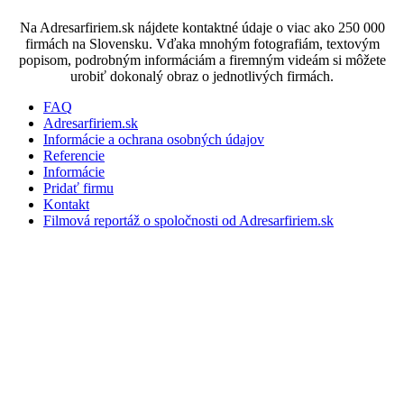
Na Adresarfiriem.sk nájdete kontaktné údaje o viac ako 250 000
firmách na Slovensku. Vďaka mnohým fotografiám, textovým
popisom, podrobným informáciám a firemným videám si môžete
urobiť dokonalý obraz o jednotlivých firmách.
FAQ
Adresarfiriem.sk
Informácie a ochrana osobných údajov
Referencie
Informácie
Pridať firmu
Kontakt
Filmová reportáž o spoločnosti od Adresarfiriem.sk