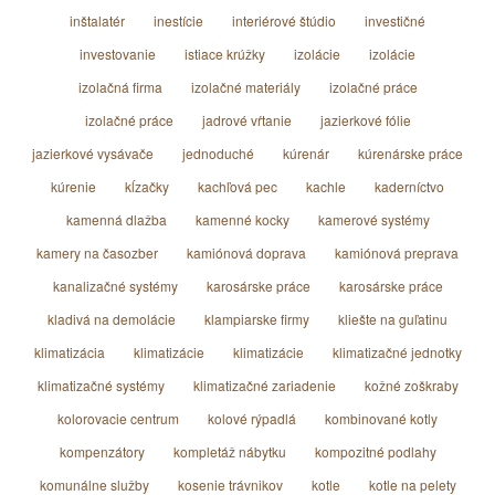
inštalatér
inestície
interiérové štúdio
investičné
investovanie
istiace krúžky
izolácie
izolácie
izolačná firma
izolačné materiály
izolačné práce
izolačné práce
jadrové vŕtanie
jazierkové fólie
jazierkové vysávače
jednoduché
kúrenár
kúrenárske práce
kúrenie
kĺzačky
kachľová pec
kachle
kaderníctvo
kamenná dlažba
kamenné kocky
kamerové systémy
kamery na časozber
kamiónová doprava
kamiónová preprava
kanalizačné systémy
karosárske práce
karosárske práce
kladivá na demolácie
klampiarske firmy
kliešte na guľatinu
klimatizácia
klimatizácie
klimatizácie
klimatizačné jednotky
klimatizačné systémy
klimatizačné zariadenie
kožné zoškraby
kolorovacie centrum
kolové rýpadlá
kombinované kotly
kompenzátory
kompletáž nábytku
kompozitné podlahy
komunálne služby
kosenie trávnikov
kotle
kotle na pelety