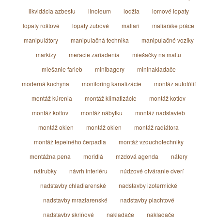
likvidácia azbestu
linoleum
lodžia
lomové lopaty
lopaty roštové
lopaty zubové
maliari
maliarske práce
manipulátory
manipulačná technika
manipulačné vozíky
markízy
meracie zariadenia
miešačky na maltu
miešanie farieb
minibagery
mininakladače
moderná kuchyňa
monitoring kanalizácie
montáž autofólií
montáž kúrenia
montáž klimatizácie
montáž kotlov
montáž kotlov
montáž nábytku
montáž nadstavieb
montáž okien
montáž okien
montáž radiátora
montáž tepelného čerpadla
montáž vzduchotechniky
montážna pena
moridlá
mzdová agenda
nátery
nátrubky
návrh interiéru
núdzové otváranie dverí
nadstavby chladiarenské
nadstavby izotermické
nadstavby mraziarenské
nadstavby plachtové
nadstavby skriňové
nakladače
nakladače