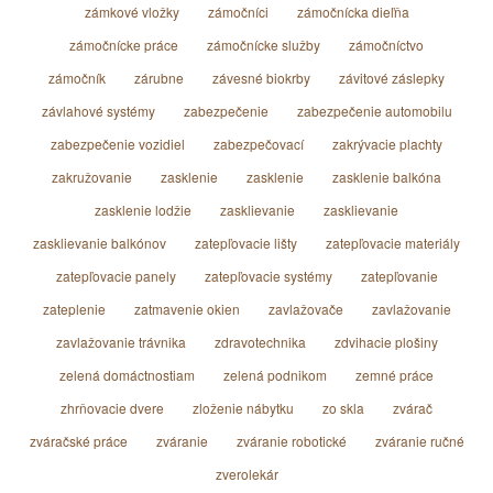
zámkové vložky
zámočníci
zámočnícka dieľňa
zámočnícke práce
zámočnícke služby
zámočníctvo
zámočník
zárubne
závesné biokrby
závitové záslepky
závlahové systémy
zabezpečenie
zabezpečenie automobilu
zabezpečenie vozidiel
zabezpečovací
zakrývacie plachty
zakružovanie
zasklenie
zasklenie
zasklenie balkóna
zasklenie lodžie
zasklievanie
zasklievanie
zasklievanie balkónov
zatepľovacie lišty
zatepľovacie materiály
zatepľovacie panely
zatepľovacie systémy
zatepľovanie
zateplenie
zatmavenie okien
zavlažovače
zavlažovanie
zavlažovanie trávnika
zdravotechnika
zdvihacie plošiny
zelená domáctnostiam
zelená podnikom
zemné práce
zhrňovacie dvere
zloženie nábytku
zo skla
zvárač
zváračské práce
zváranie
zváranie robotické
zváranie ručné
zverolekár