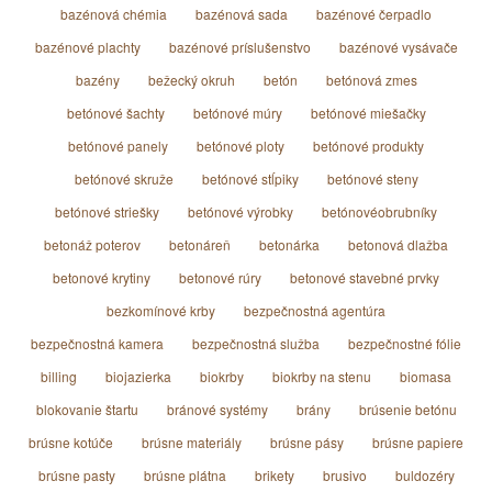
bazénová chémia
bazénová sada
bazénové čerpadlo
bazénové plachty
bazénové príslušenstvo
bazénové vysávače
bazény
bežecký okruh
betón
betónová zmes
betónové šachty
betónové múry
betónové miešačky
betónové panely
betónové ploty
betónové produkty
betónové skruže
betónové stĺpiky
betónové steny
betónové striešky
betónové výrobky
betónovéobrubníky
betonáž poterov
betonáreň
betonárka
betonová dlažba
betonové krytiny
betonové rúry
betonové stavebné prvky
bezkomínové krby
bezpečnostná agentúra
bezpečnostná kamera
bezpečnostná služba
bezpečnostné fólie
billing
biojazierka
biokrby
biokrby na stenu
biomasa
blokovanie štartu
bránové systémy
brány
brúsenie betónu
brúsne kotúče
brúsne materiály
brúsne pásy
brúsne papiere
brúsne pasty
brúsne plátna
brikety
brusivo
buldozéry