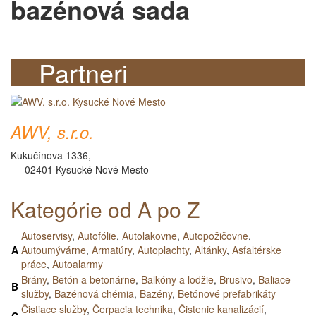
bazénová sada
Partneri
AWV, s.r.o.
Kukučínova 1336,
02401 Kysucké Nové Mesto
Kategórie od A po Z
Autoservisy
,
Autofólie
,
Autolakovne
,
Autopožičovne
,
A
Autoumývárne
,
Armatúry
,
Autoplachty
,
Altánky
,
Asfaltérske
práce
,
Autoalarmy
Brány
,
Betón a betonárne
,
Balkóny a lodžie
,
Brusivo
,
Baliace
B
služby
,
Bazénová chémia
,
Bazény
,
Betónové prefabrikáty
Čistiace služby
,
Čerpacia technika
,
Čistenie kanalizácií
,
C