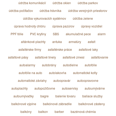
údržba komunikácií
údržba okien
údržba parkov
údržba počítačov
údržba trávnika
údržba verejných priestorov
údržba vykurovacích systémov
údržba zelene
úprava hodnoty chlóru
úprava pazúrov
úpravy vozidiel
PPF fólie
PVC krytiny
SBS
akumulačné pece
alarm
altánkové plachty
antuka
armatúry
asfalt
asfaltérske firmy
asfaltérske práce
asfaltové laky
asfaltové pásy
asfaltové tmely
asfaltové zmesi
asfaltovanie
autoalarmy
autobrány
autodielne
autofólie
autofólie na auto
autolakovňa
automatické kotly
automatické závlahy
autoopravár
autoopravovne
autoplachty
autopožičovne
autoservisy
autoumývárne
autoumývačky
bagre
balenie tovaru
baliace služby
balkónové výplne
balkónové zábradlie
balkónové zásteny
balkóny
balkon
barber
bazénová chémia