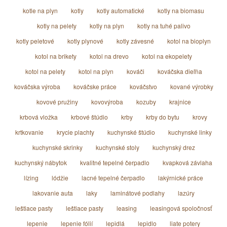
kotle na plyn
kotly
kotly automatické
kotly na biomasu
kotly na pelety
kotly na plyn
kotly na tuhé palivo
kotly peletové
kotly plynové
kotly závesné
kotol na bioplyn
kotol na brikety
kotol na drevo
kotol na ekopelety
kotol na pelety
kotol na plyn
kováči
kováčska dieľňa
kováčska výroba
kováčske práce
kováčstvo
kované výrobky
kovové pružiny
kovovýroba
kozuby
krajnice
krbová vložka
krbové štúdio
krby
krby do bytu
krovy
krtkovanie
krycie plachty
kuchynské štúdio
kuchynské linky
kuchynské skrinky
kuchynské stoly
kuchynský drez
kuchynský nábytok
kvalitné tepelné čerpadlo
kvapková závlaha
lízing
lódžie
lacné tepelné čerpadlo
lakýrnické práce
lakovanie auta
laky
laminátové podlahy
lazúry
leštiace pasty
leštiace pasty
leasing
leasingová spoločnosť
lepenie
lepenie fólií
lepidlá
lepidlo
liate potery