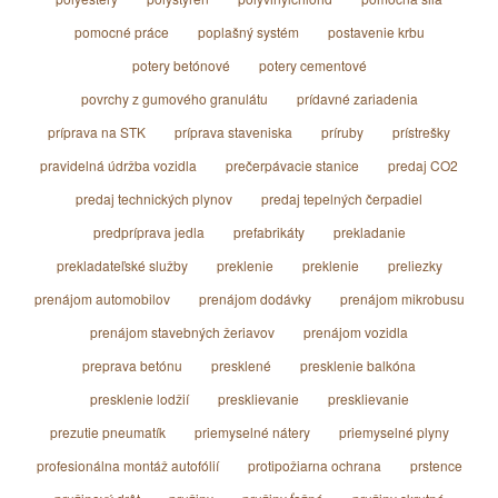
pomocné práce
poplašný systém
postavenie krbu
potery betónové
potery cementové
povrchy z gumového granulátu
prídavné zariadenia
príprava na STK
príprava staveniska
príruby
prístrešky
pravidelná údržba vozidla
prečerpávacie stanice
predaj CO2
predaj technických plynov
predaj tepelných čerpadiel
predpríprava jedla
prefabrikáty
prekladanie
prekladateľské služby
preklenie
preklenie
preliezky
prenájom automobilov
prenájom dodávky
prenájom mikrobusu
prenájom stavebných žeriavov
prenájom vozidla
preprava betónu
presklené
presklenie balkóna
presklenie lodžií
presklievanie
presklievanie
prezutie pneumatík
priemyselné nátery
priemyselné plyny
profesionálna montáž autofólií
protipožiarna ochrana
prstence