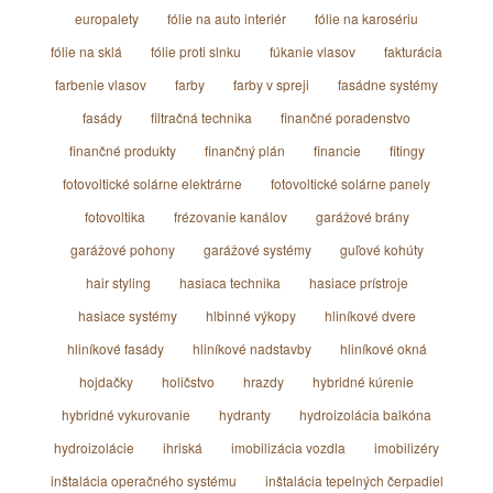
europalety
fólie na auto interiér
fólie na karosériu
fólie na sklá
fólie proti slnku
fúkanie vlasov
fakturácia
farbenie vlasov
farby
farby v spreji
fasádne systémy
fasády
filtračná technika
finančné poradenstvo
finančné produkty
finančný plán
financie
fitingy
fotovoltické solárne elektrárne
fotovoltické solárne panely
fotovoltika
frézovanie kanálov
garážové brány
garážové pohony
garážové systémy
guľové kohúty
hair styling
hasiaca technika
hasiace prístroje
hasiace systémy
hlbinné výkopy
hliníkové dvere
hliníkové fasády
hliníkové nadstavby
hliníkové okná
hojdačky
holičstvo
hrazdy
hybridné kúrenie
hybridné vykurovanie
hydranty
hydroizolácia balkóna
hydroizolácie
ihriská
imobilizácia vozdla
imobilizéry
inštalácia operačného systému
inštalácia tepelných čerpadiel