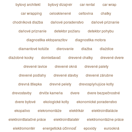
bytový architekt
bytový dizajnér
car rental
car wrap
car wrapping
celosklenené
celtovina
chatky
chodníková dlažba
daňové poradenstvo
daňové priznanie
daňové priznanie
detektor požiaru
detektor pohybu
diagnostika ektoparazitov
diagnostika motora
diamantové kotúče
dierovanie
dlažba
dlaždice
dlažobné kocky
domiešavač
drevené chatky
drevené dvere
drevené lavice
drevené okná
drevené palety
drevené podlahy
drevené stavby
drevené zárubne
drevná štiepka
drevné pelety
drevosplyňujúce kotly
drevostavby
drviče kameňa
dvere
dvere bezpečnostné
dvere bytové
ekologické kotly
ekonomické poradenstvo
ekopalivo
elekromontáže
elektrikár
elektroinštalácie
elektroinštalačné práce
elektroinštalatér
elektromontážne práce
elektromontér
energetická účinnosť
epoxidy
eurookná