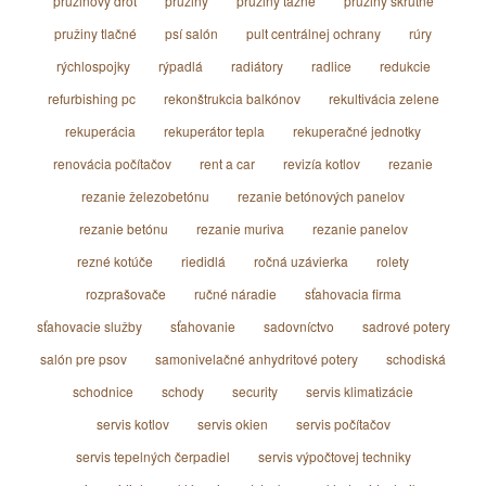
pružinový drôt
pružiny
pružiny ťažné
pružiny skrutné
pružiny tlačné
psí salón
pult centrálnej ochrany
rúry
rýchlospojky
rýpadlá
radiátory
radlice
redukcie
refurbishing pc
rekonštrukcia balkónov
rekultivácia zelene
rekuperácia
rekuperátor tepla
rekuperačné jednotky
renovácia počítačov
rent a car
revizía kotlov
rezanie
rezanie železobetónu
rezanie betónových panelov
rezanie betónu
rezanie muriva
rezanie panelov
rezné kotúče
riedidlá
ročná uzávierka
rolety
rozprašovače
ručné náradie
sťahovacia firma
sťahovacie služby
sťahovanie
sadovníctvo
sadrové potery
salón pre psov
samonivelačné anhydritové potery
schodiská
schodnice
schody
security
servis klimatizácie
servis kotlov
servis okien
servis počítačov
servis tepelných čerpadiel
servis výpočtovej techniky