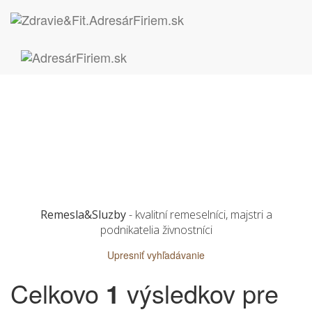
Remesla&Sluzby
- kvalitní remeselníci, majstri a
podnikatelia živnostníci
Upresniť vyhľadávanie
Celkovo
1
výsledkov pre