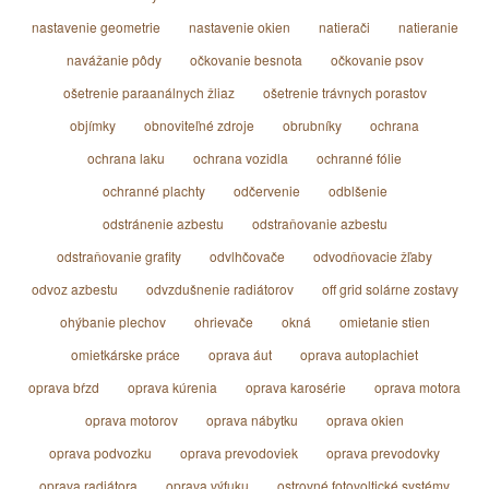
nastavenie geometrie
nastavenie okien
natierači
natieranie
navážanie pôdy
očkovanie besnota
očkovanie psov
ošetrenie paraanálnych žliaz
ošetrenie trávnych porastov
objímky
obnoviteľné zdroje
obrubníky
ochrana
ochrana laku
ochrana vozidla
ochranné fólie
ochranné plachty
odčervenie
odblšenie
odstránenie azbestu
odstraňovanie azbestu
odstraňovanie grafity
odvlhčovače
odvodňovacie žľaby
odvoz azbestu
odvzdušnenie radiátorov
off grid solárne zostavy
ohýbanie plechov
ohrievače
okná
omietanie stien
omietkárske práce
oprava áut
oprava autoplachiet
oprava bŕzd
oprava kúrenia
oprava karosérie
oprava motora
oprava motorov
oprava nábytku
oprava okien
oprava podvozku
oprava prevodoviek
oprava prevodovky
oprava radiátora
oprava výfuku
ostrovné fotovoltické systémy