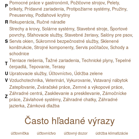
Pomocné práce v gastronómii
,
Požičovne strojov
,
Pelety,
P
brikety
,
Prídavné zariadenia
,
Protipožiarne systémy
,
Pružiny
,
Pneuservisy
,
Podlahové krytiny
R
Rekuperácia
,
Ručné náradie
Strechy a krovy
,
Solárne systémy
,
Stavebné stroje
,
Športové
povrchy
,
Sťahovacie služby
,
Stavebné žeriavy
,
Salóny pre psov
,
S
Servis okien
,
Súkromné bezpečnostné služby
,
Sklenené
konštrukcie
,
Strojné komponenty
,
Servis počítačov
,
Schody a
schodnice
Tieniace riešenia
,
Ťažné zariadenia
,
Technické plyny
,
Tepelné
T
čerpadlá
,
Tepovanie
,
Terasy
U
Upratovacie služby
,
Účtovníctvo
,
Údržba zelene
V
Vzduchotechnika
,
Veterinári
,
Vykurovanie
,
Vstavaný nábytok
Zatepľovanie
,
Zváračské práce
,
Zemné a výkopové práce
,
Záhradné centrá
,
Zasklievanie a presklievanie
,
Zámočnícke
Z
práce
,
Závlahové systémy
,
Záhradné chatky
,
Záhradné
jazierka
,
Zámková dlažba
Často hľadané výrazy
účtovníčka
účtovníctvo
účtovný dozor
údržba klimatizácie