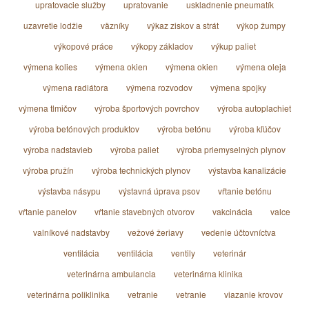
upratovacie služby
upratovanie
uskladnenie pneumatík
uzavretie lodžie
väzníky
výkaz ziskov a strát
výkop žumpy
výkopové práce
výkopy základov
výkup paliet
výmena kolies
výmena okien
výmena okien
výmena oleja
výmena radiátora
výmena rozvodov
výmena spojky
výmena tlmičov
výroba športových povrchov
výroba autoplachiet
výroba betónových produktov
výroba betónu
výroba kľúčov
výroba nadstavieb
výroba paliet
výroba priemyselných plynov
výroba pružín
výroba technických plynov
výstavba kanalizácie
výstavba násypu
výstavná úprava psov
vŕtanie betónu
vŕtanie panelov
vŕtanie stavebných otvorov
vakcinácia
valce
valníkové nadstavby
vežové žeriavy
vedenie účtovníctva
ventilácia
ventilácia
ventily
veterinár
veterinárna ambulancia
veterinárna klinika
veterinárna poliklinika
vetranie
vetranie
viazanie krovov