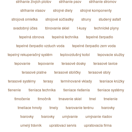
strihanie živých plotov
strihanie psov
strihanie stromov
strihanie vlasov
strojné diely
strojné komponenty
strojová omietka
strojové súčiastky
struny
studený asfalt
svadobný účes
tónovanie skiel
t-kusy
technické plyny
tepelná obnova
tepelná technika
tepelné čerpadlo
tepelné čerpadlo vzduch voda
tepelné čerpadlo zem voda
tepelný rekuperačný systém
teplovzdušný kotol
tepovacie služby
tepovanie
tepovanie
terasové dosky
terasové lavice
terasové platne
terasové stoličky
terasové stoly
terasové systémy
terasy
termínované vklady
tesniace krúžky
tienenie
tieniaca technika
tieniace riešenia
tieniace systémy
tlmočenie
tlmočník
tmavenie skiel
tmel
tmelenie
tmeliace hmoty
tmely
tvarovanie terénu
tvarovky
tvarovky
tvarovky
umývanie
umývanie riadov
umelý trávnik
upratovací servis
upratovacia firma