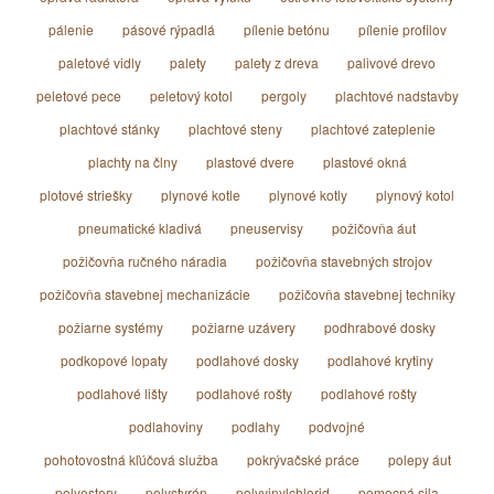
pálenie
pásové rýpadlá
pílenie betónu
pílenie profilov
paletové vidly
palety
palety z dreva
palivové drevo
peletové pece
peletový kotol
pergoly
plachtové nadstavby
plachtové stánky
plachtové steny
plachtové zateplenie
plachty na člny
plastové dvere
plastové okná
plotové striešky
plynové kotle
plynové kotly
plynový kotol
pneumatické kladivá
pneuservisy
požičovňa áut
požičovňa ručného náradia
požičovňa stavebných strojov
požičovňa stavebnej mechanizácie
požičovňa stavebnej techniky
požiarne systémy
požiarne uzávery
podhrabové dosky
podkopové lopaty
podlahové dosky
podlahové krytiny
podlahové lišty
podlahové rošty
podlahové rošty
podlahoviny
podlahy
podvojné
pohotovostná kľúčová služba
pokrývačské práce
polepy áut
polyestery
polystyrén
polyvinylchlorid
pomocná sila