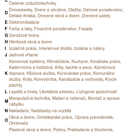
Čistenie vzduchotechniky
Drevostavby
,
Dvere a zárubne
,
Dlažby
,
Daňové poradenstvo
,
D
Detské ihriská
,
Drevené okná a dvere
,
Drevené palety
E
Elektroinštalácie
F
Farby a laky
,
Finančné poradenstvo
,
Fasády
G
Garážové brány
H
Hliníkové okná a dvere
I
Izolačné práce
,
Interiérové štúdiá
,
Izolácie a nátery
J
Jadrové vŕtanie
Kamerové systémy
,
Klimatizácie
,
Kuchyne
,
Kováčske práce
,
Kaderníctva a holičstvá
,
Krby, kachle a pece
,
Kamiónová
K
doprava
,
Kľúčová služba
,
Kúrenárske práce
,
Komunálne
služby
,
Kotly
,
Kovovýroba
,
Kanalizácie a vodovody
,
Krycie
plachty
L
Lepidlá a tmely
,
Likvidácia azbestu
,
Lízingové spoločnosti
Manipulačná technika
,
Maliari a natierači
,
Montáž a oprava
M
nábytku
N
Nakladače
,
Nadstavby na vozidlá
Okná a dvere
,
Omietkarské práce
,
Oprava prevodoviek
,
O
Ohrievače
Plastové okná a dvere
,
Potery
,
Prekladanie a tlmočenie
,