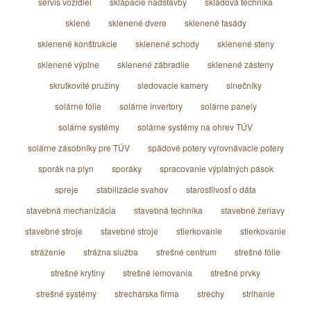
servis vozidiel
sklápacie nadstavby
skladová technika
sklené
sklenené dvere
sklenené fasády
sklenené konštrukcie
sklenené schody
sklenené steny
sklenené výplne
sklenené zábradlie
sklenené zásteny
skrutkovité pružiny
sledovacie kamery
slnečníky
solárne fólie
solárne invertory
solárne panely
solárne systémy
solárne systémy na ohrev TÚV
solárne zásobníky pre TÚV
spádové potery vyrovnávacie potery
sporák na plyn
sporáky
spracovanie výplatných pások
spreje
stabilizácie svahov
starostlivosť o dáta
stavebná mechanizácia
stavebná technika
stavebné žeriavy
stavebné stroje
stavebné stroje
stierkovanie
stierkovanie
stráženie
strážna služba
strešné centrum
strešné fólie
strešné krytiny
strešné lemovania
strešné prvky
strešné systémy
strechárska firma
strechy
strihanie