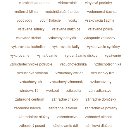
vibračné zariadenia
videovrátnik
vinylové podlahy
vnútorná klíma
vodoinštalačné práce
vodomerná šachta
vodovody
vooinštalácie
vosky
vsakovacia šachta
vstavané šatníky
vstavané knižnice
vstavané police
vstavané skrine
vstavaný nábytok
vykopanie základov
vykurovacia technika
vykurovacie kotly
vykurovacie systémy
vykurovanie
vymaľovanie
vyrovnávanie diskov
vysávanie
vzduchotechnické potrubie
vzduchotechnika
vzduchotechnika
vzduchová výmena
vzduchový cyklón
vzduchový filtr
vzduchový tok
vzduchový výmenník
vzduchovody
windows 10
workout
zábradlia
záhradkárstvo
záhradné centrum
záhradné chatky
záhradné domčeky
záhradné hadice
záhradné jazierka
záhradnícke potreby
záhradnícke služby
záhradníctvo
záhradný altánok
záhradný posed
zálohovanie dát
zámková dlažba