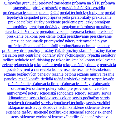
gumového granulátu
prídavné zariadenia
príprava na STK
príprava
staveniska
príruby
prístrešky
pravidelná údržba vozidla
prečerpávacie stanice
predaj CO2
predaj technických plynov
predaj
tepelných čerpadiel
predpríprava jedla
prefabrikáty
prekladanie
prekladateľské služby
preklenie
preklenie
preliezky
prenájom
automobilov
prenájom dodávky
prenájom mikrobusu
prenájom
stavebných žeriavov
prenájom vozidla
preprava betónu
presklené
presklenie balkóna
presklenie lodžií
presklievanie
presklievanie
prezutie pneumatík
priemyselné nátery
priemyselné plyny
profesionálna montáž autofólií
protipožiarna ochrana
prstence
pružinový drôt
pružiny
pružiny ťažné
pružiny skrutné
pružiny tlačné
psí salón
pult centrálnej ochrany
rúry
rýchlospojky
rýpadlá
radiátory
radlice
redukcie
refurbishing pc
rekonštrukcia balkónov
rekultivácia
zelene
rekuperácia
rekuperátor tepla
rekuperačné jednotky
renovácia
počítačov
rent a car
revizía kotlov
rezanie
rezanie železobetónu
rezanie betónových panelov
rezanie betónu
rezanie muriva
rezanie
panelov
rezné kotúče
riedidlá
ročná uzávierka
rolety
rozprašovače
ručné náradie
sťahovacia firma
sťahovacie služby
sťahovanie
sadovníctvo
sadrové potery
salón pre psov
samonivelačné
anhydritové potery
schodiská
schodnice
schody
security
servis
klimatizácie
servis kotlov
servis okien
servis počítačov
servis
tepelných čerpadiel
servis výpočtovej techniky
servis vozidiel
sklápacie nadstavby
skladová technika
sklené
sklenené dvere
sklenené fasády
sklenené konštrukcie
sklenené schody
sklenené
steny
sklenené výplne
sklenené zábradlie
sklenené zásteny