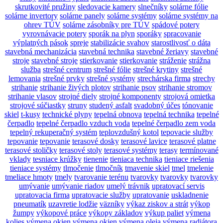
skrutkovité pružiny
sledovacie kamery
slnečníky
solárne fólie
solárne invertory
solárne panely
solárne systémy
solárne systémy na
ohrev TÚV
solárne zásobníky pre TÚV
spádové potery
vyrovnávacie potery
sporák na plyn
sporáky
spracovanie
výplatných pások
spreje
stabilizácie svahov
starostlivosť o dáta
stavebná mechanizácia
stavebná technika
stavebné žeriavy
stavebné
stroje
stavebné stroje
stierkovanie
stierkovanie
stráženie
strážna
služba
strešné centrum
strešné fólie
strešné krytiny
strešné
lemovania
strešné prvky
strešné systémy
strechárska firma
strechy
strihanie
strihanie živých plotov
strihanie psov
strihanie stromov
strihanie vlasov
strojné diely
strojné komponenty
strojová omietka
strojové súčiastky
struny
studený asfalt
svadobný účes
tónovanie
skiel
t-kusy
technické plyny
tepelná obnova
tepelná technika
tepelné
čerpadlo
tepelné čerpadlo vzduch voda
tepelné čerpadlo zem voda
tepelný rekuperačný systém
teplovzdušný kotol
tepovacie služby
tepovanie
tepovanie
terasové dosky
terasové lavice
terasové platne
terasové stoličky
terasové stoly
terasové systémy
terasy
termínované
vklady
tesniace krúžky
tienenie
tieniaca technika
tieniace riešenia
tieniace systémy
tlmočenie
tlmočník
tmavenie skiel
tmel
tmelenie
tmeliace hmoty
tmely
tvarovanie terénu
tvarovky
tvarovky
tvarovky
umývanie
umývanie riadov
umelý trávnik
upratovací servis
upratovacia firma
upratovacie služby
upratovanie
uskladnenie
pneumatík
uzavretie lodžie
väzníky
výkaz ziskov a strát
výkop
žumpy
výkopové práce
výkopy základov
výkup paliet
výmena
kolies
výmena okien
výmena okien
výmena oleja
výmena radiátora