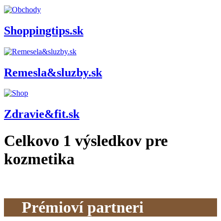
Shoppingtips.sk
Remesla&sluzby.sk
Zdravie&fit.sk
Celkovo
1
výsledkov pre
kozmetika
Prémioví partneri