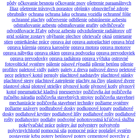
pôdy
očkovanie besnota
očkovanie psov
ošetrenie paraanálnych
žliaz
ošetrenie trávnych porastov
objímky
obnoviteľné zdroje
obrubníky
ochrana
ochrana laku
ochrana vozidla
ochranné fólie
ochranné plachty
odčervenie
odblšenie
odstránenie azbestu
odstraňovanie azbestu
odstraňovanie grafity
odvlhčovače
odvodňovacie žľaby
odvoz azbestu
odvzdušnenie radiátorov
off
grid solárne zostavy
ohýbanie plechov
ohrievače
okná
omietanie
stien
omietkárske práce
oprava áut
oprava autoplachiet
oprava bŕzd
oprava kúrenia
oprava karosérie
oprava motora
oprava motorov
oprava nábytku
oprava okien
oprava podvozku
oprava prevodoviek
oprava prevodovky
oprava radiátora
oprava výfuku
ostrovné
fotovoltické systémy
pálenie
pásové rýpadlá
pílenie betónu
pílenie
profilov
paletové vidly
palety
palety z dreva
palivové drevo
peletové
pece
peletový kotol
pergoly
plachtové nadstavby
plachtové stánky
plachtové steny
plachtové zateplenie
plachty na člny
plastové dvere
plastové okná
plotové striešky
plynové kotle
plynové kotly
plynový
kotol
pneumatické kladivá
pneuservisy
požičovňa áut
požičovňa
ručného náradia
požičovňa stavebných strojov
požičovňa stavebnej
mechanizácie
požičovňa stavebnej techniky
požiarne systémy
požiarne uzávery
podhrabové dosky
podkopové lopaty
podlahové
dosky
podlahové krytiny
podlahové lišty
podlahové rošty
podlahové
rošty
podlahoviny
podlahy
podvojné
pohotovostná kľúčová služba
pokrývačské práce
polepy áut
polyestery
polystyrén
polyvinylchlorid
pomocná sila
pomocné práce
poplašný systém
postavenie krbu
potery betónové
potery cementové
povrchy z