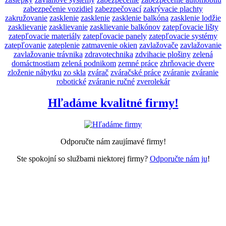
zabezpečenie vozidiel
zabezpečovací
zakrývacie plachty
zakružovanie
zasklenie
zasklenie
zasklenie balkóna
zasklenie lodžie
zasklievanie
zasklievanie
zasklievanie balkónov
zatepľovacie lišty
zatepľovacie materiály
zatepľovacie panely
zatepľovacie systémy
zatepľovanie
zateplenie
zatmavenie okien
zavlažovače
zavlažovanie
zavlažovanie trávnika
zdravotechnika
zdvihacie plošiny
zelená
domáctnostiam
zelená podnikom
zemné práce
zhrňovacie dvere
zloženie nábytku
zo skla
zvárač
zváračské práce
zváranie
zváranie
robotické
zváranie ručné
zverolekár
Hľadáme kvalitné firmy!
Odporučte nám zaujímavé firmy!
Ste spokojní so službami niektorej firmy?
Odporučte nám ju
!