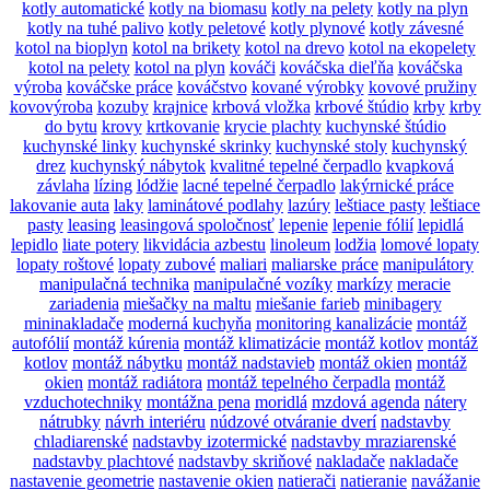
kotly automatické
kotly na biomasu
kotly na pelety
kotly na plyn
kotly na tuhé palivo
kotly peletové
kotly plynové
kotly závesné
kotol na bioplyn
kotol na brikety
kotol na drevo
kotol na ekopelety
kotol na pelety
kotol na plyn
kováči
kováčska dieľňa
kováčska
výroba
kováčske práce
kováčstvo
kované výrobky
kovové pružiny
kovovýroba
kozuby
krajnice
krbová vložka
krbové štúdio
krby
krby
do bytu
krovy
krtkovanie
krycie plachty
kuchynské štúdio
kuchynské linky
kuchynské skrinky
kuchynské stoly
kuchynský
drez
kuchynský nábytok
kvalitné tepelné čerpadlo
kvapková
závlaha
lízing
lódžie
lacné tepelné čerpadlo
lakýrnické práce
lakovanie auta
laky
laminátové podlahy
lazúry
leštiace pasty
leštiace
pasty
leasing
leasingová spoločnosť
lepenie
lepenie fólií
lepidlá
lepidlo
liate potery
likvidácia azbestu
linoleum
lodžia
lomové lopaty
lopaty roštové
lopaty zubové
maliari
maliarske práce
manipulátory
manipulačná technika
manipulačné vozíky
markízy
meracie
zariadenia
miešačky na maltu
miešanie farieb
minibagery
mininakladače
moderná kuchyňa
monitoring kanalizácie
montáž
autofólií
montáž kúrenia
montáž klimatizácie
montáž kotlov
montáž
kotlov
montáž nábytku
montáž nadstavieb
montáž okien
montáž
okien
montáž radiátora
montáž tepelného čerpadla
montáž
vzduchotechniky
montážna pena
moridlá
mzdová agenda
nátery
nátrubky
návrh interiéru
núdzové otváranie dverí
nadstavby
chladiarenské
nadstavby izotermické
nadstavby mraziarenské
nadstavby plachtové
nadstavby skriňové
nakladače
nakladače
nastavenie geometrie
nastavenie okien
natierači
natieranie
navážanie