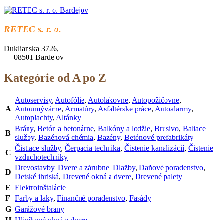
RETEC s. r. o.
Duklianska 3726,
08501 Bardejov
Kategórie od A po Z
Autoservisy
,
Autofólie
,
Autolakovne
,
Autopožičovne
,
A
Autoumývárne
,
Armatúry
,
Asfaltérske práce
,
Autoalarmy
,
Autoplachty
,
Altánky
Brány
,
Betón a betonárne
,
Balkóny a lodžie
,
Brusivo
,
Baliace
B
služby
,
Bazénová chémia
,
Bazény
,
Betónové prefabrikáty
Čistiace služby
,
Čerpacia technika
,
Čistenie kanalizácií
,
Čistenie
C
vzduchotechniky
Drevostavby
,
Dvere a zárubne
,
Dlažby
,
Daňové poradenstvo
,
D
Detské ihriská
,
Drevené okná a dvere
,
Drevené palety
E
Elektroinštalácie
F
Farby a laky
,
Finančné poradenstvo
,
Fasády
G
Garážové brány
H
Hliníkové okná a dvere