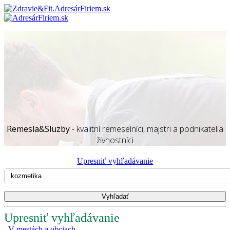
Remesla&Sluzby
- kvalitní remeselníci, majstri a podnikatelia
živnostníci
Upresniť vyhľadávanie
Upresniť vyhľadávanie
V mestách a obciach