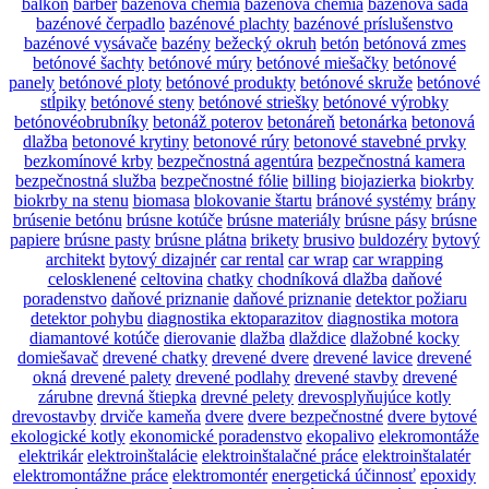
balkon
barber
bazénová chémia
bazénová chémia
bazénová sada
bazénové čerpadlo
bazénové plachty
bazénové príslušenstvo
bazénové vysávače
bazény
bežecký okruh
betón
betónová zmes
betónové šachty
betónové múry
betónové miešačky
betónové
panely
betónové ploty
betónové produkty
betónové skruže
betónové
stĺpiky
betónové steny
betónové striešky
betónové výrobky
betónovéobrubníky
betonáž poterov
betonáreň
betonárka
betonová
dlažba
betonové krytiny
betonové rúry
betonové stavebné prvky
bezkomínové krby
bezpečnostná agentúra
bezpečnostná kamera
bezpečnostná služba
bezpečnostné fólie
billing
biojazierka
biokrby
biokrby na stenu
biomasa
blokovanie štartu
bránové systémy
brány
brúsenie betónu
brúsne kotúče
brúsne materiály
brúsne pásy
brúsne
papiere
brúsne pasty
brúsne plátna
brikety
brusivo
buldozéry
bytový
architekt
bytový dizajnér
car rental
car wrap
car wrapping
celosklenené
celtovina
chatky
chodníková dlažba
daňové
poradenstvo
daňové priznanie
daňové priznanie
detektor požiaru
detektor pohybu
diagnostika ektoparazitov
diagnostika motora
diamantové kotúče
dierovanie
dlažba
dlaždice
dlažobné kocky
domiešavač
drevené chatky
drevené dvere
drevené lavice
drevené
okná
drevené palety
drevené podlahy
drevené stavby
drevené
zárubne
drevná štiepka
drevné pelety
drevosplyňujúce kotly
drevostavby
drviče kameňa
dvere
dvere bezpečnostné
dvere bytové
ekologické kotly
ekonomické poradenstvo
ekopalivo
elekromontáže
elektrikár
elektroinštalácie
elektroinštalačné práce
elektroinštalatér
elektromontážne práce
elektromontér
energetická účinnosť
epoxidy