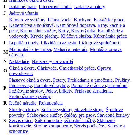
I
Izolačné práce
,
Interiérové štúdiá
,
Izolácie a nátery
J
Jadrové vŕtanie
Kamerové systémy
,
Klimatizácie
,
Kuchyne
,
Kováčske práce
,
Kaderníctva a holičstvá
,
Kamiónová doprava
,
Krby, kachle a
K
pece
,
Komunálne služby
,
Kotly
,
Kovovýroba
,
Kanalizácie a
vodovody
,
Krycie plachty
,
Kľúčová služba
,
Kúrenárske práce
L
Lepidlá a tmely
,
Likvidácia azbestu
,
Lízingové spoločnosti
Manipulačná technika
,
Maliari a natierači
,
Montáž a oprava
M
nábytku
N
Nakladače
,
Nadstavby na vozidlá
Okná a dvere
,
Ohrievače
,
Omietkarské práce
,
Oprava
O
prevodoviek
Plastové okná a dvere
,
Potery
,
Prekladanie a tlmočenie
,
Pružiny
,
Pneuservisy
,
Podlahové krytiny
,
Pomocné práce v gastronómii
,
P
Požičovne strojov
,
Pelety, brikety
,
Prídavné zariadenia
,
Protipožiarne systémy
R
Ručné náradie
,
Rekuperácia
Strechy a krovy
,
Solárne systémy
,
Stavebné stroje
,
Športové
povrchy
,
Sťahovacie služby
,
Salóny pre psov
,
Stavebné žeriavy
,
S
Servis okien
,
Súkromné bezpečnostné služby
,
Sklenené
konštrukcie
,
Strojné komponenty
,
Servis počítačov
,
Schody a
schodnice