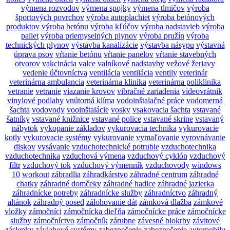
výmena rozvodov
výmena spojky
výmena tlmičov
výroba
športových povrchov
výroba autoplachiet
výroba betónových
produktov
výroba betónu
výroba kľúčov
výroba nadstavieb
výroba
paliet
výroba priemyselných plynov
výroba pružín
výroba
technických plynov
výstavba kanalizácie
výstavba násypu
výstavná
úprava psov
vŕtanie betónu
vŕtanie panelov
vŕtanie stavebných
otvorov
vakcinácia
valce
valníkové nadstavby
vežové žeriavy
vedenie účtovníctva
ventilácia
ventilácia
ventily
veterinár
veterinárna ambulancia
veterinárna klinika
veterinárna poliklinika
vetranie
vetranie
viazanie krovov
vibračné zariadenia
videovrátnik
vinylové podlahy
vnútorná klíma
vodoinštalačné práce
vodomerná
šachta
vodovody
vooinštalácie
vosky
vsakovacia šachta
vstavané
šatníky
vstavané knižnice
vstavané police
vstavané skrine
vstavaný
nábytok
vykopanie základov
vykurovacia technika
vykurovacie
kotly
vykurovacie systémy
vykurovanie
vymaľovanie
vyrovnávanie
diskov
vysávanie
vzduchotechnické potrubie
vzduchotechnika
vzduchotechnika
vzduchová výmena
vzduchový cyklón
vzduchový
filtr
vzduchový tok
vzduchový výmenník
vzduchovody
windows
10
workout
zábradlia
záhradkárstvo
záhradné centrum
záhradné
chatky
záhradné domčeky
záhradné hadice
záhradné jazierka
záhradnícke potreby
záhradnícke služby
záhradníctvo
záhradný
altánok
záhradný posed
zálohovanie dát
zámková dlažba
zámkové
vložky
zámočníci
zámočnícka dieľňa
zámočnícke práce
zámočnícke
služby
zámočníctvo
zámočník
zárubne
závesné biokrby
závitové
záslepky
závlahové systémy
zabezpečenie
zabezpečenie automobilu