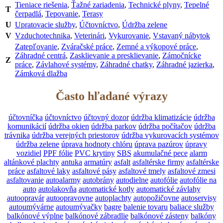
Tieniace riešenia
,
Ťažné zariadenia
,
Technické plyny
,
Tepelné
T
čerpadlá
,
Tepovanie
,
Terasy
U
Upratovacie služby
,
Účtovníctvo
,
Údržba zelene
V
Vzduchotechnika
,
Veterinári
,
Vykurovanie
,
Vstavaný nábytok
Zatepľovanie
,
Zváračské práce
,
Zemné a výkopové práce
,
Záhradné centrá
,
Zasklievanie a presklievanie
,
Zámočnícke
Z
práce
,
Závlahové systémy
,
Záhradné chatky
,
Záhradné jazierka
,
Zámková dlažba
Často hľadané výrazy
účtovníčka
účtovníctvo
účtovný dozor
údržba klimatizácie
údržba
komunikácií
údržba okien
údržba parkov
údržba počítačov
údržba
trávnika
údržba verejných priestorov
údržba vykurovacích systémov
údržba zelene
úprava hodnoty chlóru
úprava pazúrov
úpravy
vozidiel
PPF fólie
PVC krytiny
SBS
akumulačné pece
alarm
altánkové plachty
antuka
armatúry
asfalt
asfaltérske firmy
asfaltérske
práce
asfaltové laky
asfaltové pásy
asfaltové tmely
asfaltové zmesi
asfaltovanie
autoalarmy
autobrány
autodielne
autofólie
autofólie na
auto
autolakovňa
automatické kotly
automatické závlahy
autoopravár
autoopravovne
autoplachty
autopožičovne
autoservisy
autoumývárne
autoumývačky
bagre
balenie tovaru
baliace služby
balkónové výplne
balkónové zábradlie
balkónové zásteny
balkóny