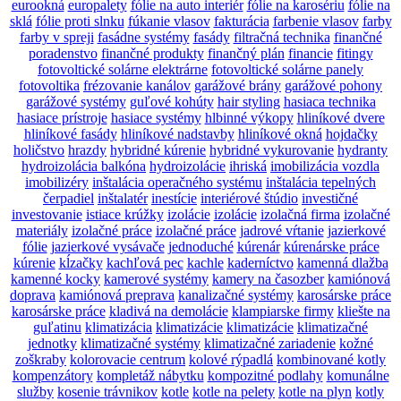
eurookná
europalety
fólie na auto interiér
fólie na karosériu
fólie na
sklá
fólie proti slnku
fúkanie vlasov
fakturácia
farbenie vlasov
farby
farby v spreji
fasádne systémy
fasády
filtračná technika
finančné
poradenstvo
finančné produkty
finančný plán
financie
fitingy
fotovoltické solárne elektrárne
fotovoltické solárne panely
fotovoltika
frézovanie kanálov
garážové brány
garážové pohony
garážové systémy
guľové kohúty
hair styling
hasiaca technika
hasiace prístroje
hasiace systémy
hlbinné výkopy
hliníkové dvere
hliníkové fasády
hliníkové nadstavby
hliníkové okná
hojdačky
holičstvo
hrazdy
hybridné kúrenie
hybridné vykurovanie
hydranty
hydroizolácia balkóna
hydroizolácie
ihriská
imobilizácia vozdla
imobilizéry
inštalácia operačného systému
inštalácia tepelných
čerpadiel
inštalatér
inestície
interiérové štúdio
investičné
investovanie
istiace krúžky
izolácie
izolácie
izolačná firma
izolačné
materiály
izolačné práce
izolačné práce
jadrové vŕtanie
jazierkové
fólie
jazierkové vysávače
jednoduché
kúrenár
kúrenárske práce
kúrenie
kĺzačky
kachľová pec
kachle
kaderníctvo
kamenná dlažba
kamenné kocky
kamerové systémy
kamery na časozber
kamiónová
doprava
kamiónová preprava
kanalizačné systémy
karosárske práce
karosárske práce
kladivá na demolácie
klampiarske firmy
kliešte na
guľatinu
klimatizácia
klimatizácie
klimatizácie
klimatizačné
jednotky
klimatizačné systémy
klimatizačné zariadenie
kožné
zoškraby
kolorovacie centrum
kolové rýpadlá
kombinované kotly
kompenzátory
kompletáž nábytku
kompozitné podlahy
komunálne
služby
kosenie trávnikov
kotle
kotle na pelety
kotle na plyn
kotly