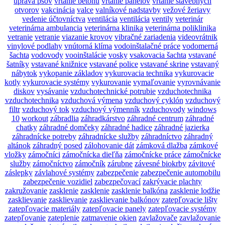
úprava psov
vŕtanie betónu
vŕtanie panelov
vŕtanie stavebných
otvorov
vakcinácia
valce
valníkové nadstavby
vežové žeriavy
vedenie účtovníctva
ventilácia
ventilácia
ventily
veterinár
veterinárna ambulancia
veterinárna klinika
veterinárna poliklinika
vetranie
vetranie
viazanie krovov
vibračné zariadenia
videovrátnik
vinylové podlahy
vnútorná klíma
vodoinštalačné práce
vodomerná
šachta
vodovody
vooinštalácie
vosky
vsakovacia šachta
vstavané
šatníky
vstavané knižnice
vstavané police
vstavané skrine
vstavaný
nábytok
vykopanie základov
vykurovacia technika
vykurovacie
kotly
vykurovacie systémy
vykurovanie
vymaľovanie
vyrovnávanie
diskov
vysávanie
vzduchotechnické potrubie
vzduchotechnika
vzduchotechnika
vzduchová výmena
vzduchový cyklón
vzduchový
filtr
vzduchový tok
vzduchový výmenník
vzduchovody
windows
10
workout
zábradlia
záhradkárstvo
záhradné centrum
záhradné
chatky
záhradné domčeky
záhradné hadice
záhradné jazierka
záhradnícke potreby
záhradnícke služby
záhradníctvo
záhradný
altánok
záhradný posed
zálohovanie dát
zámková dlažba
zámkové
vložky
zámočníci
zámočnícka dieľňa
zámočnícke práce
zámočnícke
služby
zámočníctvo
zámočník
zárubne
závesné biokrby
závitové
záslepky
závlahové systémy
zabezpečenie
zabezpečenie automobilu
zabezpečenie vozidiel
zabezpečovací
zakrývacie plachty
zakružovanie
zasklenie
zasklenie
zasklenie balkóna
zasklenie lodžie
zasklievanie
zasklievanie
zasklievanie balkónov
zatepľovacie lišty
zatepľovacie materiály
zatepľovacie panely
zatepľovacie systémy
zatepľovanie
zateplenie
zatmavenie okien
zavlažovače
zavlažovanie