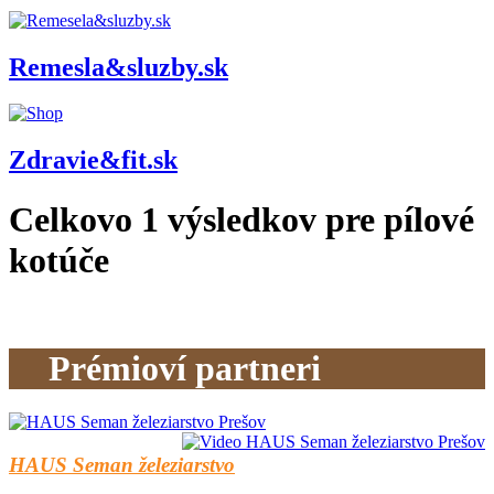
Remesla&sluzby.sk
Zdravie&fit.sk
Celkovo
1
výsledkov pre
pílové
kotúče
Prémioví partneri
HAUS Seman železiarstvo