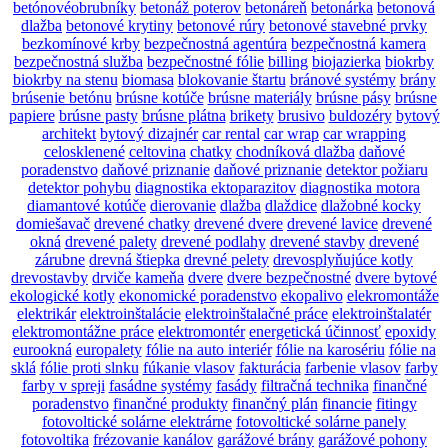
betónovéobrubníky
betonáž poterov
betonáreň
betonárka
betonová
dlažba
betonové krytiny
betonové rúry
betonové stavebné prvky
bezkomínové krby
bezpečnostná agentúra
bezpečnostná kamera
bezpečnostná služba
bezpečnostné fólie
billing
biojazierka
biokrby
biokrby na stenu
biomasa
blokovanie štartu
bránové systémy
brány
brúsenie betónu
brúsne kotúče
brúsne materiály
brúsne pásy
brúsne
papiere
brúsne pasty
brúsne plátna
brikety
brusivo
buldozéry
bytový
architekt
bytový dizajnér
car rental
car wrap
car wrapping
celosklenené
celtovina
chatky
chodníková dlažba
daňové
poradenstvo
daňové priznanie
daňové priznanie
detektor požiaru
detektor pohybu
diagnostika ektoparazitov
diagnostika motora
diamantové kotúče
dierovanie
dlažba
dlaždice
dlažobné kocky
domiešavač
drevené chatky
drevené dvere
drevené lavice
drevené
okná
drevené palety
drevené podlahy
drevené stavby
drevené
zárubne
drevná štiepka
drevné pelety
drevosplyňujúce kotly
drevostavby
drviče kameňa
dvere
dvere bezpečnostné
dvere bytové
ekologické kotly
ekonomické poradenstvo
ekopalivo
elekromontáže
elektrikár
elektroinštalácie
elektroinštalačné práce
elektroinštalatér
elektromontážne práce
elektromontér
energetická účinnosť
epoxidy
eurookná
europalety
fólie na auto interiér
fólie na karosériu
fólie na
sklá
fólie proti slnku
fúkanie vlasov
fakturácia
farbenie vlasov
farby
farby v spreji
fasádne systémy
fasády
filtračná technika
finančné
poradenstvo
finančné produkty
finančný plán
financie
fitingy
fotovoltické solárne elektrárne
fotovoltické solárne panely
fotovoltika
frézovanie kanálov
garážové brány
garážové pohony