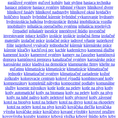
garážové systémy
guľové kohúty
hair styling
hasiaca technika
hasiace prístroje
hasiace systémy
hlbinné výkopy
hliníkové dvere
hliníkové fasády
hliníkové nadstavby
hliníkové okná
hojdačky
holičstvo
hrazdy
hybridné kúrenie
hybridné vykurovanie
hydranty
hydroizolácia balkóna
hydroizolácie
ihriská
imobilizácia vozdla
imobilizéry
inštalácia operačného systému
inštalácia tepelných
čerpadiel
inštalatér
inestície
interiérové štúdio
investičné
investovanie
istiace krúžky
izolácie
izolácie
izolačná firma
izolačné
materiály
izolačné práce
izolačné práce
jadrové vŕtanie
jazierkové
fólie
jazierkové vysávače
jednoduché
kúrenár
kúrenárske práce
kúrenie
kĺzačky
kachľová pec
kachle
kaderníctvo
kamenná dlažba
kamenné kocky
kamerové systémy
kamery na časozber
kamiónová
doprava
kamiónová preprava
kanalizačné systémy
karosárske práce
karosárske práce
kladivá na demolácie
klampiarske firmy
kliešte na
guľatinu
klimatizácia
klimatizácie
klimatizácie
klimatizačné
jednotky
klimatizačné systémy
klimatizačné zariadenie
kožné
zoškraby
kolorovacie centrum
kolové rýpadlá
kombinované kotly
kompenzátory
kompletáž nábytku
kompozitné podlahy
komunálne
služby
kosenie trávnikov
kotle
kotle na pelety
kotle na plyn
kotly
kotly automatické
kotly na biomasu
kotly na pelety
kotly na plyn
kotly na tuhé palivo
kotly peletové
kotly plynové
kotly závesné
kotol na bioplyn
kotol na brikety
kotol na drevo
kotol na ekopelety
kotol na pelety
kotol na plyn
kováči
kováčska dieľňa
kováčska
výroba
kováčske práce
kováčstvo
kované výrobky
kovové pružiny
kovovýroba
kozuby
krajnice
krbová vložka
krbové štúdio
krby
krby