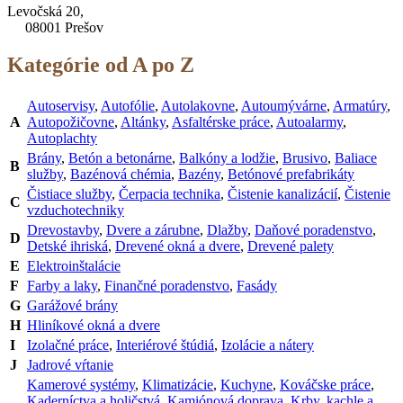
Levočská 20,
08001 Prešov
Kategórie od A po Z
Autoservisy
,
Autofólie
,
Autolakovne
,
Autoumývárne
,
Armatúry
,
A
Autopožičovne
,
Altánky
,
Asfaltérske práce
,
Autoalarmy
,
Autoplachty
Brány
,
Betón a betonárne
,
Balkóny a lodžie
,
Brusivo
,
Baliace
B
služby
,
Bazénová chémia
,
Bazény
,
Betónové prefabrikáty
Čistiace služby
,
Čerpacia technika
,
Čistenie kanalizácií
,
Čistenie
C
vzduchotechniky
Drevostavby
,
Dvere a zárubne
,
Dlažby
,
Daňové poradenstvo
,
D
Detské ihriská
,
Drevené okná a dvere
,
Drevené palety
E
Elektroinštalácie
F
Farby a laky
,
Finančné poradenstvo
,
Fasády
G
Garážové brány
H
Hliníkové okná a dvere
I
Izolačné práce
,
Interiérové štúdiá
,
Izolácie a nátery
J
Jadrové vŕtanie
Kamerové systémy
,
Klimatizácie
,
Kuchyne
,
Kováčske práce
,
Kaderníctva a holičstvá
,
Kamiónová doprava
,
Krby, kachle a