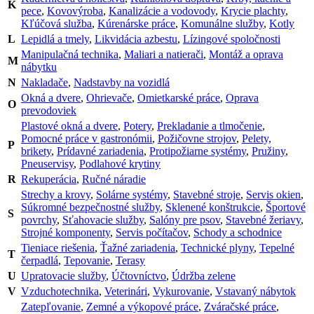
K
pece
,
Kovovýroba
,
Kanalizácie a vodovody
,
Krycie plachty
,
Kľúčová služba
,
Kúrenárske práce
,
Komunálne služby
,
Kotly
L
Lepidlá a tmely
,
Likvidácia azbestu
,
Lízingové spoločnosti
Manipulačná technika
,
Maliari a natierači
,
Montáž a oprava
M
nábytku
N
Nakladače
,
Nadstavby na vozidlá
Okná a dvere
,
Ohrievače
,
Omietkarské práce
,
Oprava
O
prevodoviek
Plastové okná a dvere
,
Potery
,
Prekladanie a tlmočenie
,
Pomocné práce v gastronómii
,
Požičovne strojov
,
Pelety,
P
brikety
,
Prídavné zariadenia
,
Protipožiarne systémy
,
Pružiny
,
Pneuservisy
,
Podlahové krytiny
R
Rekuperácia
,
Ručné náradie
Strechy a krovy
,
Solárne systémy
,
Stavebné stroje
,
Servis okien
,
Súkromné bezpečnostné služby
,
Sklenené konštrukcie
,
Športové
S
povrchy
,
Sťahovacie služby
,
Salóny pre psov
,
Stavebné žeriavy
,
Strojné komponenty
,
Servis počítačov
,
Schody a schodnice
Tieniace riešenia
,
Ťažné zariadenia
,
Technické plyny
,
Tepelné
T
čerpadlá
,
Tepovanie
,
Terasy
U
Upratovacie služby
,
Účtovníctvo
,
Údržba zelene
V
Vzduchotechnika
,
Veterinári
,
Vykurovanie
,
Vstavaný nábytok
Zatepľovanie
,
Zemné a výkopové práce
,
Zváračské práce
,