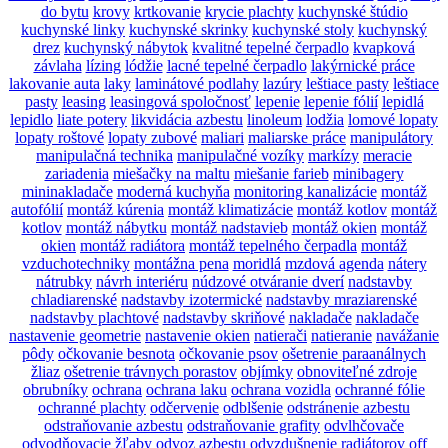
do bytu
krovy
krtkovanie
krycie plachty
kuchynské štúdio
kuchynské linky
kuchynské skrinky
kuchynské stoly
kuchynský
drez
kuchynský nábytok
kvalitné tepelné čerpadlo
kvapková
závlaha
lízing
lódžie
lacné tepelné čerpadlo
lakýrnické práce
lakovanie auta
laky
laminátové podlahy
lazúry
leštiace pasty
leštiace
pasty
leasing
leasingová spoločnosť
lepenie
lepenie fólií
lepidlá
lepidlo
liate potery
likvidácia azbestu
linoleum
lodžia
lomové lopaty
lopaty roštové
lopaty zubové
maliari
maliarske práce
manipulátory
manipulačná technika
manipulačné vozíky
markízy
meracie
zariadenia
miešačky na maltu
miešanie farieb
minibagery
mininakladače
moderná kuchyňa
monitoring kanalizácie
montáž
autofólií
montáž kúrenia
montáž klimatizácie
montáž kotlov
montáž
kotlov
montáž nábytku
montáž nadstavieb
montáž okien
montáž
okien
montáž radiátora
montáž tepelného čerpadla
montáž
vzduchotechniky
montážna pena
moridlá
mzdová agenda
nátery
nátrubky
návrh interiéru
núdzové otváranie dverí
nadstavby
chladiarenské
nadstavby izotermické
nadstavby mraziarenské
nadstavby plachtové
nadstavby skriňové
nakladače
nakladače
nastavenie geometrie
nastavenie okien
natierači
natieranie
navážanie
pôdy
očkovanie besnota
očkovanie psov
ošetrenie paraanálnych
žliaz
ošetrenie trávnych porastov
objímky
obnoviteľné zdroje
obrubníky
ochrana
ochrana laku
ochrana vozidla
ochranné fólie
ochranné plachty
odčervenie
odblšenie
odstránenie azbestu
odstraňovanie azbestu
odstraňovanie grafity
odvlhčovače
odvodňovacie žľaby
odvoz azbestu
odvzdušnenie radiátorov
off