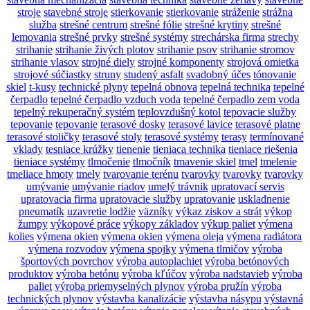
stroje
stavebné stroje
stierkovanie
stierkovanie
stráženie
strážna
služba
strešné centrum
strešné fólie
strešné krytiny
strešné
lemovania
strešné prvky
strešné systémy
strechárska firma
strechy
strihanie
strihanie živých plotov
strihanie psov
strihanie stromov
strihanie vlasov
strojné diely
strojné komponenty
strojová omietka
strojové súčiastky
struny
studený asfalt
svadobný účes
tónovanie
skiel
t-kusy
technické plyny
tepelná obnova
tepelná technika
tepelné
čerpadlo
tepelné čerpadlo vzduch voda
tepelné čerpadlo zem voda
tepelný rekuperačný systém
teplovzdušný kotol
tepovacie služby
tepovanie
tepovanie
terasové dosky
terasové lavice
terasové platne
terasové stoličky
terasové stoly
terasové systémy
terasy
termínované
vklady
tesniace krúžky
tienenie
tieniaca technika
tieniace riešenia
tieniace systémy
tlmočenie
tlmočník
tmavenie skiel
tmel
tmelenie
tmeliace hmoty
tmely
tvarovanie terénu
tvarovky
tvarovky
tvarovky
umývanie
umývanie riadov
umelý trávnik
upratovací servis
upratovacia firma
upratovacie služby
upratovanie
uskladnenie
pneumatík
uzavretie lodžie
väzníky
výkaz ziskov a strát
výkop
žumpy
výkopové práce
výkopy základov
výkup paliet
výmena
kolies
výmena okien
výmena okien
výmena oleja
výmena radiátora
výmena rozvodov
výmena spojky
výmena tlmičov
výroba
športových povrchov
výroba autoplachiet
výroba betónových
produktov
výroba betónu
výroba kľúčov
výroba nadstavieb
výroba
paliet
výroba priemyselných plynov
výroba pružín
výroba
technických plynov
výstavba kanalizácie
výstavba násypu
výstavná