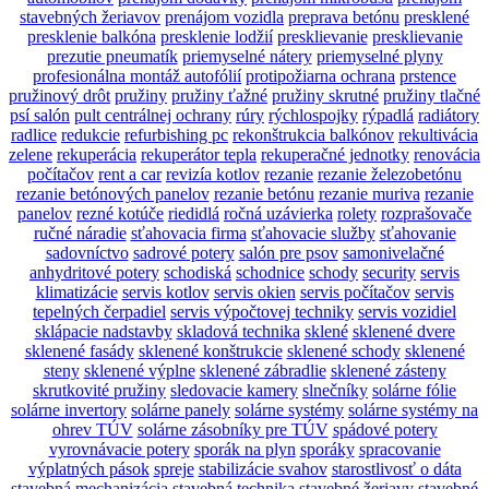
stavebných žeriavov
prenájom vozidla
preprava betónu
presklené
presklenie balkóna
presklenie lodžií
presklievanie
presklievanie
prezutie pneumatík
priemyselné nátery
priemyselné plyny
profesionálna montáž autofólií
protipožiarna ochrana
prstence
pružinový drôt
pružiny
pružiny ťažné
pružiny skrutné
pružiny tlačné
psí salón
pult centrálnej ochrany
rúry
rýchlospojky
rýpadlá
radiátory
radlice
redukcie
refurbishing pc
rekonštrukcia balkónov
rekultivácia
zelene
rekuperácia
rekuperátor tepla
rekuperačné jednotky
renovácia
počítačov
rent a car
revizía kotlov
rezanie
rezanie železobetónu
rezanie betónových panelov
rezanie betónu
rezanie muriva
rezanie
panelov
rezné kotúče
riedidlá
ročná uzávierka
rolety
rozprašovače
ručné náradie
sťahovacia firma
sťahovacie služby
sťahovanie
sadovníctvo
sadrové potery
salón pre psov
samonivelačné
anhydritové potery
schodiská
schodnice
schody
security
servis
klimatizácie
servis kotlov
servis okien
servis počítačov
servis
tepelných čerpadiel
servis výpočtovej techniky
servis vozidiel
sklápacie nadstavby
skladová technika
sklené
sklenené dvere
sklenené fasády
sklenené konštrukcie
sklenené schody
sklenené
steny
sklenené výplne
sklenené zábradlie
sklenené zásteny
skrutkovité pružiny
sledovacie kamery
slnečníky
solárne fólie
solárne invertory
solárne panely
solárne systémy
solárne systémy na
ohrev TÚV
solárne zásobníky pre TÚV
spádové potery
vyrovnávacie potery
sporák na plyn
sporáky
spracovanie
výplatných pások
spreje
stabilizácie svahov
starostlivosť o dáta
stavebná mechanizácia
stavebná technika
stavebné žeriavy
stavebné