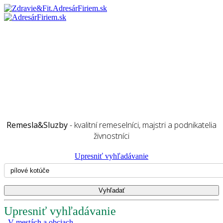
Remesla&Sluzby
- kvalitní remeselníci, majstri a podnikatelia
živnostníci
Upresniť vyhľadávanie
Upresniť vyhľadávanie
V mestách a obciach