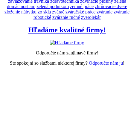
zavlažovanie trávnika
zdravotechnika
zdvihacie plošiny
zelená
domáctnostiam
zelená podnikom
zemné práce
zhrňovacie dvere
zloženie nábytku
zo skla
zvárač
zváračské práce
zváranie
zváranie
robotické
zváranie ručné
zverolekár
Hľadáme kvalitné firmy!
Odporučte nám zaujímavé firmy!
Ste spokojní so službami niektorej firmy?
Odporučte nám ju
!