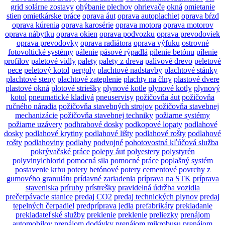
grid solárne zostavy
ohýbanie plechov
ohrievače
okná
omietanie
stien
omietkárske práce
oprava áut
oprava autoplachiet
oprava bŕzd
oprava kúrenia
oprava karosérie
oprava motora
oprava motorov
oprava nábytku
oprava okien
oprava podvozku
oprava prevodoviek
oprava prevodovky
oprava radiátora
oprava výfuku
ostrovné
fotovoltické systémy
pálenie
pásové rýpadlá
pílenie betónu
pílenie
profilov
paletové vidly
palety
palety z dreva
palivové drevo
peletové
pece
peletový kotol
pergoly
plachtové nadstavby
plachtové stánky
plachtové steny
plachtové zateplenie
plachty na člny
plastové dvere
plastové okná
plotové striešky
plynové kotle
plynové kotly
plynový
kotol
pneumatické kladivá
pneuservisy
požičovňa áut
požičovňa
ručného náradia
požičovňa stavebných strojov
požičovňa stavebnej
mechanizácie
požičovňa stavebnej techniky
požiarne systémy
požiarne uzávery
podhrabové dosky
podkopové lopaty
podlahové
dosky
podlahové krytiny
podlahové lišty
podlahové rošty
podlahové
rošty
podlahoviny
podlahy
podvojné
pohotovostná kľúčová služba
pokrývačské práce
polepy áut
polyestery
polystyrén
polyvinylchlorid
pomocná sila
pomocné práce
poplašný systém
postavenie krbu
potery betónové
potery cementové
povrchy z
gumového granulátu
prídavné zariadenia
príprava na STK
príprava
staveniska
príruby
prístrešky
pravidelná údržba vozidla
prečerpávacie stanice
predaj CO2
predaj technických plynov
predaj
tepelných čerpadiel
predpríprava jedla
prefabrikáty
prekladanie
prekladateľské služby
preklenie
preklenie
preliezky
prenájom
automobilov
prenájom dodávky
prenájom mikrobusu
prenájom