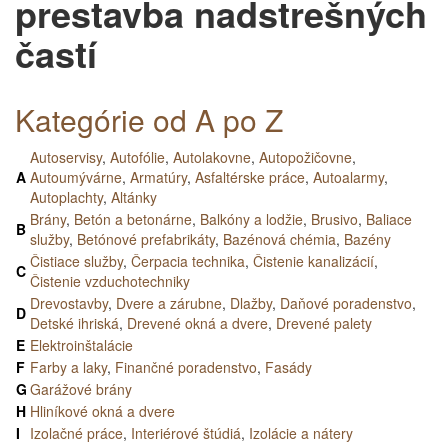
prestavba nadstrešných
častí
Kategórie od A po Z
Autoservisy
,
Autofólie
,
Autolakovne
,
Autopožičovne
,
A
Autoumývárne
,
Armatúry
,
Asfaltérske práce
,
Autoalarmy
,
Autoplachty
,
Altánky
Brány
,
Betón a betonárne
,
Balkóny a lodžie
,
Brusivo
,
Baliace
B
služby
,
Betónové prefabrikáty
,
Bazénová chémia
,
Bazény
Čistiace služby
,
Čerpacia technika
,
Čistenie kanalizácií
,
C
Čistenie vzduchotechniky
Drevostavby
,
Dvere a zárubne
,
Dlažby
,
Daňové poradenstvo
,
D
Detské ihriská
,
Drevené okná a dvere
,
Drevené palety
E
Elektroinštalácie
F
Farby a laky
,
Finančné poradenstvo
,
Fasády
G
Garážové brány
H
Hliníkové okná a dvere
I
Izolačné práce
,
Interiérové štúdiá
,
Izolácie a nátery