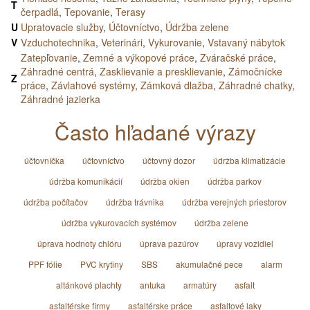
T
čerpadlá
,
Tepovanie
,
Terasy
U
Upratovacie služby
,
Účtovníctvo
,
Údržba zelene
V
Vzduchotechnika
,
Veterinári
,
Vykurovanie
,
Vstavaný nábytok
Zatepľovanie
,
Zemné a výkopové práce
,
Zváračské práce
,
Záhradné centrá
,
Zasklievanie a presklievanie
,
Zámočnícke
Z
práce
,
Závlahové systémy
,
Zámková dlažba
,
Záhradné chatky
,
Záhradné jazierka
Často hľadané výrazy
účtovníčka
účtovníctvo
účtovný dozor
údržba klimatizácie
údržba komunikácií
údržba okien
údržba parkov
údržba počítačov
údržba trávnika
údržba verejných priestorov
údržba vykurovacích systémov
údržba zelene
úprava hodnoty chlóru
úprava pazúrov
úpravy vozidiel
PPF fólie
PVC krytiny
SBS
akumulačné pece
alarm
altánkové plachty
antuka
armatúry
asfalt
asfaltérske firmy
asfaltérske práce
asfaltové laky