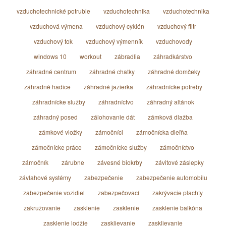
vzduchotechnické potrubie
vzduchotechnika
vzduchotechnika
vzduchová výmena
vzduchový cyklón
vzduchový filtr
vzduchový tok
vzduchový výmenník
vzduchovody
windows 10
workout
zábradlia
záhradkárstvo
záhradné centrum
záhradné chatky
záhradné domčeky
záhradné hadice
záhradné jazierka
záhradnícke potreby
záhradnícke služby
záhradníctvo
záhradný altánok
záhradný posed
zálohovanie dát
zámková dlažba
zámkové vložky
zámočníci
zámočnícka dieľňa
zámočnícke práce
zámočnícke služby
zámočníctvo
zámočník
zárubne
závesné biokrby
závitové záslepky
závlahové systémy
zabezpečenie
zabezpečenie automobilu
zabezpečenie vozidiel
zabezpečovací
zakrývacie plachty
zakružovanie
zasklenie
zasklenie
zasklenie balkóna
zasklenie lodžie
zasklievanie
zasklievanie