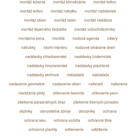
montáž kúrenia
montáž klimatizácie
montáž kotlov
montáž kotlov
montáž nábytku
montáž nadstavieb
montáž okien
montáž okien
montáž radiátora
montáž tepelného čerpadla
montáž vzduchotechniky
montážna pena
moridlá
mzdová agenda
nátery
nátrubky
návrh interiéru
núdzové otváranie dverí
nadstavby chladiarenské
nadstavby izotermické
nadstavby mraziarenské
nadstavby plachtové
nadstavby skriňové
nakladače
nakladače
nastavenie geometrie
nastavenie okien
natierači
natieranie
navážanie pôdy
očkovanie besnota
očkovanie psov
ošetrenie paraanálnych žliaz
ošetrenie trávnych porastov
objímky
obnoviteľné zdroje
obrubníky
ochrana
ochrana laku
ochrana vozidla
ochranné fólie
ochranné plachty
odčervenie
odblšenie