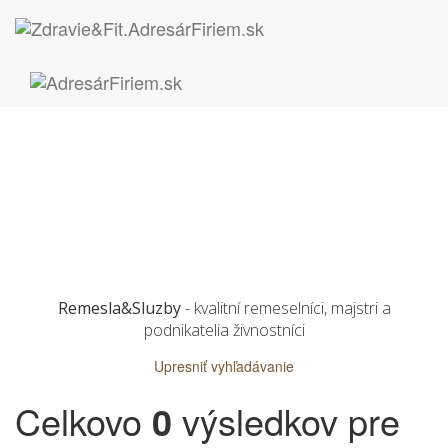
Remesla&Sluzby
- kvalitní remeselníci, majstri a
podnikatelia živnostníci
Upresniť vyhľadávanie
Celkovo
0
výsledkov pre