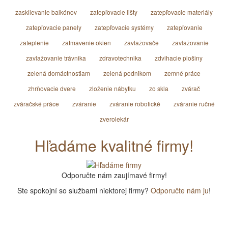
zasklievanie balkónov
zatepľovacie lišty
zatepľovacie materiály
zatepľovacie panely
zatepľovacie systémy
zatepľovanie
zateplenie
zatmavenie okien
zavlažovače
zavlažovanie
zavlažovanie trávnika
zdravotechnika
zdvihacie plošiny
zelená domáctnostiam
zelená podnikom
zemné práce
zhrňovacie dvere
zloženie nábytku
zo skla
zvárač
zváračské práce
zváranie
zváranie robotické
zváranie ručné
zverolekár
Hľadáme kvalitné firmy!
Odporučte nám zaujímavé firmy!
Ste spokojní so službami niektorej firmy?
Odporučte nám ju
!