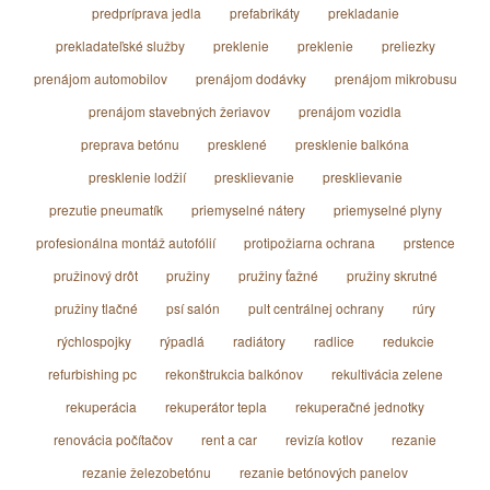
predpríprava jedla
prefabrikáty
prekladanie
prekladateľské služby
preklenie
preklenie
preliezky
prenájom automobilov
prenájom dodávky
prenájom mikrobusu
prenájom stavebných žeriavov
prenájom vozidla
preprava betónu
presklené
presklenie balkóna
presklenie lodžií
presklievanie
presklievanie
prezutie pneumatík
priemyselné nátery
priemyselné plyny
profesionálna montáž autofólií
protipožiarna ochrana
prstence
pružinový drôt
pružiny
pružiny ťažné
pružiny skrutné
pružiny tlačné
psí salón
pult centrálnej ochrany
rúry
rýchlospojky
rýpadlá
radiátory
radlice
redukcie
refurbishing pc
rekonštrukcia balkónov
rekultivácia zelene
rekuperácia
rekuperátor tepla
rekuperačné jednotky
renovácia počítačov
rent a car
revizía kotlov
rezanie
rezanie železobetónu
rezanie betónových panelov