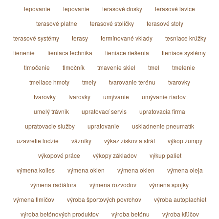
tepovanie
tepovanie
terasové dosky
terasové lavice
terasové platne
terasové stoličky
terasové stoly
terasové systémy
terasy
termínované vklady
tesniace krúžky
tienenie
tieniaca technika
tieniace riešenia
tieniace systémy
tlmočenie
tlmočník
tmavenie skiel
tmel
tmelenie
tmeliace hmoty
tmely
tvarovanie terénu
tvarovky
tvarovky
tvarovky
umývanie
umývanie riadov
umelý trávnik
upratovací servis
upratovacia firma
upratovacie služby
upratovanie
uskladnenie pneumatík
uzavretie lodžie
väzníky
výkaz ziskov a strát
výkop žumpy
výkopové práce
výkopy základov
výkup paliet
výmena kolies
výmena okien
výmena okien
výmena oleja
výmena radiátora
výmena rozvodov
výmena spojky
výmena tlmičov
výroba športových povrchov
výroba autoplachiet
výroba betónových produktov
výroba betónu
výroba kľúčov