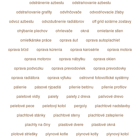
odstránenie azbestu
odstraňovanie azbestu
odstraňovanie grafity
odvlhčovače
odvodňovacie žľaby
odvoz azbestu
odvzdušnenie radiátorov
off grid solárne zostavy
ohýbanie plechov
ohrievače
okná
omietanie stien
omietkárske práce
oprava áut
oprava autoplachiet
oprava bŕzd
oprava kúrenia
oprava karosérie
oprava motora
oprava motorov
oprava nábytku
oprava okien
oprava podvozku
oprava prevodoviek
oprava prevodovky
oprava radiátora
oprava výfuku
ostrovné fotovoltické systémy
pálenie
pásové rýpadlá
pílenie betónu
pílenie profilov
paletové vidly
palety
palety z dreva
palivové drevo
peletové pece
peletový kotol
pergoly
plachtové nadstavby
plachtové stánky
plachtové steny
plachtové zateplenie
plachty na člny
plastové dvere
plastové okná
plotové striešky
plynové kotle
plynové kotly
plynový kotol