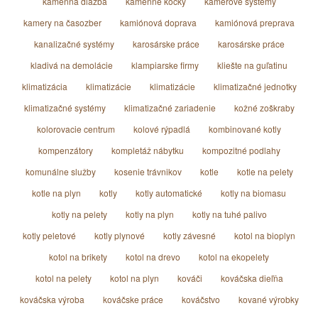
kamenná dlažba
kamenné kocky
kamerové systémy
kamery na časozber
kamiónová doprava
kamiónová preprava
kanalizačné systémy
karosárske práce
karosárske práce
kladivá na demolácie
klampiarske firmy
kliešte na guľatinu
klimatizácia
klimatizácie
klimatizácie
klimatizačné jednotky
klimatizačné systémy
klimatizačné zariadenie
kožné zoškraby
kolorovacie centrum
kolové rýpadlá
kombinované kotly
kompenzátory
kompletáž nábytku
kompozitné podlahy
komunálne služby
kosenie trávnikov
kotle
kotle na pelety
kotle na plyn
kotly
kotly automatické
kotly na biomasu
kotly na pelety
kotly na plyn
kotly na tuhé palivo
kotly peletové
kotly plynové
kotly závesné
kotol na bioplyn
kotol na brikety
kotol na drevo
kotol na ekopelety
kotol na pelety
kotol na plyn
kováči
kováčska dieľňa
kováčska výroba
kováčske práce
kováčstvo
kované výrobky