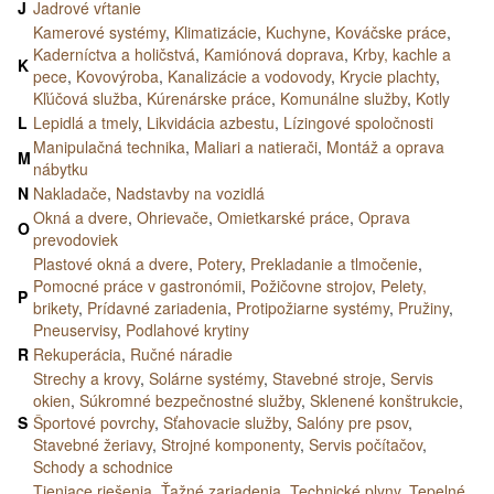
J
Jadrové vŕtanie
Kamerové systémy
,
Klimatizácie
,
Kuchyne
,
Kováčske práce
,
Kaderníctva a holičstvá
,
Kamiónová doprava
,
Krby, kachle a
K
pece
,
Kovovýroba
,
Kanalizácie a vodovody
,
Krycie plachty
,
Kľúčová služba
,
Kúrenárske práce
,
Komunálne služby
,
Kotly
L
Lepidlá a tmely
,
Likvidácia azbestu
,
Lízingové spoločnosti
Manipulačná technika
,
Maliari a natierači
,
Montáž a oprava
M
nábytku
N
Nakladače
,
Nadstavby na vozidlá
Okná a dvere
,
Ohrievače
,
Omietkarské práce
,
Oprava
O
prevodoviek
Plastové okná a dvere
,
Potery
,
Prekladanie a tlmočenie
,
Pomocné práce v gastronómii
,
Požičovne strojov
,
Pelety,
P
brikety
,
Prídavné zariadenia
,
Protipožiarne systémy
,
Pružiny
,
Pneuservisy
,
Podlahové krytiny
R
Rekuperácia
,
Ručné náradie
Strechy a krovy
,
Solárne systémy
,
Stavebné stroje
,
Servis
okien
,
Súkromné bezpečnostné služby
,
Sklenené konštrukcie
,
S
Športové povrchy
,
Sťahovacie služby
,
Salóny pre psov
,
Stavebné žeriavy
,
Strojné komponenty
,
Servis počítačov
,
Schody a schodnice
Tieniace riešenia
,
Ťažné zariadenia
,
Technické plyny
,
Tepelné