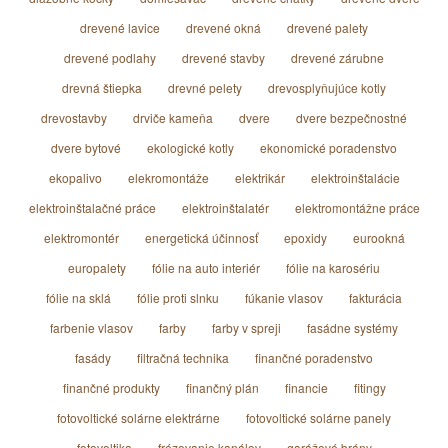
drevené lavice
drevené okná
drevené palety
drevené podlahy
drevené stavby
drevené zárubne
drevná štiepka
drevné pelety
drevosplyňujúce kotly
drevostavby
drviče kameňa
dvere
dvere bezpečnostné
dvere bytové
ekologické kotly
ekonomické poradenstvo
ekopalivo
elekromontáže
elektrikár
elektroinštalácie
elektroinštalačné práce
elektroinštalatér
elektromontážne práce
elektromontér
energetická účinnosť
epoxidy
eurookná
europalety
fólie na auto interiér
fólie na karosériu
fólie na sklá
fólie proti slnku
fúkanie vlasov
fakturácia
farbenie vlasov
farby
farby v spreji
fasádne systémy
fasády
filtračná technika
finančné poradenstvo
finančné produkty
finančný plán
financie
fitingy
fotovoltické solárne elektrárne
fotovoltické solárne panely
fotovoltika
frézovanie kanálov
garážové brány