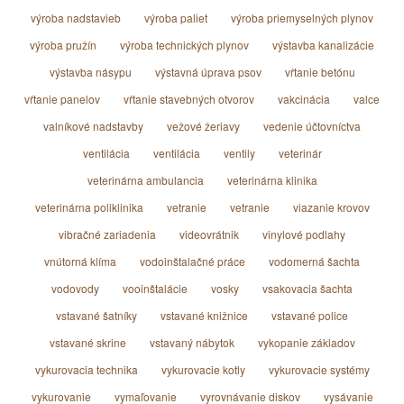
výroba nadstavieb
výroba paliet
výroba priemyselných plynov
výroba pružín
výroba technických plynov
výstavba kanalizácie
výstavba násypu
výstavná úprava psov
vŕtanie betónu
vŕtanie panelov
vŕtanie stavebných otvorov
vakcinácia
valce
valníkové nadstavby
vežové žeriavy
vedenie účtovníctva
ventilácia
ventilácia
ventily
veterinár
veterinárna ambulancia
veterinárna klinika
veterinárna poliklinika
vetranie
vetranie
viazanie krovov
vibračné zariadenia
videovrátnik
vinylové podlahy
vnútorná klíma
vodoinštalačné práce
vodomerná šachta
vodovody
vooinštalácie
vosky
vsakovacia šachta
vstavané šatníky
vstavané knižnice
vstavané police
vstavané skrine
vstavaný nábytok
vykopanie základov
vykurovacia technika
vykurovacie kotly
vykurovacie systémy
vykurovanie
vymaľovanie
vyrovnávanie diskov
vysávanie