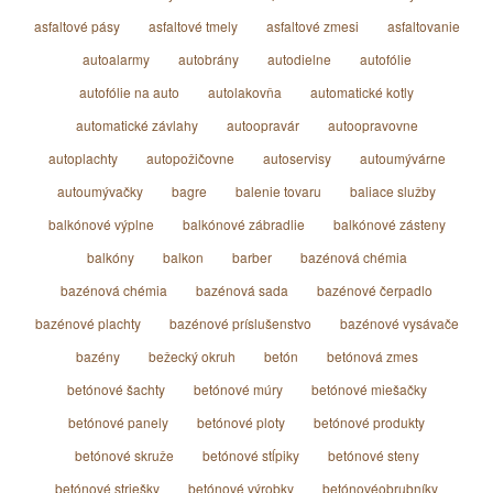
asfaltové pásy
asfaltové tmely
asfaltové zmesi
asfaltovanie
autoalarmy
autobrány
autodielne
autofólie
autofólie na auto
autolakovňa
automatické kotly
automatické závlahy
autoopravár
autoopravovne
autoplachty
autopožičovne
autoservisy
autoumývárne
autoumývačky
bagre
balenie tovaru
baliace služby
balkónové výplne
balkónové zábradlie
balkónové zásteny
balkóny
balkon
barber
bazénová chémia
bazénová chémia
bazénová sada
bazénové čerpadlo
bazénové plachty
bazénové príslušenstvo
bazénové vysávače
bazény
bežecký okruh
betón
betónová zmes
betónové šachty
betónové múry
betónové miešačky
betónové panely
betónové ploty
betónové produkty
betónové skruže
betónové stĺpiky
betónové steny
betónové striešky
betónové výrobky
betónovéobrubníky