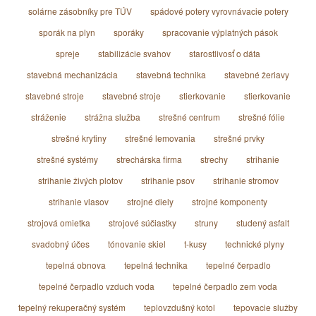
solárne zásobníky pre TÚV
spádové potery vyrovnávacie potery
sporák na plyn
sporáky
spracovanie výplatných pások
spreje
stabilizácie svahov
starostlivosť o dáta
stavebná mechanizácia
stavebná technika
stavebné žeriavy
stavebné stroje
stavebné stroje
stierkovanie
stierkovanie
stráženie
strážna služba
strešné centrum
strešné fólie
strešné krytiny
strešné lemovania
strešné prvky
strešné systémy
strechárska firma
strechy
strihanie
strihanie živých plotov
strihanie psov
strihanie stromov
strihanie vlasov
strojné diely
strojné komponenty
strojová omietka
strojové súčiastky
struny
studený asfalt
svadobný účes
tónovanie skiel
t-kusy
technické plyny
tepelná obnova
tepelná technika
tepelné čerpadlo
tepelné čerpadlo vzduch voda
tepelné čerpadlo zem voda
tepelný rekuperačný systém
teplovzdušný kotol
tepovacie služby