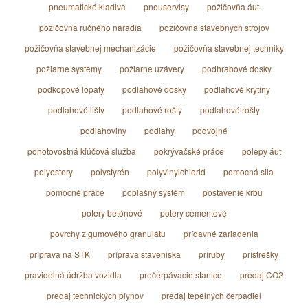
pneumatické kladivá
pneuservisy
požičovňa áut
požičovňa ručného náradia
požičovňa stavebných strojov
požičovňa stavebnej mechanizácie
požičovňa stavebnej techniky
požiarne systémy
požiarne uzávery
podhrabové dosky
podkopové lopaty
podlahové dosky
podlahové krytiny
podlahové lišty
podlahové rošty
podlahové rošty
podlahoviny
podlahy
podvojné
pohotovostná kľúčová služba
pokrývačské práce
polepy áut
polyestery
polystyrén
polyvinylchlorid
pomocná sila
pomocné práce
poplašný systém
postavenie krbu
potery betónové
potery cementové
povrchy z gumového granulátu
prídavné zariadenia
príprava na STK
príprava staveniska
príruby
prístrešky
pravidelná údržba vozidla
prečerpávacie stanice
predaj CO2
predaj technických plynov
predaj tepelných čerpadiel