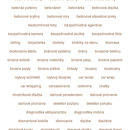
betonáž poterov
betonáreň
betonárka
betonová dlažba
betonové krytiny
betonové rúry
betonové stavebné prvky
bezkomínové krby
bezpečnostná agentúra
bezpečnostná kamera
bezpečnostná služba
bezpečnostné fólie
billing
biojazierka
biokrby
biokrby na stenu
biomasa
blokovanie štartu
bránové systémy
brány
brúsenie betónu
brúsne kotúče
brúsne materiály
brúsne pásy
brúsne papiere
brúsne pasty
brúsne plátna
brikety
brusivo
buldozéry
bytový architekt
bytový dizajnér
car rental
car wrap
car wrapping
celosklenené
celtovina
chatky
chodníková dlažba
daňové poradenstvo
daňové priznanie
daňové priznanie
detektor požiaru
detektor pohybu
diagnostika ektoparazitov
diagnostika motora
diamantové kotúče
dierovanie
dlažba
dlaždice
dlažobné kocky
domiešavač
drevené chatky
drevené dvere