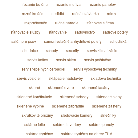
rezanie betónu
rezanie muriva
rezanie panelov
rezné kotúče
riedidlá
ročná uzávierka
rolety
rozprašovače
ručné náradie
sťahovacia firma
sťahovacie služby
sťahovanie
sadovníctvo
sadrové potery
salón pre psov
samonivelačné anhydritové potery
schodiská
schodnice
schody
security
servis klimatizácie
servis kotlov
servis okien
servis počítačov
servis tepelných čerpadiel
servis výpočtovej techniky
servis vozidiel
sklápacie nadstavby
skladová technika
sklené
sklenené dvere
sklenené fasády
sklenené konštrukcie
sklenené schody
sklenené steny
sklenené výplne
sklenené zábradlie
sklenené zásteny
skrutkovité pružiny
sledovacie kamery
slnečníky
solárne fólie
solárne invertory
solárne panely
solárne systémy
solárne systémy na ohrev TÚV