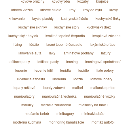
kovové pružiny
kovovýroba
kozuby
krajnice
krbová vložka
krbové štúdio
krby
krby do bytu
krovy
krtkovanie
krycie plachty
kuchynské štúdio
kuchynské linky
kuchynské skrinky
kuchynské stoly
kuchynský drez
kuchynský nábytok
kvalitné tepelné čerpadlo
kvapková závlaha
lízing
lódžie
lacné tepelné čerpadlo
lakýrnické práce
lakovanie auta
laky
laminátové podlahy
lazúry
leštiace pasty
leštiace pasty
leasing
leasingová spoločnosť
lepenie
lepenie fólií
lepidlá
lepidlo
liate potery
likvidácia azbestu
linoleum
lodžia
lomové lopaty
lopaty roštové
lopaty zubové
maliari
maliarske práce
manipulátory
manipulačná technika
manipulačné vozíky
markízy
meracie zariadenia
miešačky na maltu
miešanie farieb
minibagery
mininakladače
moderná kuchyňa
monitoring kanalizácie
montáž autofólií