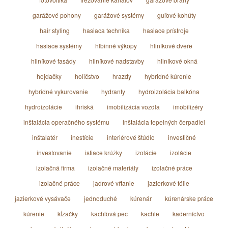
garážové pohony
garážové systémy
guľové kohúty
hair styling
hasiaca technika
hasiace prístroje
hasiace systémy
hlbinné výkopy
hliníkové dvere
hliníkové fasády
hliníkové nadstavby
hliníkové okná
hojdačky
holičstvo
hrazdy
hybridné kúrenie
hybridné vykurovanie
hydranty
hydroizolácia balkóna
hydroizolácie
ihriská
imobilizácia vozdla
imobilizéry
inštalácia operačného systému
inštalácia tepelných čerpadiel
inštalatér
inestície
interiérové štúdio
investičné
investovanie
istiace krúžky
izolácie
izolácie
izolačná firma
izolačné materiály
izolačné práce
izolačné práce
jadrové vŕtanie
jazierkové fólie
jazierkové vysávače
jednoduché
kúrenár
kúrenárske práce
kúrenie
kĺzačky
kachľová pec
kachle
kaderníctvo