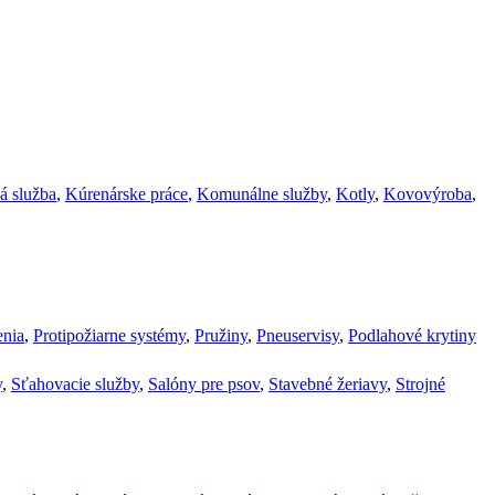
á služba
,
Kúrenárske práce
,
Komunálne služby
,
Kotly
,
Kovovýroba
,
enia
,
Protipožiarne systémy
,
Pružiny
,
Pneuservisy
,
Podlahové krytiny
y
,
Sťahovacie služby
,
Salóny pre psov
,
Stavebné žeriavy
,
Strojné