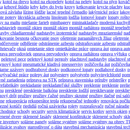
y
kotol na drevo
kotol na ekopelety
kotol na pelety
kotol na plyn
kováč
ka
krbové štúdio
krby
krby do bytu
krovy
krtkovanie
krycie plachty
kuc
ová závlaha
lízing
lódžie
lacné tepelné čerpadlo
lakýrnické práce
lakov
ate potery
likvidácia azbestu
linoleum
lodžia
lomové lopaty
lopaty rošt
ky na maltu
miešanie farieb
minibagery
mininakladače
moderná kuchyň
adstavieb
montáž okien
montáž okien
montáž radiátora
montáž tepelnéh
tavby chladiarenské
nadstavby izotermické
nadstavby mraziarenské
nad
kovanie besnota
očkovanie psov
ošetrenie paraanálnych žliaz
ošetrenie
odčervenie
odblšenie
odstránenie azbestu
odstraňovanie azbestu
odstraň
hrievače
okná
omietanie stien
omietkárske práce
oprava áut
oprava aut
rava prevodoviek
oprava prevodovky
oprava radiátora
oprava výfuku
peletové pece
peletový kotol
pergoly
plachtové nadstavby
plachtové s
ynový kotol
pneumatické kladivá
pneuservisy
požičovňa áut
požičovňa
iarne uzávery
podhrabové dosky
podkopové lopaty
podlahové dosky
p
krývačské práce
polepy áut
polyestery
polystyrén
polyvinylchlorid
pomo
vné zariadenia
príprava na STK
príprava staveniska
príruby
prístrešky
p
refabrikáty
prekladanie
prekladateľské služby
preklenie
preklenie
preli
nu
presklené
presklenie balkóna
presklenie lodžií
presklievanie
presklie
nový drôt
pružiny
pružiny ťažné
pružiny skrutné
pružiny tlačné
psí sal
ene
rekuperácia
rekuperátor tepla
rekuperačné jednotky
renovácia počít
rezné kotúče
riedidlá
ročná uzávierka
rolety
rozprašovače
ručné náradie
chodnice
schody
security
servis klimatizácie
servis kotlov
servis okien
enené dvere
sklenené fasády
sklenené konštrukcie
sklenené schody
skl
e invertory
solárne panely
solárne systémy
solárne systémy na ohrev 
ilizácie svahov
starostlivosť o dáta
stavebná mechanizácia
stavebná tec