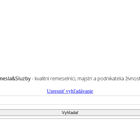
mesla&Sluzby
- kvalitní remeselníci, majstri a podnikatelia živnost
Upresniť vyhľadávanie