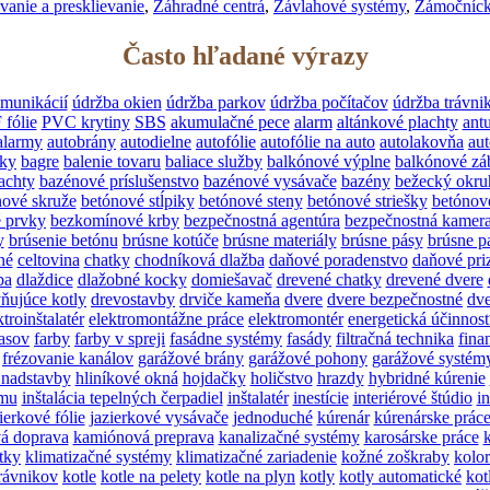
vanie a presklievanie
,
Záhradné centrá
,
Závlahové systémy
,
Zámočníck
Často hľadané výrazy
munikácií
údržba okien
údržba parkov
údržba počítačov
údržba trávni
 fólie
PVC krytiny
SBS
akumulačné pece
alarm
altánkové plachty
ant
alarmy
autobrány
autodielne
autofólie
autofólie na auto
autolakovňa
aut
ky
bagre
balenie tovaru
baliace služby
balkónové výplne
balkónové záb
achty
bazénové príslušenstvo
bazénové vysávače
bazény
bežecký okru
nové skruže
betónové stĺpiky
betónové steny
betónové striešky
betónov
é prvky
bezkomínové krby
bezpečnostná agentúra
bezpečnostná kamer
y
brúsenie betónu
brúsne kotúče
brúsne materiály
brúsne pásy
brúsne p
né
celtovina
chatky
chodníková dlažba
daňové poradenstvo
daňové pri
ba
dlaždice
dlažobné kocky
domiešavač
drevené chatky
drevené dvere
ňujúce kotly
drevostavby
drviče kameňa
dvere
dvere bezpečnostné
dve
ktroinštalatér
elektromontážne práce
elektromontér
energetická účinnos
lasov
farby
farby v spreji
fasádne systémy
fasády
filtračná technika
fina
frézovanie kanálov
garážové brány
garážové pohony
garážové systém
 nadstavby
hliníkové okná
hojdačky
holičstvo
hrazdy
hybridné kúrenie
ému
inštalácia tepelných čerpadiel
inštalatér
inestície
interiérové štúdio
i
ierkové fólie
jazierkové vysávače
jednoduché
kúrenár
kúrenárske prác
á doprava
kamiónová preprava
kanalizačné systémy
karosárske práce
tky
klimatizačné systémy
klimatizačné zariadenie
kožné zoškraby
kolo
trávnikov
kotle
kotle na pelety
kotle na plyn
kotly
kotly automatické
kot