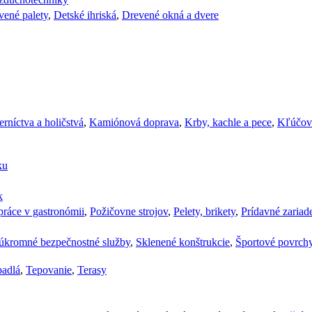
vené palety
,
Detské ihriská
,
Drevené okná a dvere
rníctva a holičstvá
,
Kamiónová doprava
,
Krby, kachle a pece
,
Kľúčov
ku
k
ráce v gastronómii
,
Požičovne strojov
,
Pelety, brikety
,
Prídavné zariad
úkromné bezpečnostné služby
,
Sklenené konštrukcie
,
Športové povrch
padlá
,
Tepovanie
,
Terasy