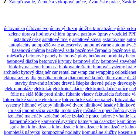
Z
Zatepľovanie
,
Zemné a výkopové práce
,
Zváračské práce
,
Zasklie
účtovníčka
účtovníctvo
účtovný dozor
údržba klimatizácie
údržba ko
zelene
úprava hodnoty chlóru
úprava pazúrov
úpravy vozidiel
PPF
asfaltové pásy
asfaltové tmely
asfaltové zmesi
asfaltovanie
auto
autoplachty
autopožičovne
autoservisy
autoumývárne
autoumývač
bazénová chémia
bazénová sada
bazénové čerpadlo
bazénové pl
miešačky
betónové panely
betónové ploty
betónové produkty
betó
betonová dlažba
betonové krytiny
betonové rúry
betonové stavebn
biokrby na stenu
biomasa
blokovanie štartu
bránové systémy
brán
architekt
bytový dizajnér
car rental
car wrap
car wrapping
celosklene
ektoparazitov
diagnostika motora
diamantové kotúče
dierovanie
dlaž
stavby
drevené zárubne
drevná štiepka
drevné pelety
drevosply
elekromontáže
elektrikár
elektroinštalácie
elektroinštalačné práce
ele
fólie na sklá
fólie proti slnku
fúkanie vlasov
fakturácia
farbenie v
fotovoltické solárne elektrárne
fotovoltické solárne panely
fotovoltika
systémy
hlbinné výkopy
hliníkové dvere
hliníkové fasády
hliníkové
ihriská
imobilizácia vozdla
imobilizéry
inštalácia operačného syst
izolačné materiály
izolačné práce
izolačné práce
jadrové vŕtanie
jaz
kamenné kocky
kamerové systémy
kamery na časozber
kamiónov
guľatinu
klimatizácia
klimatizácie
klimatizácie
klimatizačné jedno
kompletáž nábytku
kompozitné podlahy
komunálne služby
kosenie 