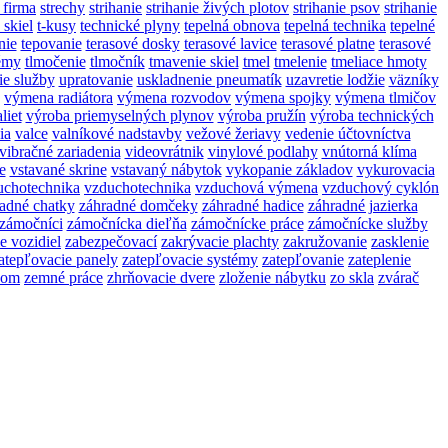
 firma
strechy
strihanie
strihanie živých plotov
strihanie psov
strihanie
 skiel
t-kusy
technické plyny
tepelná obnova
tepelná technika
tepelné
nie
tepovanie
terasové dosky
terasové lavice
terasové platne
terasové
témy
tlmočenie
tlmočník
tmavenie skiel
tmel
tmelenie
tmeliace hmoty
ie služby
upratovanie
uskladnenie pneumatík
uzavretie lodžie
väzníky
výmena radiátora
výmena rozvodov
výmena spojky
výmena tlmičov
liet
výroba priemyselných plynov
výroba pružín
výroba technických
ia
valce
valníkové nadstavby
vežové žeriavy
vedenie účtovníctva
vibračné zariadenia
videovrátnik
vinylové podlahy
vnútorná klíma
e
vstavané skrine
vstavaný nábytok
vykopanie základov
vykurovacia
uchotechnika
vzduchotechnika
vzduchová výmena
vzduchový cyklón
adné chatky
záhradné domčeky
záhradné hadice
záhradné jazierka
zámočníci
zámočnícka dieľňa
zámočnícke práce
zámočnícke služby
e vozidiel
zabezpečovací
zakrývacie plachty
zakružovanie
zasklenie
atepľovacie panely
zatepľovacie systémy
zatepľovanie
zateplenie
kom
zemné práce
zhrňovacie dvere
zloženie nábytku
zo skla
zvárač