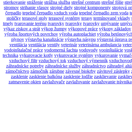
stierkovanie
stráženie
strážna služba
strešné centrum
strešné fólie
stre
stromov
strihanie vlasov
strojné diely
strojné komponenty
strojová o
čerpadlo
tepelné čerpadlo vzduch voda
tepelné čerpadlo zem voda
t
stoličky
terasové stoly
terasové systémy
terasy
termínované vklady
tmely
tvarovanie terénu
tvarovky
tvarovky
tvarovky
umývanie
umýva
výkaz ziskov a strát
výkop žumpy
výkopové práce
výkopy základov
výroba športových povrchov
výroba autoplachiet
výroba betónovýc
plynov
výstavba kanalizácie
výstavba násypu
výstavná úprava p
ventilácia
ventilácia
ventily
veterinár
veterinárna ambulancia
veter
vodoinštalačné práce
vodomerná šachta
vodovody
vooinštalácie
vos
technika
vykurovacie kotly
vykurovacie systémy
vykurovanie
vymaľ
vzduchový filtr
vzduchový tok
vzduchový výmenník
vzduchovod
záhradnícke potreby
záhradnícke služby
záhradníctvo
záhradný alt
zámočníctvo
zámočník
zárubne
závesné biokrby
závitové záslepky
zasklenie
zasklenie balkóna
zasklenie lodžie
zasklievanie
zasklie
zatmavenie okien
zavlažovače
zavlažovanie
zavlažovanie trávnika