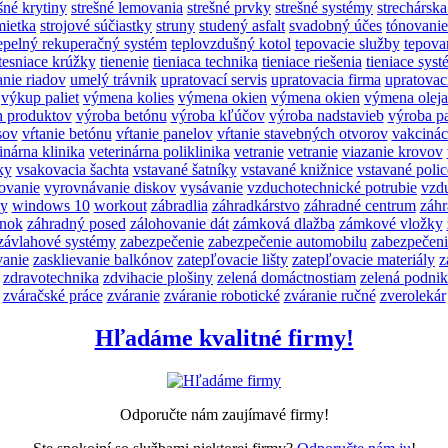
šné krytiny
strešné lemovania
strešné prvky
strešné systémy
strechárska
mietka
strojové súčiastky
struny
studený asfalt
svadobný účes
tónovanie
epelný rekuperačný systém
teplovzdušný kotol
tepovacie služby
tepova
tesniace krúžky
tienenie
tieniaca technika
tieniace riešenia
tieniace sys
nie riadov
umelý trávnik
upratovací servis
upratovacia firma
upratovac
výkup paliet
výmena kolies
výmena okien
výmena okien
výmena oleja
h produktov
výroba betónu
výroba kľúčov
výroba nadstavieb
výroba pa
sov
vŕtanie betónu
vŕtanie panelov
vŕtanie stavebných otvorov
vakcinác
inárna klinika
veterinárna poliklinika
vetranie
vetranie
viazanie krovov
ky
vsakovacia šachta
vstavané šatníky
vstavané knižnice
vstavané polic
ovanie
vyrovnávanie diskov
vysávanie
vzduchotechnické potrubie
vzd
y
windows 10
workout
zábradlia
záhradkárstvo
záhradné centrum
záhr
ánok
záhradný posed
zálohovanie dát
zámková dlažba
zámkové vložky
závlahové systémy
zabezpečenie
zabezpečenie automobilu
zabezpečeni
vanie
zasklievanie balkónov
zatepľovacie lišty
zatepľovacie materiály
z
zdravotechnika
zdvihacie plošiny
zelená domáctnostiam
zelená podni
zváračské práce
zváranie
zváranie robotické
zváranie ručné
zverolekár
Hľadáme kvalitné firmy!
Odporučte nám zaujímavé firmy!