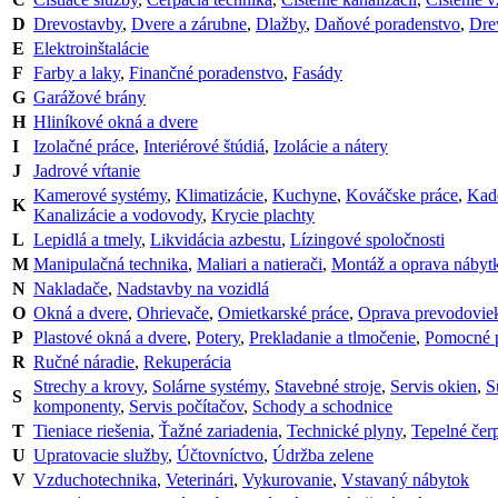
D
Drevostavby
,
Dvere a zárubne
,
Dlažby
,
Daňové poradenstvo
,
Dre
E
Elektroinštalácie
F
Farby a laky
,
Finančné poradenstvo
,
Fasády
G
Garážové brány
H
Hliníkové okná a dvere
I
Izolačné práce
,
Interiérové štúdiá
,
Izolácie a nátery
J
Jadrové vŕtanie
Kamerové systémy
,
Klimatizácie
,
Kuchyne
,
Kováčske práce
,
Kade
K
Kanalizácie a vodovody
,
Krycie plachty
L
Lepidlá a tmely
,
Likvidácia azbestu
,
Lízingové spoločnosti
M
Manipulačná technika
,
Maliari a natierači
,
Montáž a oprava nábyt
N
Nakladače
,
Nadstavby na vozidlá
O
Okná a dvere
,
Ohrievače
,
Omietkarské práce
,
Oprava prevodovie
P
Plastové okná a dvere
,
Potery
,
Prekladanie a tlmočenie
,
Pomocné p
R
Ručné náradie
,
Rekuperácia
Strechy a krovy
,
Solárne systémy
,
Stavebné stroje
,
Servis okien
,
S
S
komponenty
,
Servis počítačov
,
Schody a schodnice
T
Tieniace riešenia
,
Ťažné zariadenia
,
Technické plyny
,
Tepelné čer
U
Upratovacie služby
,
Účtovníctvo
,
Údržba zelene
V
Vzduchotechnika
,
Veterinári
,
Vykurovanie
,
Vstavaný nábytok