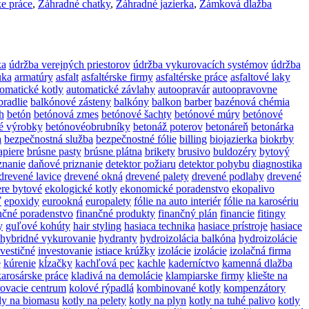
e práce
,
Záhradné chatky
,
Záhradné jazierka
,
Zámková dlažba
ka
údržba verejných priestorov
údržba vykurovacích systémov
údržba
uka
armatúry
asfalt
asfaltérske firmy
asfaltérske práce
asfaltové laky
omatické kotly
automatické závlahy
autoopravár
autoopravovne
radlie
balkónové zásteny
balkóny
balkon
barber
bazénová chémia
h
betón
betónová zmes
betónové šachty
betónové múry
betónové
é výrobky
betónovéobrubníky
betonáž poterov
betonáreň
betonárka
a
bezpečnostná služba
bezpečnostné fólie
billing
biojazierka
biokrby
apiere
brúsne pasty
brúsne plátna
brikety
brusivo
buldozéry
bytový
znanie
daňové priznanie
detektor požiaru
detektor pohybu
diagnostika
drevené lavice
drevené okná
drevené palety
drevené podlahy
drevené
re bytové
ekologické kotly
ekonomické poradenstvo
ekopalivo
ť
epoxidy
eurookná
europalety
fólie na auto interiér
fólie na karosériu
nčné poradenstvo
finančné produkty
finančný plán
financie
fitingy
y
guľové kohúty
hair styling
hasiaca technika
hasiace prístroje
hasiace
hybridné vykurovanie
hydranty
hydroizolácia balkóna
hydroizolácie
nvestičné
investovanie
istiace krúžky
izolácie
izolácie
izolačná firma
e
kúrenie
kĺzačky
kachľová pec
kachle
kaderníctvo
kamenná dlažba
karosárske práce
kladivá na demolácie
klampiarske firmy
kliešte na
rovacie centrum
kolové rýpadlá
kombinované kotly
kompenzátory
ly na biomasu
kotly na pelety
kotly na plyn
kotly na tuhé palivo
kotly