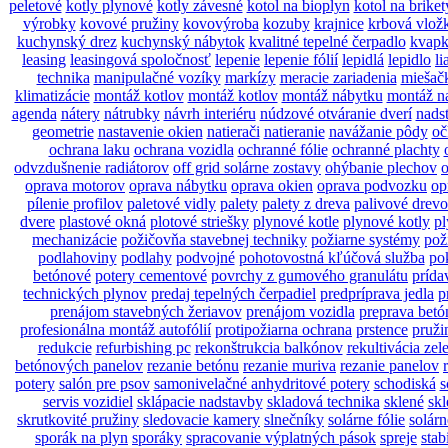
peletové
kotly plynové
kotly závesné
kotol na bioplyn
kotol na briket
výrobky
kovové pružiny
kovovýroba
kozuby
krajnice
krbová vlož
kuchynský drez
kuchynský nábytok
kvalitné tepelné čerpadlo
kvapk
leasing
leasingová spoločnosť
lepenie
lepenie fólií
lepidlá
lepidlo
li
technika
manipulačné vozíky
markízy
meracie zariadenia
miešač
klimatizácie
montáž kotlov
montáž kotlov
montáž nábytku
montáž n
agenda
nátery
nátrubky
návrh interiéru
núdzové otváranie dverí
nads
geometrie
nastavenie okien
natierači
natieranie
navážanie pôdy
oč
ochrana laku
ochrana vozidla
ochranné fólie
ochranné plachty
odvzdušnenie radiátorov
off grid solárne zostavy
ohýbanie plechov
o
oprava motorov
oprava nábytku
oprava okien
oprava podvozku
op
pílenie profilov
paletové vidly
palety
palety z dreva
palivové drevo
dvere
plastové okná
plotové striešky
plynové kotle
plynové kotly
pl
mechanizácie
požičovňa stavebnej techniky
požiarne systémy
pož
podlahoviny
podlahy
podvojné
pohotovostná kľúčová služba
po
betónové
potery cementové
povrchy z gumového granulátu
prída
technických plynov
predaj tepelných čerpadiel
predpríprava jedla
p
prenájom stavebných žeriavov
prenájom vozidla
preprava betó
profesionálna montáž autofólií
protipožiarna ochrana
prstence
pruži
redukcie
refurbishing pc
rekonštrukcia balkónov
rekultivácia zel
betónových panelov
rezanie betónu
rezanie muriva
rezanie panelov
potery
salón pre psov
samonivelačné anhydritové potery
schodiská
s
servis vozidiel
sklápacie nadstavby
skladová technika
sklené
skl
skrutkovité pružiny
sledovacie kamery
slnečníky
solárne fólie
solárn
sporák na plyn
sporáky
spracovanie výplatných pások
spreje
stab