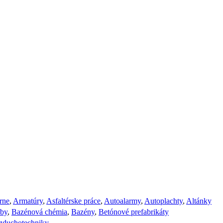
rne
,
Armatúry
,
Asfaltérske práce
,
Autoalarmy
,
Autoplachty
,
Altánky
žby
,
Bazénová chémia
,
Bazény
,
Betónové prefabrikáty
vzduchotechniky