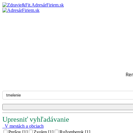
Re
Upresniť vyhľadávanie
V mestách a obciach
Prešov [1]
Zvolen [1]
Ružomberok [1]