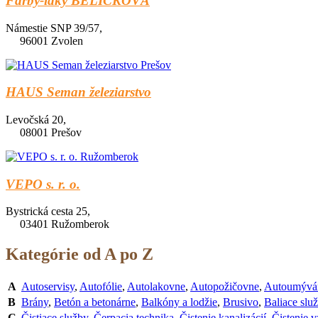
Farby-laky BELIČKOVÁ
Námestie SNP 39/57,
96001 Zvolen
HAUS Seman železiarstvo
Levočská 20,
08001 Prešov
VEPO s. r. o.
Bystrická cesta 25,
03401 Ružomberok
Kategórie od A po Z
A
Autoservisy
,
Autofólie
,
Autolakovne
,
Autopožičovne
,
Autoumývá
B
Brány
,
Betón a betonárne
,
Balkóny a lodžie
,
Brusivo
,
Baliace slu
C
Čistiace služby
,
Čerpacia technika
,
Čistenie kanalizácií
,
Čistenie 