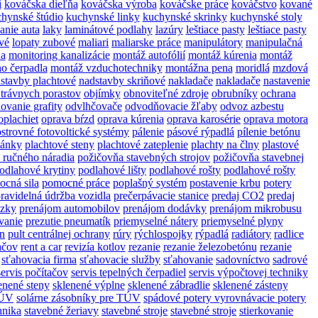
i
kováčska dieľňa
kováčska výroba
kováčske práce
kováčstvo
kované
hynské štúdio
kuchynské linky
kuchynské skrinky
kuchynské stoly
anie auta
laky
laminátové podlahy
lazúry
leštiace pasty
leštiace pasty
ové
lopaty zubové
maliari
maliarske práce
manipulátory
manipulačná
a
monitoring kanalizácie
montáž autofólií
montáž kúrenia
montáž
o čerpadla
montáž vzduchotechniky
montážna pena
moridlá
mzdová
stavby plachtové
nadstavby skriňové
nakladače
nakladače
nastavenie
 trávnych porastov
objímky
obnoviteľné zdroje
obrubníky
ochrana
ovanie grafity
odvlhčovače
odvodňovacie žľaby
odvoz azbestu
oplachiet
oprava bŕzd
oprava kúrenia
oprava karosérie
oprava motora
ostrovné fotovoltické systémy
pálenie
pásové rýpadlá
pílenie betónu
tánky
plachtové steny
plachtové zateplenie
plachty na člny
plastové
 ručného náradia
požičovňa stavebných strojov
požičovňa stavebnej
odlahové krytiny
podlahové lišty
podlahové rošty
podlahové rošty
cná sila
pomocné práce
poplašný systém
postavenie krbu
potery
ravidelná údržba vozidla
prečerpávacie stanice
predaj CO2
predaj
ezky
prenájom automobilov
prenájom dodávky
prenájom mikrobusu
vanie
prezutie pneumatík
priemyselné nátery
priemyselné plyny
ón
pult centrálnej ochrany
rúry
rýchlospojky
rýpadlá
radiátory
radlice
ačov
rent a car
revizía kotlov
rezanie
rezanie železobetónu
rezanie
sťahovacia firma
sťahovacie služby
sťahovanie
sadovníctvo
sadrové
servis počítačov
servis tepelných čerpadiel
servis výpočtovej techniky
enené steny
sklenené výplne
sklenené zábradlie
sklenené zásteny
TÚV
solárne zásobníky pre TÚV
spádové potery vyrovnávacie potery
hnika
stavebné žeriavy
stavebné stroje
stavebné stroje
stierkovanie