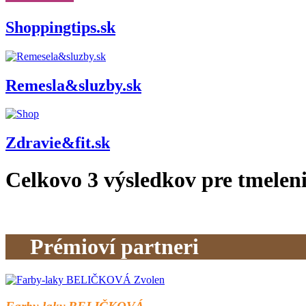
Shoppingtips.sk
Remesla&sluzby.sk
Zdravie&fit.sk
Celkovo
3
výsledkov pre
tmelen
Prémioví partneri