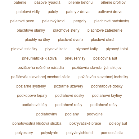
pálenie
pásové rýpadlá
pílenie betónu
pílenie profilov
paletové vidly
palety
palety z dreva
palivové drevo
peletové pece
peletový kotol
pergoly
plachtové nadstavby
plachtové stánky
plachtové steny
plachtové zateplenie
plachty na člny
plastové dvere
plastové okná
plotové striešky
plynové kotle
plynové kotly
plynový kotol
pneumatické kladivá
pneuservisy
požičovňa áut
požičovňa ručného náradia
požičovňa stavebných strojov
požičovňa stavebnej mechanizácie
požičovňa stavebnej techniky
požiarne systémy
požiarne uzávery
podhrabové dosky
podkopové lopaty
podlahové dosky
podlahové krytiny
podlahové lišty
podlahové rošty
podlahové rošty
podlahoviny
podlahy
podvojné
pohotovostná kľúčová služba
pokrývačské práce
polepy áut
polyestery
polystyrén
polyvinylchlorid
pomocná sila