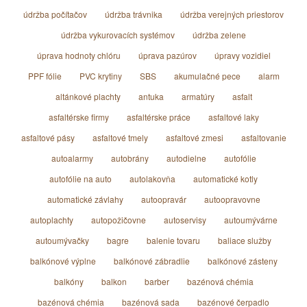
údržba počítačov
údržba trávnika
údržba verejných priestorov
údržba vykurovacích systémov
údržba zelene
úprava hodnoty chlóru
úprava pazúrov
úpravy vozidiel
PPF fólie
PVC krytiny
SBS
akumulačné pece
alarm
altánkové plachty
antuka
armatúry
asfalt
asfaltérske firmy
asfaltérske práce
asfaltové laky
asfaltové pásy
asfaltové tmely
asfaltové zmesi
asfaltovanie
autoalarmy
autobrány
autodielne
autofólie
autofólie na auto
autolakovňa
automatické kotly
automatické závlahy
autoopravár
autoopravovne
autoplachty
autopožičovne
autoservisy
autoumývárne
autoumývačky
bagre
balenie tovaru
baliace služby
balkónové výplne
balkónové zábradlie
balkónové zásteny
balkóny
balkon
barber
bazénová chémia
bazénová chémia
bazénová sada
bazénové čerpadlo