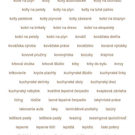
kotle na plyn
kotly
kotly automatické
kotly na biomasu
kotly na pelety
kotly na plyn
kotly na tuhé palivo
kotly peletové
kotly plynové
kotly závesné
kotol na bioplyn
kotol na brikety
kotol na drevo
kotol na ekopelety
kotol na pelety
kotol na plyn
kováči
kováčska dieľňa
kováčska výroba
kováčske práce
kováčstvo
kované výrobky
kovové pružiny
kovovýroba
kozuby
krajnice
krbová vložka
krbové štúdio
krby
krby do bytu
krovy
krtkovanie
krycie plachty
kuchynské štúdio
kuchynské linky
kuchynské skrinky
kuchynské stoly
kuchynský drez
kuchynský nábytok
kvalitné tepelné čerpadlo
kvapková závlaha
lízing
lódžie
lacné tepelné čerpadlo
lakýrnické práce
lakovanie auta
laky
laminátové podlahy
lazúry
leštiace pasty
leštiace pasty
leasing
leasingová spoločnosť
lepenie
lepenie fólií
lepidlá
lepidlo
liate potery