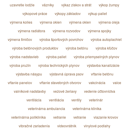
uzavretie lodžie
väzníky
výkaz ziskov a strát
výkop žumpy
výkopové práce
výkopy základov
výkup paliet
výmena kolies
výmena okien
výmena okien
výmena oleja
výmena radiátora
výmena rozvodov
výmena spojky
výmena tlmičov
výroba športových povrchov
výroba autoplachiet
výroba betónových produktov
výroba betónu
výroba kľúčov
výroba nadstavieb
výroba paliet
výroba priemyselných plynov
výroba pružín
výroba technických plynov
výstavba kanalizácie
výstavba násypu
výstavná úprava psov
vŕtanie betónu
vŕtanie panelov
vŕtanie stavebných otvorov
vakcinácia
valce
valníkové nadstavby
vežové žeriavy
vedenie účtovníctva
ventilácia
ventilácia
ventily
veterinár
veterinárna ambulancia
veterinárna klinika
veterinárna poliklinika
vetranie
vetranie
viazanie krovov
vibračné zariadenia
videovrátnik
vinylové podlahy