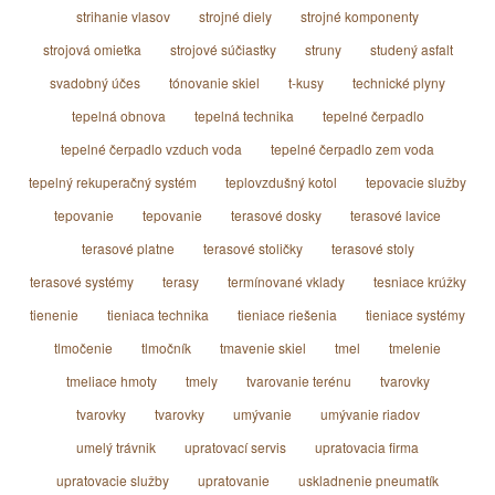
strihanie vlasov
strojné diely
strojné komponenty
strojová omietka
strojové súčiastky
struny
studený asfalt
svadobný účes
tónovanie skiel
t-kusy
technické plyny
tepelná obnova
tepelná technika
tepelné čerpadlo
tepelné čerpadlo vzduch voda
tepelné čerpadlo zem voda
tepelný rekuperačný systém
teplovzdušný kotol
tepovacie služby
tepovanie
tepovanie
terasové dosky
terasové lavice
terasové platne
terasové stoličky
terasové stoly
terasové systémy
terasy
termínované vklady
tesniace krúžky
tienenie
tieniaca technika
tieniace riešenia
tieniace systémy
tlmočenie
tlmočník
tmavenie skiel
tmel
tmelenie
tmeliace hmoty
tmely
tvarovanie terénu
tvarovky
tvarovky
tvarovky
umývanie
umývanie riadov
umelý trávnik
upratovací servis
upratovacia firma
upratovacie služby
upratovanie
uskladnenie pneumatík