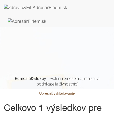
Remesla&Sluzby
- kvalitní remeselníci, majstri a
podnikatelia živnostníci
Upresniť vyhľadávanie
Celkovo
1
výsledkov pre