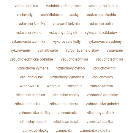
vnútorná klíma
vodoinštalačné práce
vodomerná šachta
vodovody
vooinštalácie
vosky
vsakovacia šachta
vstavané šatníky
vstavané knižnice
vstavané police
vstavané skrine
vstavaný nábytok
vykopanie základov
vykurovacia technika
vykurovacie kotly
vykurovacie systémy
vykurovanie
vymaľovanie
vyrovnávanie diskov
vysávanie
vzduchotechnické potrubie
vzduchotechnika
vzduchotechnika
vzduchová výmena
vzduchový cyklón
vzduchový filtr
vzduchový tok
vzduchový výmenník
vzduchovody
windows 10
workout
zábradlia
záhradkárstvo
záhradné centrum
záhradné chatky
záhradné domčeky
záhradné hadice
záhradné jazierka
záhradnícke potreby
záhradnícke služby
záhradníctvo
záhradný altánok
záhradný posed
zálohovanie dát
zámková dlažba
zámkové vložky
zámočníci
zámočnícka dieľňa