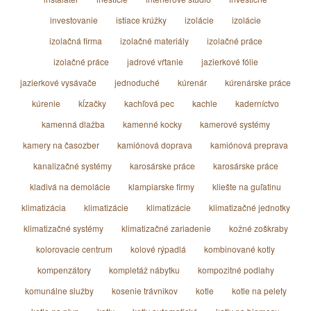
investovanie
istiace krúžky
izolácie
izolácie
izolačná firma
izolačné materiály
izolačné práce
izolačné práce
jadrové vŕtanie
jazierkové fólie
jazierkové vysávače
jednoduché
kúrenár
kúrenárske práce
kúrenie
kĺzačky
kachľová pec
kachle
kaderníctvo
kamenná dlažba
kamenné kocky
kamerové systémy
kamery na časozber
kamiónová doprava
kamiónová preprava
kanalizačné systémy
karosárske práce
karosárske práce
kladivá na demolácie
klampiarske firmy
kliešte na guľatinu
klimatizácia
klimatizácie
klimatizácie
klimatizačné jednotky
klimatizačné systémy
klimatizačné zariadenie
kožné zoškraby
kolorovacie centrum
kolové rýpadlá
kombinované kotly
kompenzátory
kompletáž nábytku
kompozitné podlahy
komunálne služby
kosenie trávnikov
kotle
kotle na pelety