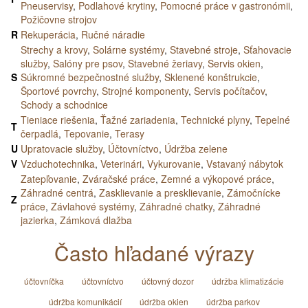
Pneuservisy
,
Podlahové krytiny
,
Pomocné práce v gastronómii
,
Požičovne strojov
R
Rekuperácia
,
Ručné náradie
Strechy a krovy
,
Solárne systémy
,
Stavebné stroje
,
Sťahovacie
služby
,
Salóny pre psov
,
Stavebné žeriavy
,
Servis okien
,
S
Súkromné bezpečnostné služby
,
Sklenené konštrukcie
,
Športové povrchy
,
Strojné komponenty
,
Servis počítačov
,
Schody a schodnice
Tieniace riešenia
,
Ťažné zariadenia
,
Technické plyny
,
Tepelné
T
čerpadlá
,
Tepovanie
,
Terasy
U
Upratovacie služby
,
Účtovníctvo
,
Údržba zelene
V
Vzduchotechnika
,
Veterinári
,
Vykurovanie
,
Vstavaný nábytok
Zatepľovanie
,
Zváračské práce
,
Zemné a výkopové práce
,
Záhradné centrá
,
Zasklievanie a presklievanie
,
Zámočnícke
Z
práce
,
Závlahové systémy
,
Záhradné chatky
,
Záhradné
jazierka
,
Zámková dlažba
Často hľadané výrazy
účtovníčka
účtovníctvo
účtovný dozor
údržba klimatizácie
údržba komunikácií
údržba okien
údržba parkov