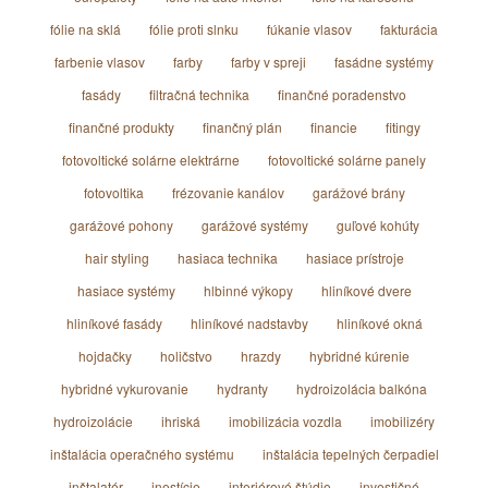
fólie na sklá
fólie proti slnku
fúkanie vlasov
fakturácia
farbenie vlasov
farby
farby v spreji
fasádne systémy
fasády
filtračná technika
finančné poradenstvo
finančné produkty
finančný plán
financie
fitingy
fotovoltické solárne elektrárne
fotovoltické solárne panely
fotovoltika
frézovanie kanálov
garážové brány
garážové pohony
garážové systémy
guľové kohúty
hair styling
hasiaca technika
hasiace prístroje
hasiace systémy
hlbinné výkopy
hliníkové dvere
hliníkové fasády
hliníkové nadstavby
hliníkové okná
hojdačky
holičstvo
hrazdy
hybridné kúrenie
hybridné vykurovanie
hydranty
hydroizolácia balkóna
hydroizolácie
ihriská
imobilizácia vozdla
imobilizéry
inštalácia operačného systému
inštalácia tepelných čerpadiel
inštalatér
inestície
interiérové štúdio
investičné