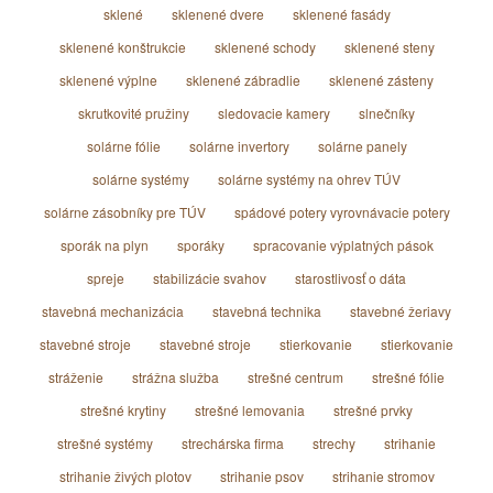
sklené
sklenené dvere
sklenené fasády
sklenené konštrukcie
sklenené schody
sklenené steny
sklenené výplne
sklenené zábradlie
sklenené zásteny
skrutkovité pružiny
sledovacie kamery
slnečníky
solárne fólie
solárne invertory
solárne panely
solárne systémy
solárne systémy na ohrev TÚV
solárne zásobníky pre TÚV
spádové potery vyrovnávacie potery
sporák na plyn
sporáky
spracovanie výplatných pások
spreje
stabilizácie svahov
starostlivosť o dáta
stavebná mechanizácia
stavebná technika
stavebné žeriavy
stavebné stroje
stavebné stroje
stierkovanie
stierkovanie
stráženie
strážna služba
strešné centrum
strešné fólie
strešné krytiny
strešné lemovania
strešné prvky
strešné systémy
strechárska firma
strechy
strihanie
strihanie živých plotov
strihanie psov
strihanie stromov