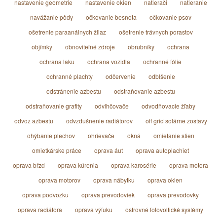
nastavenie geometrie
nastavenie okien
natierači
natieranie
navážanie pôdy
očkovanie besnota
očkovanie psov
ošetrenie paraanálnych žliaz
ošetrenie trávnych porastov
objímky
obnoviteľné zdroje
obrubníky
ochrana
ochrana laku
ochrana vozidla
ochranné fólie
ochranné plachty
odčervenie
odblšenie
odstránenie azbestu
odstraňovanie azbestu
odstraňovanie grafity
odvlhčovače
odvodňovacie žľaby
odvoz azbestu
odvzdušnenie radiátorov
off grid solárne zostavy
ohýbanie plechov
ohrievače
okná
omietanie stien
omietkárske práce
oprava áut
oprava autoplachiet
oprava bŕzd
oprava kúrenia
oprava karosérie
oprava motora
oprava motorov
oprava nábytku
oprava okien
oprava podvozku
oprava prevodoviek
oprava prevodovky
oprava radiátora
oprava výfuku
ostrovné fotovoltické systémy