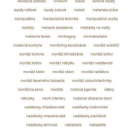
likvidácia azbestu
linoleum
lodžia
lomové lopaty
lopaty roštové
lopaty zubové
maliari
maliarske práce
manipulátory
manipulačná technika
manipulačné vozíky
markízy
meracie zariadenia
miešačky na maltu
miešanie farieb
minibagery
mininakladače
moderná kuchyňa
monitoring kanalizácie
montáž autofólií
montáž kúrenia
montáž klimatizácie
montáž kotlov
montáž kotlov
montáž nábytku
montáž nadstavieb
montáž okien
montáž okien
montáž radiátora
montáž tepelného čerpadla
montáž vzduchotechniky
montážna pena
moridlá
mzdová agenda
nátery
nátrubky
návrh interiéru
núdzové otváranie dverí
nadstavby chladiarenské
nadstavby izotermické
nadstavby mraziarenské
nadstavby plachtové
nadstavby skriňové
nakladače
nakladače