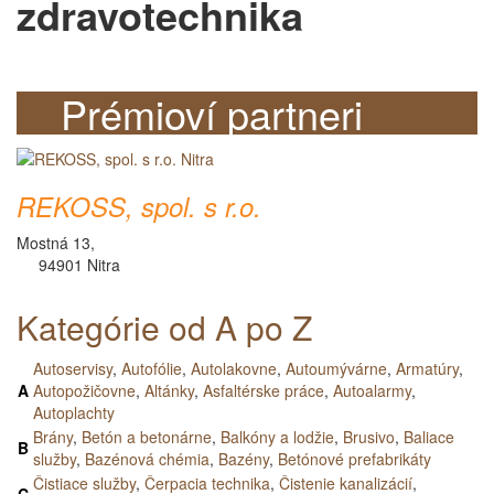
zdravotechnika
Prémioví partneri
REKOSS, spol. s r.o.
Mostná 13,
94901 Nitra
Kategórie od A po Z
Autoservisy
,
Autofólie
,
Autolakovne
,
Autoumývárne
,
Armatúry
,
A
Autopožičovne
,
Altánky
,
Asfaltérske práce
,
Autoalarmy
,
Autoplachty
Brány
,
Betón a betonárne
,
Balkóny a lodžie
,
Brusivo
,
Baliace
B
služby
,
Bazénová chémia
,
Bazény
,
Betónové prefabrikáty
Čistiace služby
,
Čerpacia technika
,
Čistenie kanalizácií
,
C