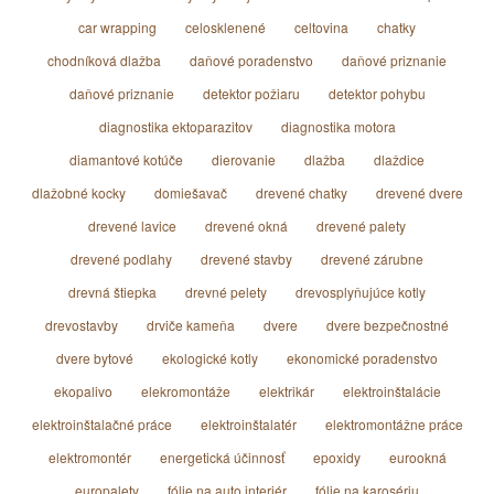
car wrapping
celosklenené
celtovina
chatky
chodníková dlažba
daňové poradenstvo
daňové priznanie
daňové priznanie
detektor požiaru
detektor pohybu
diagnostika ektoparazitov
diagnostika motora
diamantové kotúče
dierovanie
dlažba
dlaždice
dlažobné kocky
domiešavač
drevené chatky
drevené dvere
drevené lavice
drevené okná
drevené palety
drevené podlahy
drevené stavby
drevené zárubne
drevná štiepka
drevné pelety
drevosplyňujúce kotly
drevostavby
drviče kameňa
dvere
dvere bezpečnostné
dvere bytové
ekologické kotly
ekonomické poradenstvo
ekopalivo
elekromontáže
elektrikár
elektroinštalácie
elektroinštalačné práce
elektroinštalatér
elektromontážne práce
elektromontér
energetická účinnosť
epoxidy
eurookná
europalety
fólie na auto interiér
fólie na karosériu