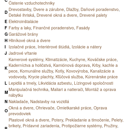
Čistenie vzduchotechniky
Drevostavby
,
Dvere a zárubne
,
Dlažby
,
Daňové poradenstvo
,
D
Detské ihriská
,
Drevené okná a dvere
,
Drevené palety
E
Elektroinštalácie
F
Farby a laky
,
Finančné poradenstvo
,
Fasády
G
Garážové brány
H
Hliníkové okná a dvere
I
Izolačné práce
,
Interiérové štúdiá
,
Izolácie a nátery
J
Jadrové vŕtanie
Kamerové systémy
,
Klimatizácie
,
Kuchyne
,
Kováčske práce
,
Kaderníctva a holičstvá
,
Kamiónová doprava
,
Krby, kachle a
K
pece
,
Komunálne služby
,
Kotly
,
Kovovýroba
,
Kanalizácie a
vodovody
,
Krycie plachty
,
Kľúčová služba
,
Kúrenárske práce
L
Lepidlá a tmely
,
Likvidácia azbestu
,
Lízingové spoločnosti
Manipulačná technika
,
Maliari a natierači
,
Montáž a oprava
M
nábytku
N
Nakladače
,
Nadstavby na vozidlá
Okná a dvere
,
Ohrievače
,
Omietkarské práce
,
Oprava
O
prevodoviek
Plastové okná a dvere
,
Potery
,
Prekladanie a tlmočenie
,
Pelety,
brikety
,
Prídavné zariadenia
,
Protipožiarne systémy
,
Pružiny
,
P