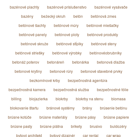
bazénové plachty
bazénové príslušenstvo
bazénové vysávače
bazény
bežecký okruh
betón
betónová zmes
betónové šachty
betónové múry
betónové miešačky
betónové panely
betónové ploty
betónové produkty
betónové skruže
betónové stĺpiky
betónové steny
betónové striešky
betónové výrobky
betónovéobrubníky
betonáž poterov
betonáreň
betonárka
betonová dlažba
betonové krytiny
betonové rúry
betonové stavebné prvky
bezkomínové krby
bezpečnostná agentúra
bezpečnostná kamera
bezpečnostná služba
bezpečnostné fólie
billing
biojazierka
biokrby
biokrby na stenu
biomasa
blokovanie štartu
bránové systémy
brány
brúsenie betónu
brúsne kotúče
brúsne materiály
brúsne pásy
brúsne papiere
brúsne pasty
brúsne plátna
brikety
brusivo
buldozéry
bytový architekt
bytový dizajnér
car rental
car wrap