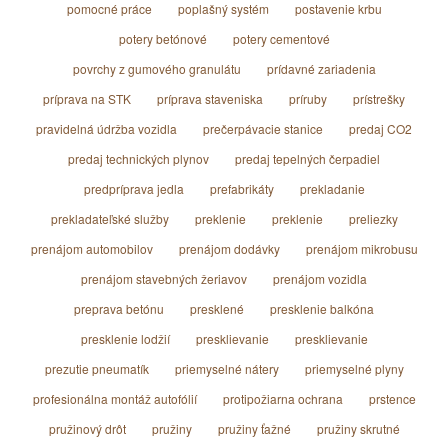
pomocné práce
poplašný systém
postavenie krbu
potery betónové
potery cementové
povrchy z gumového granulátu
prídavné zariadenia
príprava na STK
príprava staveniska
príruby
prístrešky
pravidelná údržba vozidla
prečerpávacie stanice
predaj CO2
predaj technických plynov
predaj tepelných čerpadiel
predpríprava jedla
prefabrikáty
prekladanie
prekladateľské služby
preklenie
preklenie
preliezky
prenájom automobilov
prenájom dodávky
prenájom mikrobusu
prenájom stavebných žeriavov
prenájom vozidla
preprava betónu
presklené
presklenie balkóna
presklenie lodžií
presklievanie
presklievanie
prezutie pneumatík
priemyselné nátery
priemyselné plyny
profesionálna montáž autofólií
protipožiarna ochrana
prstence
pružinový drôt
pružiny
pružiny ťažné
pružiny skrutné