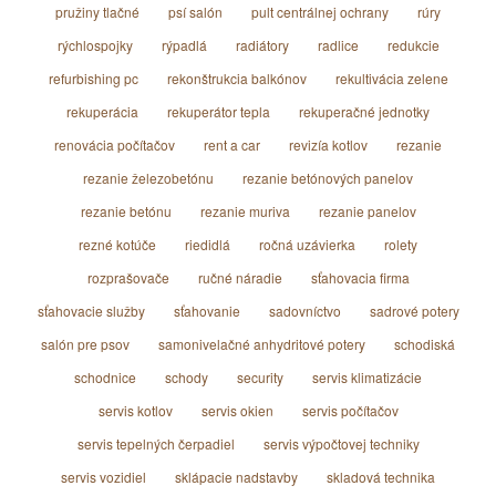
pružiny tlačné
psí salón
pult centrálnej ochrany
rúry
rýchlospojky
rýpadlá
radiátory
radlice
redukcie
refurbishing pc
rekonštrukcia balkónov
rekultivácia zelene
rekuperácia
rekuperátor tepla
rekuperačné jednotky
renovácia počítačov
rent a car
revizía kotlov
rezanie
rezanie železobetónu
rezanie betónových panelov
rezanie betónu
rezanie muriva
rezanie panelov
rezné kotúče
riedidlá
ročná uzávierka
rolety
rozprašovače
ručné náradie
sťahovacia firma
sťahovacie služby
sťahovanie
sadovníctvo
sadrové potery
salón pre psov
samonivelačné anhydritové potery
schodiská
schodnice
schody
security
servis klimatizácie
servis kotlov
servis okien
servis počítačov
servis tepelných čerpadiel
servis výpočtovej techniky
servis vozidiel
sklápacie nadstavby
skladová technika