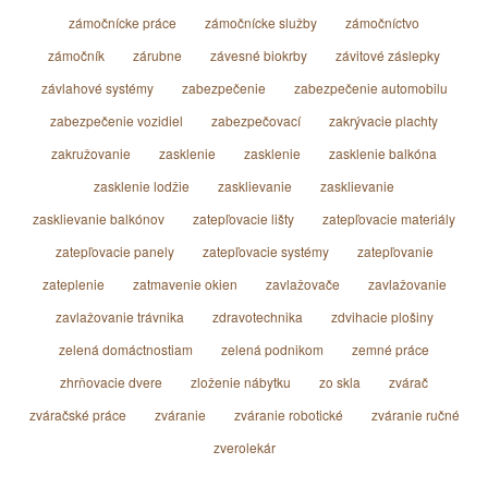
zámočnícke práce
zámočnícke služby
zámočníctvo
zámočník
zárubne
závesné biokrby
závitové záslepky
závlahové systémy
zabezpečenie
zabezpečenie automobilu
zabezpečenie vozidiel
zabezpečovací
zakrývacie plachty
zakružovanie
zasklenie
zasklenie
zasklenie balkóna
zasklenie lodžie
zasklievanie
zasklievanie
zasklievanie balkónov
zatepľovacie lišty
zatepľovacie materiály
zatepľovacie panely
zatepľovacie systémy
zatepľovanie
zateplenie
zatmavenie okien
zavlažovače
zavlažovanie
zavlažovanie trávnika
zdravotechnika
zdvihacie plošiny
zelená domáctnostiam
zelená podnikom
zemné práce
zhrňovacie dvere
zloženie nábytku
zo skla
zvárač
zváračské práce
zváranie
zváranie robotické
zváranie ručné
zverolekár