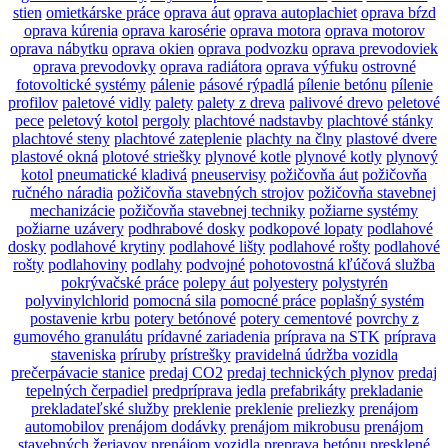
stien
omietkárske práce
oprava áut
oprava autoplachiet
oprava bŕzd
oprava kúrenia
oprava karosérie
oprava motora
oprava motorov
oprava nábytku
oprava okien
oprava podvozku
oprava prevodoviek
oprava prevodovky
oprava radiátora
oprava výfuku
ostrovné
fotovoltické systémy
pálenie
pásové rýpadlá
pílenie betónu
pílenie
profilov
paletové vidly
palety
palety z dreva
palivové drevo
peletové
pece
peletový kotol
pergoly
plachtové nadstavby
plachtové stánky
plachtové steny
plachtové zateplenie
plachty na člny
plastové dvere
plastové okná
plotové striešky
plynové kotle
plynové kotly
plynový
kotol
pneumatické kladivá
pneuservisy
požičovňa áut
požičovňa
ručného náradia
požičovňa stavebných strojov
požičovňa stavebnej
mechanizácie
požičovňa stavebnej techniky
požiarne systémy
požiarne uzávery
podhrabové dosky
podkopové lopaty
podlahové
dosky
podlahové krytiny
podlahové lišty
podlahové rošty
podlahové
rošty
podlahoviny
podlahy
podvojné
pohotovostná kľúčová služba
pokrývačské práce
polepy áut
polyestery
polystyrén
polyvinylchlorid
pomocná sila
pomocné práce
poplašný systém
postavenie krbu
potery betónové
potery cementové
povrchy z
gumového granulátu
prídavné zariadenia
príprava na STK
príprava
staveniska
príruby
prístrešky
pravidelná údržba vozidla
prečerpávacie stanice
predaj CO2
predaj technických plynov
predaj
tepelných čerpadiel
predpríprava jedla
prefabrikáty
prekladanie
prekladateľské služby
preklenie
preklenie
preliezky
prenájom
automobilov
prenájom dodávky
prenájom mikrobusu
prenájom
stavebných žeriavov
prenájom vozidla
preprava betónu
presklené