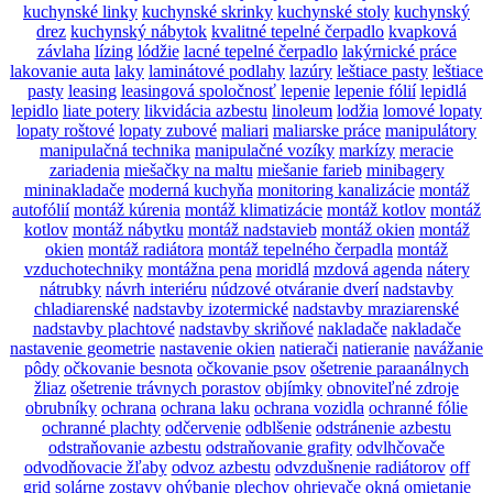
kuchynské linky
kuchynské skrinky
kuchynské stoly
kuchynský
drez
kuchynský nábytok
kvalitné tepelné čerpadlo
kvapková
závlaha
lízing
lódžie
lacné tepelné čerpadlo
lakýrnické práce
lakovanie auta
laky
laminátové podlahy
lazúry
leštiace pasty
leštiace
pasty
leasing
leasingová spoločnosť
lepenie
lepenie fólií
lepidlá
lepidlo
liate potery
likvidácia azbestu
linoleum
lodžia
lomové lopaty
lopaty roštové
lopaty zubové
maliari
maliarske práce
manipulátory
manipulačná technika
manipulačné vozíky
markízy
meracie
zariadenia
miešačky na maltu
miešanie farieb
minibagery
mininakladače
moderná kuchyňa
monitoring kanalizácie
montáž
autofólií
montáž kúrenia
montáž klimatizácie
montáž kotlov
montáž
kotlov
montáž nábytku
montáž nadstavieb
montáž okien
montáž
okien
montáž radiátora
montáž tepelného čerpadla
montáž
vzduchotechniky
montážna pena
moridlá
mzdová agenda
nátery
nátrubky
návrh interiéru
núdzové otváranie dverí
nadstavby
chladiarenské
nadstavby izotermické
nadstavby mraziarenské
nadstavby plachtové
nadstavby skriňové
nakladače
nakladače
nastavenie geometrie
nastavenie okien
natierači
natieranie
navážanie
pôdy
očkovanie besnota
očkovanie psov
ošetrenie paraanálnych
žliaz
ošetrenie trávnych porastov
objímky
obnoviteľné zdroje
obrubníky
ochrana
ochrana laku
ochrana vozidla
ochranné fólie
ochranné plachty
odčervenie
odblšenie
odstránenie azbestu
odstraňovanie azbestu
odstraňovanie grafity
odvlhčovače
odvodňovacie žľaby
odvoz azbestu
odvzdušnenie radiátorov
off
grid solárne zostavy
ohýbanie plechov
ohrievače
okná
omietanie