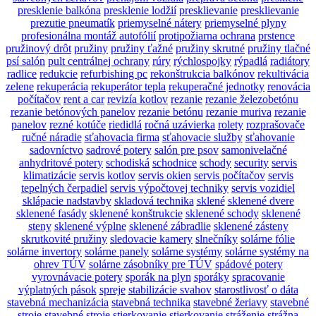
presklenie balkóna
presklenie lodžií
presklievanie
presklievanie
prezutie pneumatík
priemyselné nátery
priemyselné plyny
profesionálna montáž autofólií
protipožiarna ochrana
prstence
pružinový drôt
pružiny
pružiny ťažné
pružiny skrutné
pružiny tlačné
psí salón
pult centrálnej ochrany
rúry
rýchlospojky
rýpadlá
radiátory
radlice
redukcie
refurbishing pc
rekonštrukcia balkónov
rekultivácia
zelene
rekuperácia
rekuperátor tepla
rekuperačné jednotky
renovácia
počítačov
rent a car
revizía kotlov
rezanie
rezanie železobetónu
rezanie betónových panelov
rezanie betónu
rezanie muriva
rezanie
panelov
rezné kotúče
riedidlá
ročná uzávierka
rolety
rozprašovače
ručné náradie
sťahovacia firma
sťahovacie služby
sťahovanie
sadovníctvo
sadrové potery
salón pre psov
samonivelačné
anhydritové potery
schodiská
schodnice
schody
security
servis
klimatizácie
servis kotlov
servis okien
servis počítačov
servis
tepelných čerpadiel
servis výpočtovej techniky
servis vozidiel
sklápacie nadstavby
skladová technika
sklené
sklenené dvere
sklenené fasády
sklenené konštrukcie
sklenené schody
sklenené
steny
sklenené výplne
sklenené zábradlie
sklenené zásteny
skrutkovité pružiny
sledovacie kamery
slnečníky
solárne fólie
solárne invertory
solárne panely
solárne systémy
solárne systémy na
ohrev TÚV
solárne zásobníky pre TÚV
spádové potery
vyrovnávacie potery
sporák na plyn
sporáky
spracovanie
výplatných pások
spreje
stabilizácie svahov
starostlivosť o dáta
stavebná mechanizácia
stavebná technika
stavebné žeriavy
stavebné
stroje
stavebné stroje
stierkovanie
stierkovanie
stráženie
strážna