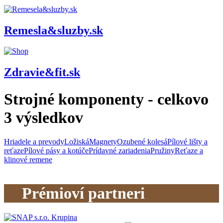
Remesla&sluzby.sk
Zdravie&fit.sk
Strojné komponenty
- celkovo
3
výsledkov
Hriadele a prevody
Ložiská
Magnety
Ozubené kolesá
Pílové lišty a
reťaze
Pílové pásy a kotúče
Prídavné zariadenia
Pružiny
Reťaze a
klinové remene
Prémioví partneri