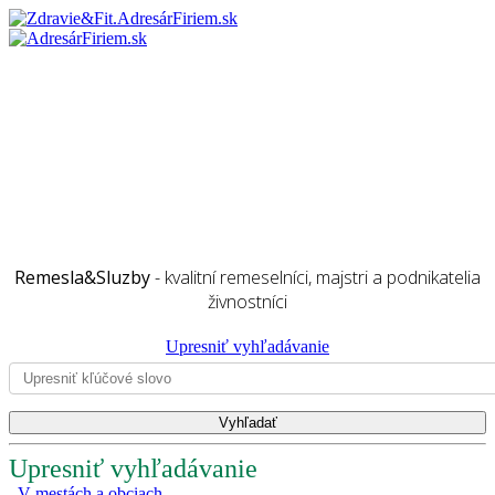
Remesla&Sluzby
- kvalitní remeselníci, majstri a podnikatelia
živnostníci
Upresniť vyhľadávanie
Upresniť vyhľadávanie
V mestách a obciach