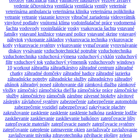
otvorov
vakcinácia
valce
valníkové nadstavby
vežové žeriavy
vedenie účtovníctva
ventilácia
ventilácia
ventily
veterinár
veterinárna ambulancia
veterinárna klinika
veterinárna poliklinika
vetranie
vetranie
viazanie krovov
vibračné zariadenia
videovrátnik
vinylové podlahy
vnútorná klíma
vodoinštalačné práce
vodomerná
šachta
vodovody
vooinštalácie
vosky
vsakovacia šachta
vstavané
šatníky
vstavané knižnice
vstavané police
vstavané skrine
vstavaný
nábytok
vykopanie základov
vykurovacia technika
vykurovacie
kotly
vykurovacie systémy
vykurovanie
vymaľovanie
vyrovnávanie
diskov
vysávanie
vzduchotechnické potrubie
vzduchotechnika
vzduchotechnika
vzduchová výmena
vzduchový cyklón
vzduchový
filtr
vzduchový tok
vzduchový výmenník
vzduchovody
windows
10
workout
zábradlia
záhradkárstvo
záhradné centrum
záhradné
chatky
záhradné domčeky
záhradné hadice
záhradné jazierka
záhradnícke potreby
záhradnícke služby
záhradníctvo
záhradný
altánok
záhradný posed
zálohovanie dát
zámková dlažba
zámkové
vložky
zámočníci
zámočnícka dieľňa
zámočnícke práce
zámočnícke
služby
zámočníctvo
zámočník
zárubne
závesné biokrby
závitové
záslepky
závlahové systémy
zabezpečenie
zabezpečenie automobilu
zabezpečenie vozidiel
zabezpečovací
zakrývacie plachty
zakružovanie
zasklenie
zasklenie
zasklenie balkóna
zasklenie lodžie
zasklievanie
zasklievanie
zasklievanie balkónov
zatepľovacie lišty
zatepľovacie materiály
zatepľovacie panely
zatepľovacie systémy
zatepľovanie
zateplenie
zatmavenie okien
zavlažovače
zavlažovanie
zavlažovanie trávnika
zdravotechnika
zdvihacie plošiny
zelená