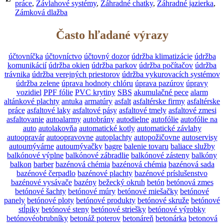
práce
,
Závlahové systémy
,
Záhradné chatky
,
Záhradné jazierka
,
Zámková dlažba
Často hľadané výrazy
účtovníčka
účtovníctvo
účtovný dozor
údržba klimatizácie
údržba
komunikácií
údržba okien
údržba parkov
údržba počítačov
údržba
trávnika
údržba verejných priestorov
údržba vykurovacích systémov
údržba zelene
úprava hodnoty chlóru
úprava pazúrov
úpravy
vozidiel
PPF fólie
PVC krytiny
SBS
akumulačné pece
alarm
altánkové plachty
antuka
armatúry
asfalt
asfaltérske firmy
asfaltérske
práce
asfaltové laky
asfaltové pásy
asfaltové tmely
asfaltové zmesi
asfaltovanie
autoalarmy
autobrány
autodielne
autofólie
autofólie na
auto
autolakovňa
automatické kotly
automatické závlahy
autoopravár
autoopravovne
autoplachty
autopožičovne
autoservisy
autoumývárne
autoumývačky
bagre
balenie tovaru
baliace služby
balkónové výplne
balkónové zábradlie
balkónové zásteny
balkóny
balkon
barber
bazénová chémia
bazénová chémia
bazénová sada
bazénové čerpadlo
bazénové plachty
bazénové príslušenstvo
bazénové vysávače
bazény
bežecký okruh
betón
betónová zmes
betónové šachty
betónové múry
betónové miešačky
betónové
panely
betónové ploty
betónové produkty
betónové skruže
betónové
stĺpiky
betónové steny
betónové striešky
betónové výrobky
betónovéobrubníky
betonáž poterov
betonáreň
betonárka
betonová