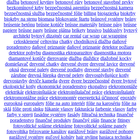
dlažba
betonové krytiny
betonové rúry
betonové stavebné prvky
bezkomínové krby
bezpečnostná agentúra
bezpečnostná kamera
bezpečnostná služba
bezpečnostné fólie
billing
biojazierka
biokrby
biokrby na stenu
biomasa
blokovanie štartu
bránové systémy
brány
brúsenie betónu
brúsne kotúče
brúsne materiály
brúsne pásy
brúsne
papiere
brúsne pasty
brúsne plátna
brikety
brusivo
buldozéry
bytový
architekt
bytový dizajnér
car rental
car wrap
car wrapping
celosklenené
celtovina
chatky
chodníková dlažba
daňové
poradenstvo
daňové priznanie
daňové priznanie
detektor požiaru
detektor pohybu
diagnostika ektoparazitov
diagnostika motora
diamantové kotúče
dierovanie
dlažba
dlaždice
dlažobné kocky
domiešavač
drevené chatky
drevené dvere
drevené lavice
drevené
okná
drevené palety
drevené podlahy
drevené stavby
drevené
zárubne
drevná štiepka
drevné pelety
drevosplyňujúce kotly
drevostavby
drviče kameňa
dvere
dvere bezpečnostné
dvere bytové
ekologické kotly
ekonomické poradenstvo
ekopalivo
elekromontáže
elektrikár
elektroinštalácie
elektroinštalačné práce
elektroinštalatér
elektromontážne práce
elektromontér
energetická účinnosť
epoxidy
eurookná
europalety
fólie na auto interiér
fólie na karosériu
fólie na
sklá
fólie proti slnku
fúkanie vlasov
fakturácia
farbenie vlasov
farby
farby v spreji
fasádne systémy
fasády
filtračná technika
finančné
poradenstvo
finančné produkty
finančný plán
financie
fitingy
fotovoltické solárne elektrárne
fotovoltické solárne panely
fotovoltika
frézovanie kanálov
garážové brány
garážové pohony
garážové systémy
guľové kohúty
hair styling
hasiaca technika