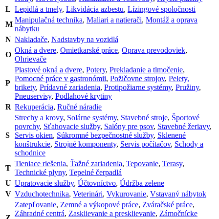
L
Lepidlá a tmely
,
Likvidácia azbestu
,
Lízingové spoločnosti
Manipulačná technika
,
Maliari a natierači
,
Montáž a oprava
M
nábytku
N
Nakladače
,
Nadstavby na vozidlá
Okná a dvere
,
Omietkarské práce
,
Oprava prevodoviek
,
O
Ohrievače
Plastové okná a dvere
,
Potery
,
Prekladanie a tlmočenie
,
Pomocné práce v gastronómii
,
Požičovne strojov
,
Pelety,
P
brikety
,
Prídavné zariadenia
,
Protipožiarne systémy
,
Pružiny
,
Pneuservisy
,
Podlahové krytiny
R
Rekuperácia
,
Ručné náradie
Strechy a krovy
,
Solárne systémy
,
Stavebné stroje
,
Športové
povrchy
,
Sťahovacie služby
,
Salóny pre psov
,
Stavebné žeriavy
,
S
Servis okien
,
Súkromné bezpečnostné služby
,
Sklenené
konštrukcie
,
Strojné komponenty
,
Servis počítačov
,
Schody a
schodnice
Tieniace riešenia
,
Ťažné zariadenia
,
Tepovanie
,
Terasy
,
T
Technické plyny
,
Tepelné čerpadlá
U
Upratovacie služby
,
Účtovníctvo
,
Údržba zelene
V
Vzduchotechnika
,
Veterinári
,
Vykurovanie
,
Vstavaný nábytok
Zatepľovanie
,
Zemné a výkopové práce
,
Zváračské práce
,
Záhradné centrá
,
Zasklievanie a presklievanie
,
Zámočnícke
Z