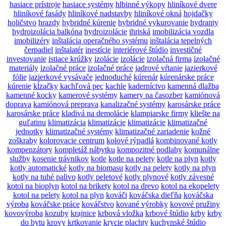
hasiace prístroje
hasiace systémy
hlbinné výkopy
hliníkové dvere
hliníkové fasády
hliníkové nadstavby
hliníkové okná
hojdačky
holičstvo
hrazdy
hybridné kúrenie
hybridné vykurovanie
hydranty
hydroizolácia balkóna
hydroizolácie
ihriská
imobilizácia vozdla
imobilizéry
inštalácia operačného systému
inštalácia tepelných
čerpadiel
inštalatér
inestície
interiérové štúdio
investičné
investovanie
istiace krúžky
izolácie
izolácie
izolačná firma
izolačné
materiály
izolačné práce
izolačné práce
jadrové vŕtanie
jazierkové
fólie
jazierkové vysávače
jednoduché
kúrenár
kúrenárske práce
kúrenie
kĺzačky
kachľová pec
kachle
kaderníctvo
kamenná dlažba
kamenné kocky
kamerové systémy
kamery na časozber
kamiónová
doprava
kamiónová preprava
kanalizačné systémy
karosárske práce
karosárske práce
kladivá na demolácie
klampiarske firmy
kliešte na
guľatinu
klimatizácia
klimatizácie
klimatizácie
klimatizačné
jednotky
klimatizačné systémy
klimatizačné zariadenie
kožné
zoškraby
kolorovacie centrum
kolové rýpadlá
kombinované kotly
kompenzátory
kompletáž nábytku
kompozitné podlahy
komunálne
služby
kosenie trávnikov
kotle
kotle na pelety
kotle na plyn
kotly
kotly automatické
kotly na biomasu
kotly na pelety
kotly na plyn
kotly na tuhé palivo
kotly peletové
kotly plynové
kotly závesné
kotol na bioplyn
kotol na brikety
kotol na drevo
kotol na ekopelety
kotol na pelety
kotol na plyn
kováči
kováčska dieľňa
kováčska
výroba
kováčske práce
kováčstvo
kované výrobky
kovové pružiny
kovovýroba
kozuby
krajnice
krbová vložka
krbové štúdio
krby
krby
do bytu
krovy
krtkovanie
krycie plachty
kuchynské štúdio