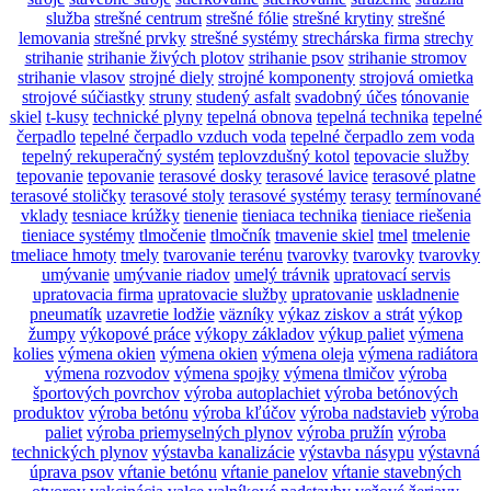
služba
strešné centrum
strešné fólie
strešné krytiny
strešné
lemovania
strešné prvky
strešné systémy
strechárska firma
strechy
strihanie
strihanie živých plotov
strihanie psov
strihanie stromov
strihanie vlasov
strojné diely
strojné komponenty
strojová omietka
strojové súčiastky
struny
studený asfalt
svadobný účes
tónovanie
skiel
t-kusy
technické plyny
tepelná obnova
tepelná technika
tepelné
čerpadlo
tepelné čerpadlo vzduch voda
tepelné čerpadlo zem voda
tepelný rekuperačný systém
teplovzdušný kotol
tepovacie služby
tepovanie
tepovanie
terasové dosky
terasové lavice
terasové platne
terasové stoličky
terasové stoly
terasové systémy
terasy
termínované
vklady
tesniace krúžky
tienenie
tieniaca technika
tieniace riešenia
tieniace systémy
tlmočenie
tlmočník
tmavenie skiel
tmel
tmelenie
tmeliace hmoty
tmely
tvarovanie terénu
tvarovky
tvarovky
tvarovky
umývanie
umývanie riadov
umelý trávnik
upratovací servis
upratovacia firma
upratovacie služby
upratovanie
uskladnenie
pneumatík
uzavretie lodžie
väzníky
výkaz ziskov a strát
výkop
žumpy
výkopové práce
výkopy základov
výkup paliet
výmena
kolies
výmena okien
výmena okien
výmena oleja
výmena radiátora
výmena rozvodov
výmena spojky
výmena tlmičov
výroba
športových povrchov
výroba autoplachiet
výroba betónových
produktov
výroba betónu
výroba kľúčov
výroba nadstavieb
výroba
paliet
výroba priemyselných plynov
výroba pružín
výroba
technických plynov
výstavba kanalizácie
výstavba násypu
výstavná
úprava psov
vŕtanie betónu
vŕtanie panelov
vŕtanie stavebných