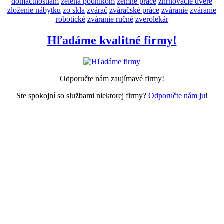
domáctnostiam
zelená podnikom
zemné práce
zhrňovacie dvere
zloženie nábytku
zo skla
zvárač
zváračské práce
zváranie
zváranie
robotické
zváranie ručné
zverolekár
Hľadáme kvalitné firmy!
Odporučte nám zaujímavé firmy!
Ste spokojní so službami niektorej firmy?
Odporučte nám ju
!