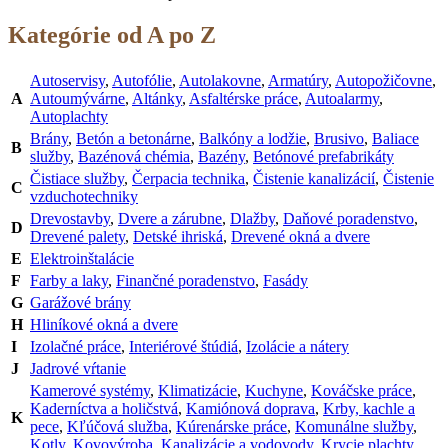
Kategórie od A po Z
Autoservisy
,
Autofólie
,
Autolakovne
,
Armatúry
,
Autopožičovne
,
A
Autoumývárne
,
Altánky
,
Asfaltérske práce
,
Autoalarmy
,
Autoplachty
Brány
,
Betón a betonárne
,
Balkóny a lodžie
,
Brusivo
,
Baliace
B
služby
,
Bazénová chémia
,
Bazény
,
Betónové prefabrikáty
Čistiace služby
,
Čerpacia technika
,
Čistenie kanalizácií
,
Čistenie
C
vzduchotechniky
Drevostavby
,
Dvere a zárubne
,
Dlažby
,
Daňové poradenstvo
,
D
Drevené palety
,
Detské ihriská
,
Drevené okná a dvere
E
Elektroinštalácie
F
Farby a laky
,
Finančné poradenstvo
,
Fasády
G
Garážové brány
H
Hliníkové okná a dvere
I
Izolačné práce
,
Interiérové štúdiá
,
Izolácie a nátery
J
Jadrové vŕtanie
Kamerové systémy
,
Klimatizácie
,
Kuchyne
,
Kováčske práce
,
Kaderníctva a holičstvá
,
Kamiónová doprava
,
Krby, kachle a
K
pece
,
Kľúčová služba
,
Kúrenárske práce
,
Komunálne služby
,
Kotly
,
Kovovýroba
,
Kanalizácie a vodovody
,
Krycie plachty