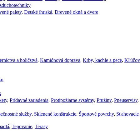
vzduchotechniky
vené palety
,
Detské ihriská
,
Drevené okná a dvere
rníctva a holičstvá
,
Kamiónová doprava
,
Krby, kachle a pece
,
Kľúčov
ku
k
kety
,
Prídavné zariadenia
,
Protipožiarne systémy
,
Pružiny
,
Pneuservisy
,
ečnostné služby
,
Sklenené konštrukcie
,
Športové povrchy
,
Sťahovacie 
padlá
,
Tepovanie
,
Terasy