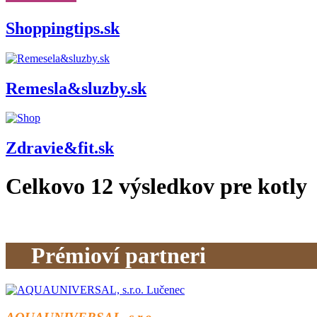
Shoppingtips.sk
Remesla&sluzby.sk
Zdravie&fit.sk
Celkovo
12
výsledkov pre
kotly
Prémioví partneri