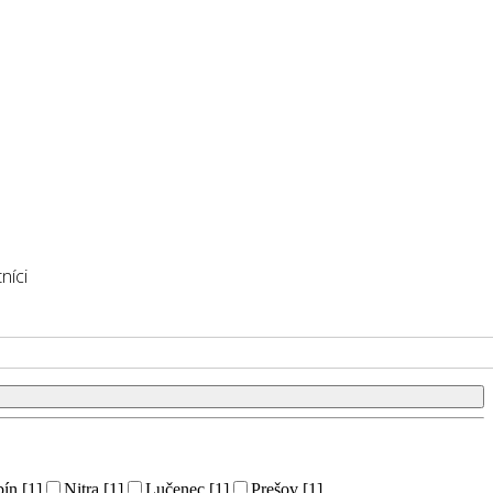
níci
ín [1]
Nitra [1]
Lučenec [1]
Prešov [1]