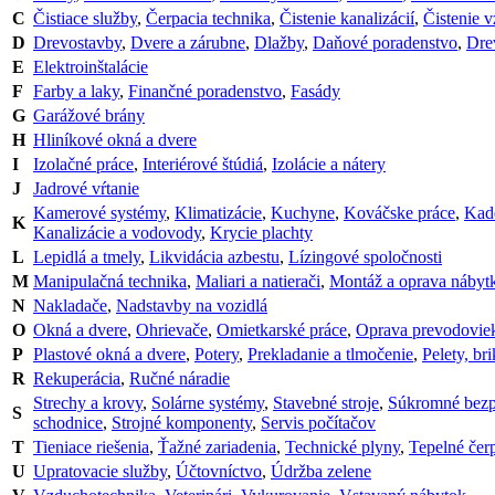
C
Čistiace služby
,
Čerpacia technika
,
Čistenie kanalizácií
,
Čistenie 
D
Drevostavby
,
Dvere a zárubne
,
Dlažby
,
Daňové poradenstvo
,
Dre
E
Elektroinštalácie
F
Farby a laky
,
Finančné poradenstvo
,
Fasády
G
Garážové brány
H
Hliníkové okná a dvere
I
Izolačné práce
,
Interiérové štúdiá
,
Izolácie a nátery
J
Jadrové vŕtanie
Kamerové systémy
,
Klimatizácie
,
Kuchyne
,
Kováčske práce
,
Kade
K
Kanalizácie a vodovody
,
Krycie plachty
L
Lepidlá a tmely
,
Likvidácia azbestu
,
Lízingové spoločnosti
M
Manipulačná technika
,
Maliari a natierači
,
Montáž a oprava nábyt
N
Nakladače
,
Nadstavby na vozidlá
O
Okná a dvere
,
Ohrievače
,
Omietkarské práce
,
Oprava prevodovie
P
Plastové okná a dvere
,
Potery
,
Prekladanie a tlmočenie
,
Pelety, bri
R
Rekuperácia
,
Ručné náradie
Strechy a krovy
,
Solárne systémy
,
Stavebné stroje
,
Súkromné bezp
S
schodnice
,
Strojné komponenty
,
Servis počítačov
T
Tieniace riešenia
,
Ťažné zariadenia
,
Technické plyny
,
Tepelné čer
U
Upratovacie služby
,
Účtovníctvo
,
Údržba zelene