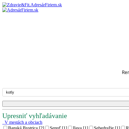
Re
Upresniť vyhľadávanie
V mestách a obciach
Banská Bystrica [2]
Sereď [1]
Ilava [1]
Sebedražie [1]
R