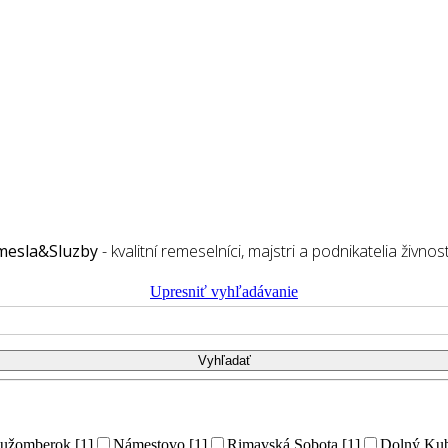
mesla&Sluzby
- kvalitní remeselníci, majstri a podnikatelia živnost
Upresniť vyhľadávanie
užomberok [1]
Námestovo [1]
Rimavská Sobota [1]
Dolný Kub