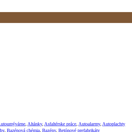
utoumývárne
,
Altánky
,
Asfaltérske práce
,
Autoalarmy
,
Autoplachty
žby
,
Bazénová chémia
,
Bazény
,
Betónové prefabrikáty