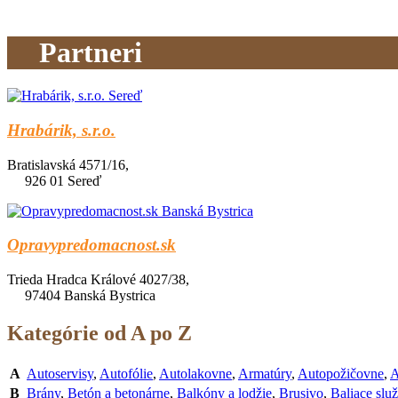
Partneri
Hrabárik, s.r.o.
Bratislavská 4571/16,
926 01 Sereď
Opravypredomacnost.sk
Trieda Hradca Králové 4027/38,
97404 Banská Bystrica
Kategórie od A po Z
A
Autoservisy
,
Autofólie
,
Autolakovne
,
Armatúry
,
Autopožičovne
,
A
B
Brány
,
Betón a betonárne
,
Balkóny a lodžie
,
Brusivo
,
Baliace slu