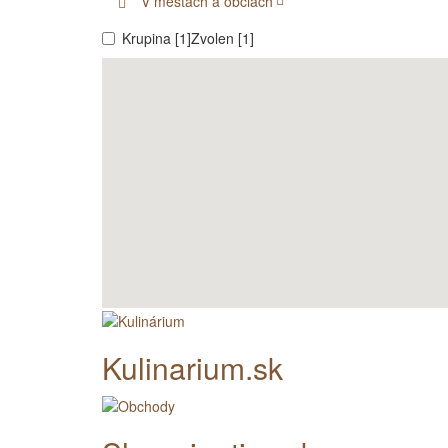
V mestách a obciach
Krupina [1]
Zvolen [1]
Kulinarium.sk