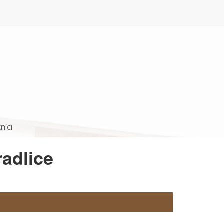
níci
radlice