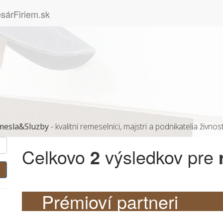
mesla&Sluzby
- kvalitní remeselníci, majstri a podnikatelia živnost
Celkovo
2
výsledkov pre
Prémioví partneri