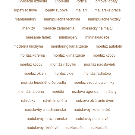
likvidácia azbestu
linoleum
lodžia
lomové lopaty
lopaty roštové
lopaty zubové
maliari
maliarske práce
manipulátory
manipulačná technika
manipulačné vozíky
markízy
meracie zariadenia
miešačky na maltu
miešanie farieb
minibagery
mininakladače
moderná kuchyňa
monitoring kanalizácie
montáž autofólií
montáž kúrenia
montáž klimatizácie
montáž kotlov
montáž kotlov
montáž nábytku
montáž nadstavieb
montáž okien
montáž okien
montáž radiátora
montáž tepelného čerpadla
montáž vzduchotechniky
montážna pena
moridlá
mzdová agenda
nátery
nátrubky
návrh interiéru
núdzové otváranie dverí
nadstavby chladiarenské
nadstavby izotermické
nadstavby mraziarenské
nadstavby plachtové
nadstavby skriňové
nakladače
nakladače