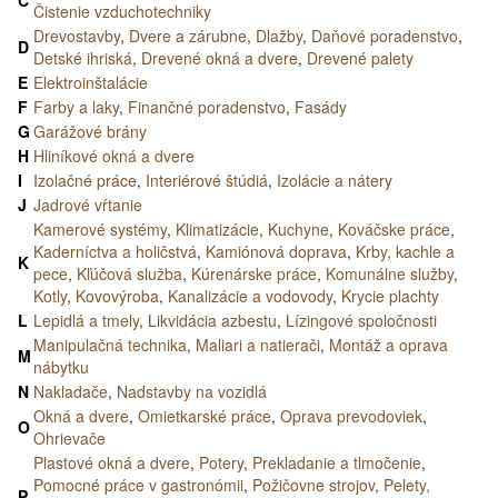
Čistenie vzduchotechniky
Drevostavby
,
Dvere a zárubne
,
Dlažby
,
Daňové poradenstvo
,
D
Detské ihriská
,
Drevené okná a dvere
,
Drevené palety
E
Elektroinštalácie
F
Farby a laky
,
Finančné poradenstvo
,
Fasády
G
Garážové brány
H
Hliníkové okná a dvere
I
Izolačné práce
,
Interiérové štúdiá
,
Izolácie a nátery
J
Jadrové vŕtanie
Kamerové systémy
,
Klimatizácie
,
Kuchyne
,
Kováčske práce
,
Kaderníctva a holičstvá
,
Kamiónová doprava
,
Krby, kachle a
K
pece
,
Kľúčová služba
,
Kúrenárske práce
,
Komunálne služby
,
Kotly
,
Kovovýroba
,
Kanalizácie a vodovody
,
Krycie plachty
L
Lepidlá a tmely
,
Likvidácia azbestu
,
Lízingové spoločnosti
Manipulačná technika
,
Maliari a natierači
,
Montáž a oprava
M
nábytku
N
Nakladače
,
Nadstavby na vozidlá
Okná a dvere
,
Omietkarské práce
,
Oprava prevodoviek
,
O
Ohrievače
Plastové okná a dvere
,
Potery
,
Prekladanie a tlmočenie
,
Pomocné práce v gastronómii
,
Požičovne strojov
,
Pelety,
P