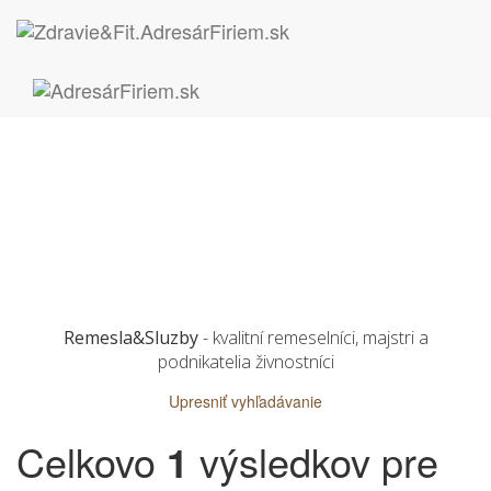
Remesla&Sluzby
- kvalitní remeselníci, majstri a
podnikatelia živnostníci
Upresniť vyhľadávanie
Celkovo
1
výsledkov pre