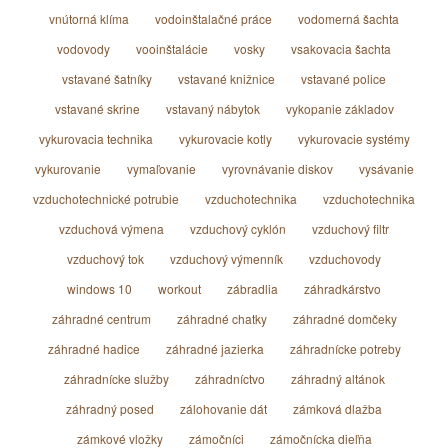
vnútorná klíma
vodoinštalačné práce
vodomerná šachta
vodovody
vooinštalácie
vosky
vsakovacia šachta
vstavané šatníky
vstavané knižnice
vstavané police
vstavané skrine
vstavaný nábytok
vykopanie základov
vykurovacia technika
vykurovacie kotly
vykurovacie systémy
vykurovanie
vymaľovanie
vyrovnávanie diskov
vysávanie
vzduchotechnické potrubie
vzduchotechnika
vzduchotechnika
vzduchová výmena
vzduchový cyklón
vzduchový filtr
vzduchový tok
vzduchový výmenník
vzduchovody
windows 10
workout
zábradlia
záhradkárstvo
záhradné centrum
záhradné chatky
záhradné domčeky
záhradné hadice
záhradné jazierka
záhradnícke potreby
záhradnícke služby
záhradníctvo
záhradný altánok
záhradný posed
zálohovanie dát
zámková dlažba
zámkové vložky
zámočníci
zámočnícka dieľňa