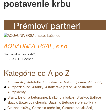
postavenie krbu
Prémioví partneri
AQUAUNIVERSAL, s.r.o.
Gemerská cesta 4/7,
984 01 Lučenec
Kategórie od A po Z
Autoservisy
,
Autofólie
,
Autolakovne
,
Autoumývárne
,
Armatúry
,
A
Autopožičovne
,
Altánky
,
Asfaltérske práce
,
Autoalarmy
,
Autoplachty
Brány
,
Betón a betonárne
,
Balkóny a lodžie
,
Brusivo
,
Baliace
B
služby
,
Bazénová chémia
,
Bazény
,
Betónové prefabrikáty
Čistiace služby
,
Čerpacia technika
,
Čistenie kanalizácií
,
C