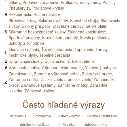
brikety
,
Prídavné zariadenia
,
Protipožiarne systémy
,
Pružiny
,
Pneuservisy
,
Podlahové krytiny
R
Rekuperácia
,
Ručné náradie
Strechy a krovy
,
Solárne systémy
,
Stavebné stroje
,
Sťahovacie
služby
,
Salóny pre psov
,
Stavebné žeriavy
,
Servis okien
,
S
Súkromné bezpečnostné služby
,
Sklenené konštrukcie
,
Športové povrchy
,
Strojné komponenty
,
Servis počítačov
,
Schody a schodnice
Tieniace riešenia
,
Ťažné zariadenia
,
Tepovanie
,
Terasy
,
T
Technické plyny
,
Tepelné čerpadlá
U
Upratovacie služby
,
Účtovníctvo
,
Údržba zelene
V
Vzduchotechnika
,
Veterinári
,
Vykurovanie
,
Vstavaný nábytok
Zatepľovanie
,
Zemné a výkopové práce
,
Zváračské práce
,
Záhradné centrá
,
Zasklievanie a presklievanie
,
Zámočnícke
Z
práce
,
Závlahové systémy
,
Záhradné chatky
,
Záhradné
jazierka
,
Zámková dlažba
Často hľadané výrazy
účtovníčka
účtovníctvo
účtovný dozor
údržba klimatizácie
údržba komunikácií
údržba okien
údržba parkov