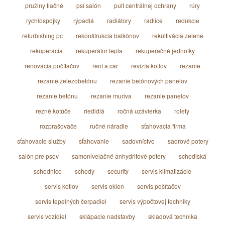
pružiny tlačné
psí salón
pult centrálnej ochrany
rúry
rýchlospojky
rýpadlá
radiátory
radlice
redukcie
refurbishing pc
rekonštrukcia balkónov
rekultivácia zelene
rekuperácia
rekuperátor tepla
rekuperačné jednotky
renovácia počítačov
rent a car
revizía kotlov
rezanie
rezanie železobetónu
rezanie betónových panelov
rezanie betónu
rezanie muriva
rezanie panelov
rezné kotúče
riedidlá
ročná uzávierka
rolety
rozprašovače
ručné náradie
sťahovacia firma
sťahovacie služby
sťahovanie
sadovníctvo
sadrové potery
salón pre psov
samonivelačné anhydritové potery
schodiská
schodnice
schody
security
servis klimatizácie
servis kotlov
servis okien
servis počítačov
servis tepelných čerpadiel
servis výpočtovej techniky
servis vozidiel
sklápacie nadstavby
skladová technika