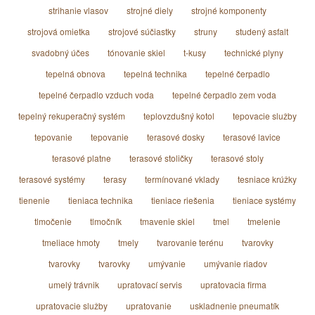
strihanie vlasov
strojné diely
strojné komponenty
strojová omietka
strojové súčiastky
struny
studený asfalt
svadobný účes
tónovanie skiel
t-kusy
technické plyny
tepelná obnova
tepelná technika
tepelné čerpadlo
tepelné čerpadlo vzduch voda
tepelné čerpadlo zem voda
tepelný rekuperačný systém
teplovzdušný kotol
tepovacie služby
tepovanie
tepovanie
terasové dosky
terasové lavice
terasové platne
terasové stoličky
terasové stoly
terasové systémy
terasy
termínované vklady
tesniace krúžky
tienenie
tieniaca technika
tieniace riešenia
tieniace systémy
tlmočenie
tlmočník
tmavenie skiel
tmel
tmelenie
tmeliace hmoty
tmely
tvarovanie terénu
tvarovky
tvarovky
tvarovky
umývanie
umývanie riadov
umelý trávnik
upratovací servis
upratovacia firma
upratovacie služby
upratovanie
uskladnenie pneumatík