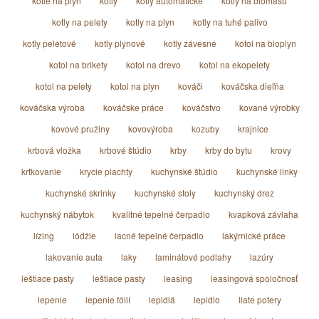
kotle na plyn
kotly
kotly automatické
kotly na biomasu
kotly na pelety
kotly na plyn
kotly na tuhé palivo
kotly peletové
kotly plynové
kotly závesné
kotol na bioplyn
kotol na brikety
kotol na drevo
kotol na ekopelety
kotol na pelety
kotol na plyn
kováči
kováčska dieľňa
kováčska výroba
kováčske práce
kováčstvo
kované výrobky
kovové pružiny
kovovýroba
kozuby
krajnice
krbová vložka
krbové štúdio
krby
krby do bytu
krovy
krtkovanie
krycie plachty
kuchynské štúdio
kuchynské linky
kuchynské skrinky
kuchynské stoly
kuchynský drez
kuchynský nábytok
kvalitné tepelné čerpadlo
kvapková závlaha
lízing
lódžie
lacné tepelné čerpadlo
lakýrnické práce
lakovanie auta
laky
laminátové podlahy
lazúry
leštiace pasty
leštiace pasty
leasing
leasingová spoločnosť
lepenie
lepenie fólií
lepidlá
lepidlo
liate potery