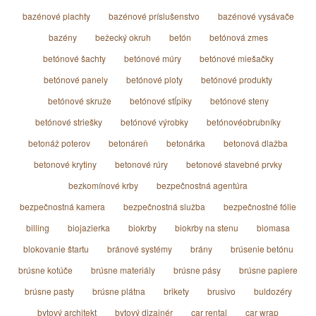
bazénové plachty
bazénové príslušenstvo
bazénové vysávače
bazény
bežecký okruh
betón
betónová zmes
betónové šachty
betónové múry
betónové miešačky
betónové panely
betónové ploty
betónové produkty
betónové skruže
betónové stĺpiky
betónové steny
betónové striešky
betónové výrobky
betónovéobrubníky
betonáž poterov
betonáreň
betonárka
betonová dlažba
betonové krytiny
betonové rúry
betonové stavebné prvky
bezkomínové krby
bezpečnostná agentúra
bezpečnostná kamera
bezpečnostná služba
bezpečnostné fólie
billing
biojazierka
biokrby
biokrby na stenu
biomasa
blokovanie štartu
bránové systémy
brány
brúsenie betónu
brúsne kotúče
brúsne materiály
brúsne pásy
brúsne papiere
brúsne pasty
brúsne plátna
brikety
brusivo
buldozéry
bytový architekt
bytový dizajnér
car rental
car wrap