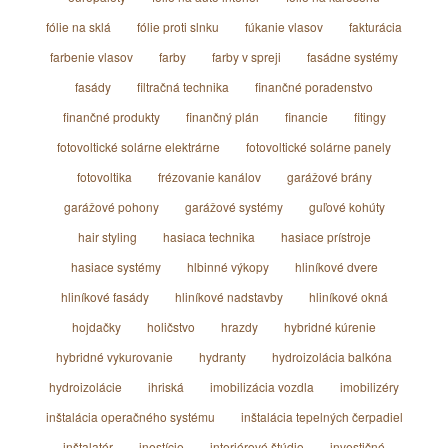
fólie na sklá
fólie proti slnku
fúkanie vlasov
fakturácia
farbenie vlasov
farby
farby v spreji
fasádne systémy
fasády
filtračná technika
finančné poradenstvo
finančné produkty
finančný plán
financie
fitingy
fotovoltické solárne elektrárne
fotovoltické solárne panely
fotovoltika
frézovanie kanálov
garážové brány
garážové pohony
garážové systémy
guľové kohúty
hair styling
hasiaca technika
hasiace prístroje
hasiace systémy
hlbinné výkopy
hliníkové dvere
hliníkové fasády
hliníkové nadstavby
hliníkové okná
hojdačky
holičstvo
hrazdy
hybridné kúrenie
hybridné vykurovanie
hydranty
hydroizolácia balkóna
hydroizolácie
ihriská
imobilizácia vozdla
imobilizéry
inštalácia operačného systému
inštalácia tepelných čerpadiel
inštalatér
inestície
interiérové štúdio
investičné