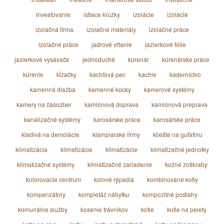
investovanie
istiace krúžky
izolácie
izolácie
izolačná firma
izolačné materiály
izolačné práce
izolačné práce
jadrové vŕtanie
jazierkové fólie
jazierkové vysávače
jednoduché
kúrenár
kúrenárske práce
kúrenie
kĺzačky
kachľová pec
kachle
kaderníctvo
kamenná dlažba
kamenné kocky
kamerové systémy
kamery na časozber
kamiónová doprava
kamiónová preprava
kanalizačné systémy
karosárske práce
karosárske práce
kladivá na demolácie
klampiarske firmy
kliešte na guľatinu
klimatizácia
klimatizácie
klimatizácie
klimatizačné jednotky
klimatizačné systémy
klimatizačné zariadenie
kožné zoškraby
kolorovacie centrum
kolové rýpadlá
kombinované kotly
kompenzátory
kompletáž nábytku
kompozitné podlahy
komunálne služby
kosenie trávnikov
kotle
kotle na pelety