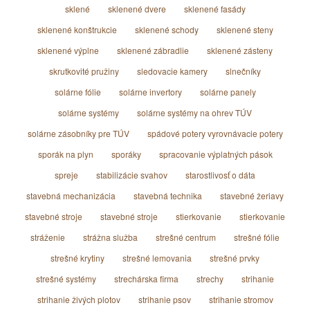
sklené
sklenené dvere
sklenené fasády
sklenené konštrukcie
sklenené schody
sklenené steny
sklenené výplne
sklenené zábradlie
sklenené zásteny
skrutkovité pružiny
sledovacie kamery
slnečníky
solárne fólie
solárne invertory
solárne panely
solárne systémy
solárne systémy na ohrev TÚV
solárne zásobníky pre TÚV
spádové potery vyrovnávacie potery
sporák na plyn
sporáky
spracovanie výplatných pások
spreje
stabilizácie svahov
starostlivosť o dáta
stavebná mechanizácia
stavebná technika
stavebné žeriavy
stavebné stroje
stavebné stroje
stierkovanie
stierkovanie
stráženie
strážna služba
strešné centrum
strešné fólie
strešné krytiny
strešné lemovania
strešné prvky
strešné systémy
strechárska firma
strechy
strihanie
strihanie živých plotov
strihanie psov
strihanie stromov