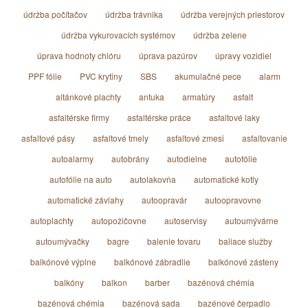
údržba počítačov
údržba trávnika
údržba verejných priestorov
údržba vykurovacích systémov
údržba zelene
úprava hodnoty chlóru
úprava pazúrov
úpravy vozidiel
PPF fólie
PVC krytiny
SBS
akumulačné pece
alarm
altánkové plachty
antuka
armatúry
asfalt
asfaltérske firmy
asfaltérske práce
asfaltové laky
asfaltové pásy
asfaltové tmely
asfaltové zmesi
asfaltovanie
autoalarmy
autobrány
autodielne
autofólie
autofólie na auto
autolakovňa
automatické kotly
automatické závlahy
autoopravár
autoopravovne
autoplachty
autopožičovne
autoservisy
autoumývárne
autoumývačky
bagre
balenie tovaru
baliace služby
balkónové výplne
balkónové zábradlie
balkónové zásteny
balkóny
balkon
barber
bazénová chémia
bazénová chémia
bazénová sada
bazénové čerpadlo