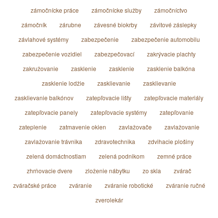
zámočnícke práce
zámočnícke služby
zámočníctvo
zámočník
zárubne
závesné biokrby
závitové záslepky
závlahové systémy
zabezpečenie
zabezpečenie automobilu
zabezpečenie vozidiel
zabezpečovací
zakrývacie plachty
zakružovanie
zasklenie
zasklenie
zasklenie balkóna
zasklenie lodžie
zasklievanie
zasklievanie
zasklievanie balkónov
zatepľovacie lišty
zatepľovacie materiály
zatepľovacie panely
zatepľovacie systémy
zatepľovanie
zateplenie
zatmavenie okien
zavlažovače
zavlažovanie
zavlažovanie trávnika
zdravotechnika
zdvihacie plošiny
zelená domáctnostiam
zelená podnikom
zemné práce
zhrňovacie dvere
zloženie nábytku
zo skla
zvárač
zváračské práce
zváranie
zváranie robotické
zváranie ručné
zverolekár