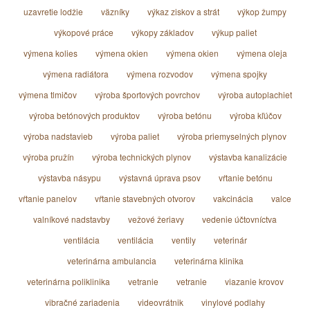
uzavretie lodžie
väzníky
výkaz ziskov a strát
výkop žumpy
výkopové práce
výkopy základov
výkup paliet
výmena kolies
výmena okien
výmena okien
výmena oleja
výmena radiátora
výmena rozvodov
výmena spojky
výmena tlmičov
výroba športových povrchov
výroba autoplachiet
výroba betónových produktov
výroba betónu
výroba kľúčov
výroba nadstavieb
výroba paliet
výroba priemyselných plynov
výroba pružín
výroba technických plynov
výstavba kanalizácie
výstavba násypu
výstavná úprava psov
vŕtanie betónu
vŕtanie panelov
vŕtanie stavebných otvorov
vakcinácia
valce
valníkové nadstavby
vežové žeriavy
vedenie účtovníctva
ventilácia
ventilácia
ventily
veterinár
veterinárna ambulancia
veterinárna klinika
veterinárna poliklinika
vetranie
vetranie
viazanie krovov
vibračné zariadenia
videovrátnik
vinylové podlahy