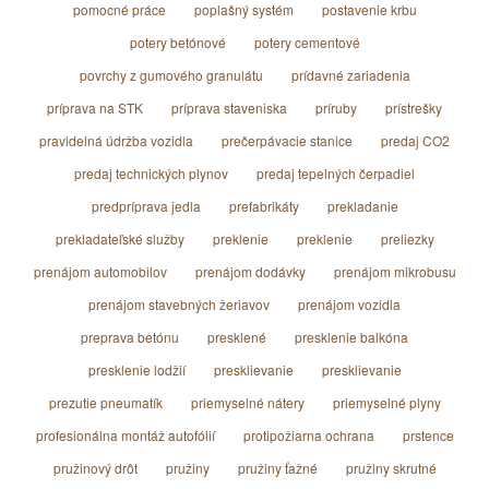
pomocné práce
poplašný systém
postavenie krbu
potery betónové
potery cementové
povrchy z gumového granulátu
prídavné zariadenia
príprava na STK
príprava staveniska
príruby
prístrešky
pravidelná údržba vozidla
prečerpávacie stanice
predaj CO2
predaj technických plynov
predaj tepelných čerpadiel
predpríprava jedla
prefabrikáty
prekladanie
prekladateľské služby
preklenie
preklenie
preliezky
prenájom automobilov
prenájom dodávky
prenájom mikrobusu
prenájom stavebných žeriavov
prenájom vozidla
preprava betónu
presklené
presklenie balkóna
presklenie lodžií
presklievanie
presklievanie
prezutie pneumatík
priemyselné nátery
priemyselné plyny
profesionálna montáž autofólií
protipožiarna ochrana
prstence
pružinový drôt
pružiny
pružiny ťažné
pružiny skrutné