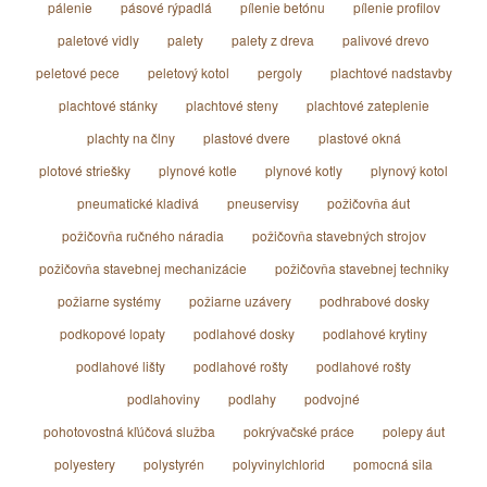
pálenie
pásové rýpadlá
pílenie betónu
pílenie profilov
paletové vidly
palety
palety z dreva
palivové drevo
peletové pece
peletový kotol
pergoly
plachtové nadstavby
plachtové stánky
plachtové steny
plachtové zateplenie
plachty na člny
plastové dvere
plastové okná
plotové striešky
plynové kotle
plynové kotly
plynový kotol
pneumatické kladivá
pneuservisy
požičovňa áut
požičovňa ručného náradia
požičovňa stavebných strojov
požičovňa stavebnej mechanizácie
požičovňa stavebnej techniky
požiarne systémy
požiarne uzávery
podhrabové dosky
podkopové lopaty
podlahové dosky
podlahové krytiny
podlahové lišty
podlahové rošty
podlahové rošty
podlahoviny
podlahy
podvojné
pohotovostná kľúčová služba
pokrývačské práce
polepy áut
polyestery
polystyrén
polyvinylchlorid
pomocná sila