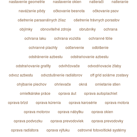
nastavenie geometrie
nastavenie okien
natierači
natieranie
navážanie pôdy
očkovanie besnota
očkovanie psov
ošetrenie paraanálnych žliaz
ošetrenie trávnych porastov
objímky
obnoviteľné zdroje
obrubníky
ochrana
ochrana laku
ochrana vozidla
ochranné fólie
ochranné plachty
odčervenie
odblšenie
odstránenie azbestu
odstraňovanie azbestu
odstraňovanie grafity
odvlhčovače
odvodňovacie žľaby
odvoz azbestu
odvzdušnenie radiátorov
off grid solárne zostavy
ohýbanie plechov
ohrievače
okná
omietanie stien
omietkárske práce
oprava áut
oprava autoplachiet
oprava bŕzd
oprava kúrenia
oprava karosérie
oprava motora
oprava motorov
oprava nábytku
oprava okien
oprava podvozku
oprava prevodoviek
oprava prevodovky
oprava radiátora
oprava výfuku
ostrovné fotovoltické systémy