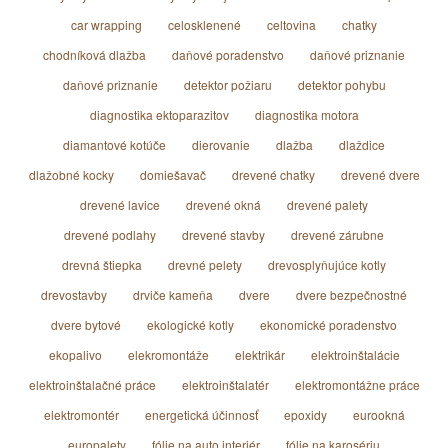
car wrapping
celosklenené
celtovina
chatky
chodníková dlažba
daňové poradenstvo
daňové priznanie
daňové priznanie
detektor požiaru
detektor pohybu
diagnostika ektoparazitov
diagnostika motora
diamantové kotúče
dierovanie
dlažba
dlaždice
dlažobné kocky
domiešavač
drevené chatky
drevené dvere
drevené lavice
drevené okná
drevené palety
drevené podlahy
drevené stavby
drevené zárubne
drevná štiepka
drevné pelety
drevosplyňujúce kotly
drevostavby
drviče kameňa
dvere
dvere bezpečnostné
dvere bytové
ekologické kotly
ekonomické poradenstvo
ekopalivo
elekromontáže
elektrikár
elektroinštalácie
elektroinštalačné práce
elektroinštalatér
elektromontážne práce
elektromontér
energetická účinnosť
epoxidy
eurookná
europalety
fólie na auto interiér
fólie na karosériu