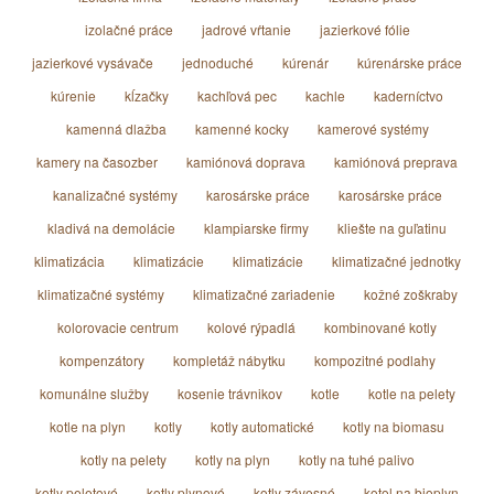
izolačné práce
jadrové vŕtanie
jazierkové fólie
jazierkové vysávače
jednoduché
kúrenár
kúrenárske práce
kúrenie
kĺzačky
kachľová pec
kachle
kaderníctvo
kamenná dlažba
kamenné kocky
kamerové systémy
kamery na časozber
kamiónová doprava
kamiónová preprava
kanalizačné systémy
karosárske práce
karosárske práce
kladivá na demolácie
klampiarske firmy
kliešte na guľatinu
klimatizácia
klimatizácie
klimatizácie
klimatizačné jednotky
klimatizačné systémy
klimatizačné zariadenie
kožné zoškraby
kolorovacie centrum
kolové rýpadlá
kombinované kotly
kompenzátory
kompletáž nábytku
kompozitné podlahy
komunálne služby
kosenie trávnikov
kotle
kotle na pelety
kotle na plyn
kotly
kotly automatické
kotly na biomasu
kotly na pelety
kotly na plyn
kotly na tuhé palivo
kotly peletové
kotly plynové
kotly závesné
kotol na bioplyn