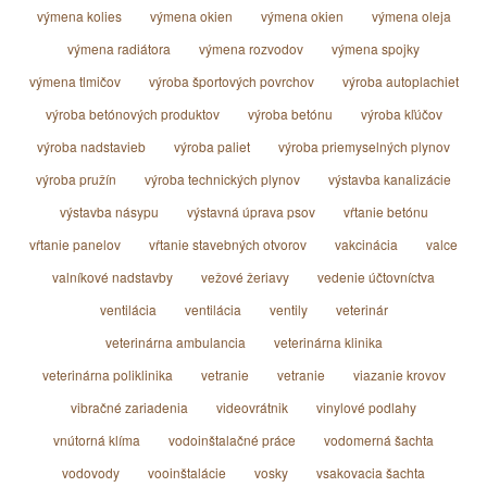
výmena kolies
výmena okien
výmena okien
výmena oleja
výmena radiátora
výmena rozvodov
výmena spojky
výmena tlmičov
výroba športových povrchov
výroba autoplachiet
výroba betónových produktov
výroba betónu
výroba kľúčov
výroba nadstavieb
výroba paliet
výroba priemyselných plynov
výroba pružín
výroba technických plynov
výstavba kanalizácie
výstavba násypu
výstavná úprava psov
vŕtanie betónu
vŕtanie panelov
vŕtanie stavebných otvorov
vakcinácia
valce
valníkové nadstavby
vežové žeriavy
vedenie účtovníctva
ventilácia
ventilácia
ventily
veterinár
veterinárna ambulancia
veterinárna klinika
veterinárna poliklinika
vetranie
vetranie
viazanie krovov
vibračné zariadenia
videovrátnik
vinylové podlahy
vnútorná klíma
vodoinštalačné práce
vodomerná šachta
vodovody
vooinštalácie
vosky
vsakovacia šachta