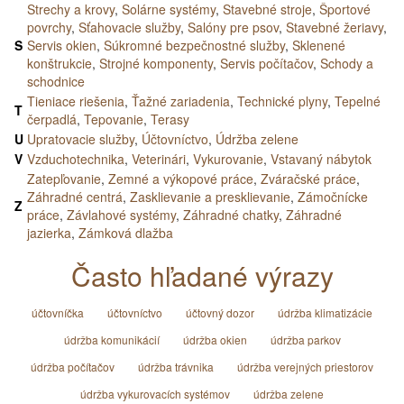
Strechy a krovy
,
Solárne systémy
,
Stavebné stroje
,
Športové
povrchy
,
Sťahovacie služby
,
Salóny pre psov
,
Stavebné žeriavy
,
S
Servis okien
,
Súkromné bezpečnostné služby
,
Sklenené
konštrukcie
,
Strojné komponenty
,
Servis počítačov
,
Schody a
schodnice
Tieniace riešenia
,
Ťažné zariadenia
,
Technické plyny
,
Tepelné
T
čerpadlá
,
Tepovanie
,
Terasy
U
Upratovacie služby
,
Účtovníctvo
,
Údržba zelene
V
Vzduchotechnika
,
Veterinári
,
Vykurovanie
,
Vstavaný nábytok
Zatepľovanie
,
Zemné a výkopové práce
,
Zváračské práce
,
Záhradné centrá
,
Zasklievanie a presklievanie
,
Zámočnícke
Z
práce
,
Závlahové systémy
,
Záhradné chatky
,
Záhradné
jazierka
,
Zámková dlažba
Často hľadané výrazy
účtovníčka
účtovníctvo
účtovný dozor
údržba klimatizácie
údržba komunikácií
údržba okien
údržba parkov
údržba počítačov
údržba trávnika
údržba verejných priestorov
údržba vykurovacích systémov
údržba zelene