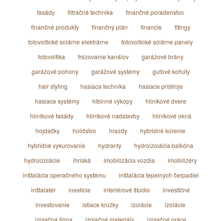
fasády
filtračná technika
finančné poradenstvo
finančné produkty
finančný plán
financie
fitingy
fotovoltické solárne elektrárne
fotovoltické solárne panely
fotovoltika
frézovanie kanálov
garážové brány
garážové pohony
garážové systémy
guľové kohúty
hair styling
hasiaca technika
hasiace prístroje
hasiace systémy
hlbinné výkopy
hliníkové dvere
hliníkové fasády
hliníkové nadstavby
hliníkové okná
hojdačky
holičstvo
hrazdy
hybridné kúrenie
hybridné vykurovanie
hydranty
hydroizolácia balkóna
hydroizolácie
ihriská
imobilizácia vozdla
imobilizéry
inštalácia operačného systému
inštalácia tepelných čerpadiel
inštalatér
inestície
interiérové štúdio
investičné
investovanie
istiace krúžky
izolácie
izolácie
izolačná firma
izolačné materiály
izolačné práce