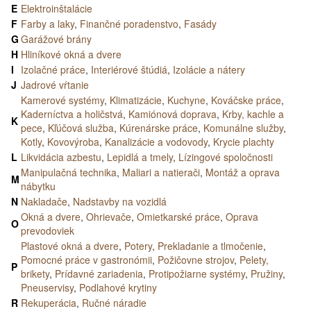
E
Elektroinštalácie
F
Farby a laky
,
Finančné poradenstvo
,
Fasády
G
Garážové brány
H
Hliníkové okná a dvere
I
Izolačné práce
,
Interiérové štúdiá
,
Izolácie a nátery
J
Jadrové vŕtanie
Kamerové systémy
,
Klimatizácie
,
Kuchyne
,
Kováčske práce
,
Kaderníctva a holičstvá
,
Kamiónová doprava
,
Krby, kachle a
K
pece
,
Kľúčová služba
,
Kúrenárske práce
,
Komunálne služby
,
Kotly
,
Kovovýroba
,
Kanalizácie a vodovody
,
Krycie plachty
L
Likvidácia azbestu
,
Lepidlá a tmely
,
Lízingové spoločnosti
Manipulačná technika
,
Maliari a natierači
,
Montáž a oprava
M
nábytku
N
Nakladače
,
Nadstavby na vozidlá
Okná a dvere
,
Ohrievače
,
Omietkarské práce
,
Oprava
O
prevodoviek
Plastové okná a dvere
,
Potery
,
Prekladanie a tlmočenie
,
Pomocné práce v gastronómii
,
Požičovne strojov
,
Pelety,
P
brikety
,
Prídavné zariadenia
,
Protipožiarne systémy
,
Pružiny
,
Pneuservisy
,
Podlahové krytiny
R
Rekuperácia
,
Ručné náradie