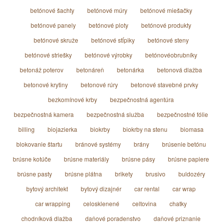
betónové šachty
betónové múry
betónové miešačky
betónové panely
betónové ploty
betónové produkty
betónové skruže
betónové stĺpiky
betónové steny
betónové striešky
betónové výrobky
betónovéobrubníky
betonáž poterov
betonáreň
betonárka
betonová dlažba
betonové krytiny
betonové rúry
betonové stavebné prvky
bezkomínové krby
bezpečnostná agentúra
bezpečnostná kamera
bezpečnostná služba
bezpečnostné fólie
billing
biojazierka
biokrby
biokrby na stenu
biomasa
blokovanie štartu
bránové systémy
brány
brúsenie betónu
brúsne kotúče
brúsne materiály
brúsne pásy
brúsne papiere
brúsne pasty
brúsne plátna
brikety
brusivo
buldozéry
bytový architekt
bytový dizajnér
car rental
car wrap
car wrapping
celosklenené
celtovina
chatky
chodníková dlažba
daňové poradenstvo
daňové priznanie