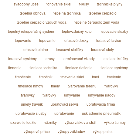
svadobný účes
tónovanie skiel
t-kusy
technické plyny
tepelná obnova
tepelná technika
tepelné čerpadlo
tepelné čerpadlo vzduch voda
tepelné čerpadlo zem voda
tepelný rekuperačný systém
teplovzdušný kotol
tepovacie služby
tepovanie
tepovanie
terasové dosky
terasové lavice
terasové platne
terasové stoličky
terasové stoly
terasové systémy
terasy
termínované vklady
tesniace krúžky
tienenie
tieniaca technika
tieniace riešenia
tieniace systémy
tlmočenie
tlmočník
tmavenie skiel
tmel
tmelenie
tmeliace hmoty
tmely
tvarovanie terénu
tvarovky
tvarovky
tvarovky
umývanie
umývanie riadov
umelý trávnik
upratovací servis
upratovacia firma
upratovacie služby
upratovanie
uskladnenie pneumatík
uzavretie lodžie
väzníky
výkaz ziskov a strát
výkop žumpy
výkopové práce
výkopy základov
výkup paliet