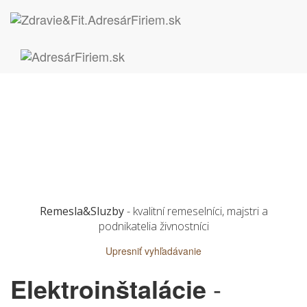
Remesla&Sluzby
- kvalitní remeselníci, majstri a
podnikatelia živnostníci
Upresniť vyhľadávanie
Elektroinštalácie
-