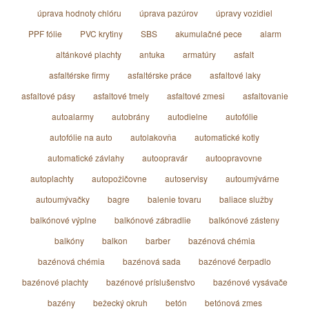
úprava hodnoty chlóru
úprava pazúrov
úpravy vozidiel
PPF fólie
PVC krytiny
SBS
akumulačné pece
alarm
altánkové plachty
antuka
armatúry
asfalt
asfaltérske firmy
asfaltérske práce
asfaltové laky
asfaltové pásy
asfaltové tmely
asfaltové zmesi
asfaltovanie
autoalarmy
autobrány
autodielne
autofólie
autofólie na auto
autolakovňa
automatické kotly
automatické závlahy
autoopravár
autoopravovne
autoplachty
autopožičovne
autoservisy
autoumývárne
autoumývačky
bagre
balenie tovaru
baliace služby
balkónové výplne
balkónové zábradlie
balkónové zásteny
balkóny
balkon
barber
bazénová chémia
bazénová chémia
bazénová sada
bazénové čerpadlo
bazénové plachty
bazénové príslušenstvo
bazénové vysávače
bazény
bežecký okruh
betón
betónová zmes