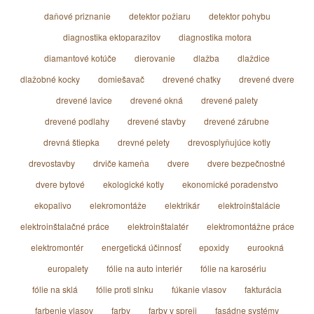
daňové priznanie
detektor požiaru
detektor pohybu
diagnostika ektoparazitov
diagnostika motora
diamantové kotúče
dierovanie
dlažba
dlaždice
dlažobné kocky
domiešavač
drevené chatky
drevené dvere
drevené lavice
drevené okná
drevené palety
drevené podlahy
drevené stavby
drevené zárubne
drevná štiepka
drevné pelety
drevosplyňujúce kotly
drevostavby
drviče kameňa
dvere
dvere bezpečnostné
dvere bytové
ekologické kotly
ekonomické poradenstvo
ekopalivo
elekromontáže
elektrikár
elektroinštalácie
elektroinštalačné práce
elektroinštalatér
elektromontážne práce
elektromontér
energetická účinnosť
epoxidy
eurookná
europalety
fólie na auto interiér
fólie na karosériu
fólie na sklá
fólie proti slnku
fúkanie vlasov
fakturácia
farbenie vlasov
farby
farby v spreji
fasádne systémy