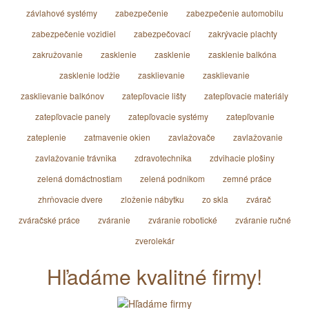
závlahové systémy
zabezpečenie
zabezpečenie automobilu
zabezpečenie vozidiel
zabezpečovací
zakrývacie plachty
zakružovanie
zasklenie
zasklenie
zasklenie balkóna
zasklenie lodžie
zasklievanie
zasklievanie
zasklievanie balkónov
zatepľovacie lišty
zatepľovacie materiály
zatepľovacie panely
zatepľovacie systémy
zatepľovanie
zateplenie
zatmavenie okien
zavlažovače
zavlažovanie
zavlažovanie trávnika
zdravotechnika
zdvihacie plošiny
zelená domáctnostiam
zelená podnikom
zemné práce
zhrňovacie dvere
zloženie nábytku
zo skla
zvárač
zváračské práce
zváranie
zváranie robotické
zváranie ručné
zverolekár
Hľadáme kvalitné firmy!