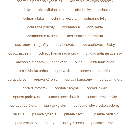
ošetrenie paraanálnych žliaz
ošetrenie trávnych porastov
objímky
obnoviteľné zdroje
obrubníky
ochrana
ochrana laku
ochrana vozidla
ochranné fólie
ochranné plachty
odčervenie
odblšenie
odstránenie azbestu
odstraňovanie azbestu
odstraňovanie grafity
odvlhčovače
odvodňovacie žľaby
odvoz azbestu
odvzdušnenie radiátorov
off grid solárne zostavy
ohýbanie plechov
ohrievače
okná
omietanie stien
omietkárske práce
oprava áut
oprava autoplachiet
oprava bŕzd
oprava kúrenia
oprava karosérie
oprava motora
oprava motorov
oprava nábytku
oprava okien
oprava podvozku
oprava prevodoviek
oprava prevodovky
oprava radiátora
oprava výfuku
ostrovné fotovoltické systémy
pálenie
pásové rýpadlá
pílenie betónu
pílenie profilov
paletové vidly
palety
palety z dreva
palivové drevo