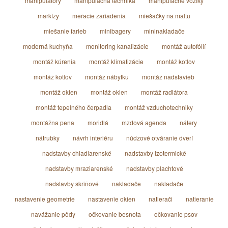
manipulátory
manipulačná technika
manipulačné vozíky
markízy
meracie zariadenia
miešačky na maltu
miešanie farieb
minibagery
mininakladače
moderná kuchyňa
monitoring kanalizácie
montáž autofólií
montáž kúrenia
montáž klimatizácie
montáž kotlov
montáž kotlov
montáž nábytku
montáž nadstavieb
montáž okien
montáž okien
montáž radiátora
montáž tepelného čerpadla
montáž vzduchotechniky
montážna pena
moridlá
mzdová agenda
nátery
nátrubky
návrh interiéru
núdzové otváranie dverí
nadstavby chladiarenské
nadstavby izotermické
nadstavby mraziarenské
nadstavby plachtové
nadstavby skriňové
nakladače
nakladače
nastavenie geometrie
nastavenie okien
natierači
natieranie
navážanie pôdy
očkovanie besnota
očkovanie psov