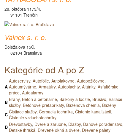
28. októbra 1173/4,
91101 Trenčín
Vainex s. r. o.
Doležalova 15C,
82104 Bratislava
Kategórie od A po Z
Autoservisy
,
Autofólie
,
Autolakovne
,
Autopožičovne
,
A
Autoumývárne
,
Armatúry
,
Autoplachty
,
Altánky
,
Asfaltérske
práce
,
Autoalarmy
Brány
,
Betón a betonárne
,
Balkóny a lodžie
,
Brusivo
,
Baliace
B
služby
,
Betónové prefabrikáty
,
Bazénová chémia
,
Bazény
Čistiace služby
,
Čerpacia technika
,
Čistenie kanalizácií
,
C
Čistenie vzduchotechniky
Drevostavby
,
Dvere a zárubne
,
Dlažby
,
Daňové poradenstvo
,
D
Detské ihriská
,
Drevené okná a dvere
,
Drevené palety