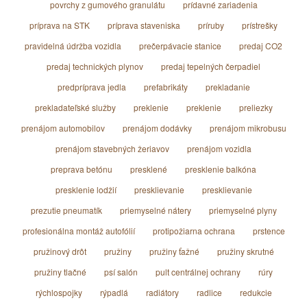
povrchy z gumového granulátu
prídavné zariadenia
príprava na STK
príprava staveniska
príruby
prístrešky
pravidelná údržba vozidla
prečerpávacie stanice
predaj CO2
predaj technických plynov
predaj tepelných čerpadiel
predpríprava jedla
prefabrikáty
prekladanie
prekladateľské služby
preklenie
preklenie
preliezky
prenájom automobilov
prenájom dodávky
prenájom mikrobusu
prenájom stavebných žeriavov
prenájom vozidla
preprava betónu
presklené
presklenie balkóna
presklenie lodžií
presklievanie
presklievanie
prezutie pneumatík
priemyselné nátery
priemyselné plyny
profesionálna montáž autofólií
protipožiarna ochrana
prstence
pružinový drôt
pružiny
pružiny ťažné
pružiny skrutné
pružiny tlačné
psí salón
pult centrálnej ochrany
rúry
rýchlospojky
rýpadlá
radiátory
radlice
redukcie