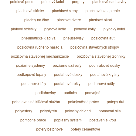
peletové pece
peletový kotol
pergoly
plachtové nadstavby
plachtové stánky
plachtové steny
plachtové zateplenie
plachty na člny
plastové dvere
plastové okná
plotové striešky
plynové kotle
plynové kotly
plynový kotol
pneumatické kladivá
pneuservisy
požičovňa áut
požičovňa ručného náradia
požičovňa stavebných strojov
požičovňa stavebnej mechanizácie
požičovňa stavebnej techniky
požiarne systémy
požiarne uzávery
podhrabové dosky
podkopové lopaty
podlahové dosky
podlahové krytiny
podlahové lišty
podlahové rošty
podlahové rošty
podlahoviny
podlahy
podvojné
pohotovostná kľúčová služba
pokrývačské práce
polepy áut
polyestery
polystyrén
polyvinylchlorid
pomocná sila
pomocné práce
poplašný systém
postavenie krbu
potery betónové
potery cementové