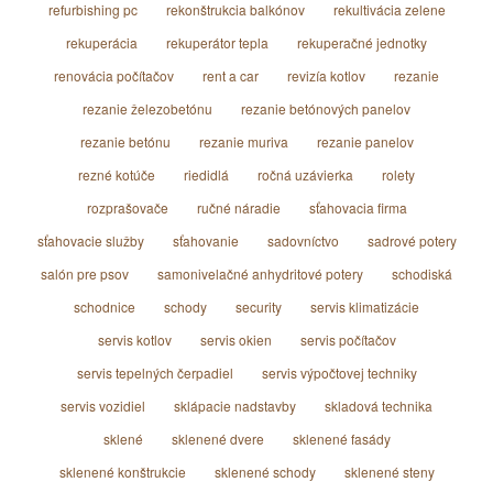
refurbishing pc
rekonštrukcia balkónov
rekultivácia zelene
rekuperácia
rekuperátor tepla
rekuperačné jednotky
renovácia počítačov
rent a car
revizía kotlov
rezanie
rezanie železobetónu
rezanie betónových panelov
rezanie betónu
rezanie muriva
rezanie panelov
rezné kotúče
riedidlá
ročná uzávierka
rolety
rozprašovače
ručné náradie
sťahovacia firma
sťahovacie služby
sťahovanie
sadovníctvo
sadrové potery
salón pre psov
samonivelačné anhydritové potery
schodiská
schodnice
schody
security
servis klimatizácie
servis kotlov
servis okien
servis počítačov
servis tepelných čerpadiel
servis výpočtovej techniky
servis vozidiel
sklápacie nadstavby
skladová technika
sklené
sklenené dvere
sklenené fasády
sklenené konštrukcie
sklenené schody
sklenené steny