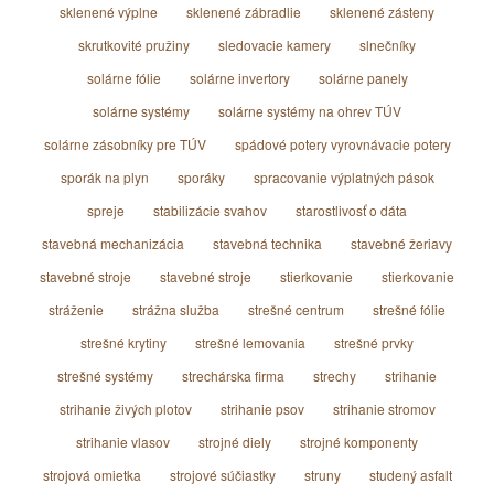
sklenené výplne
sklenené zábradlie
sklenené zásteny
skrutkovité pružiny
sledovacie kamery
slnečníky
solárne fólie
solárne invertory
solárne panely
solárne systémy
solárne systémy na ohrev TÚV
solárne zásobníky pre TÚV
spádové potery vyrovnávacie potery
sporák na plyn
sporáky
spracovanie výplatných pások
spreje
stabilizácie svahov
starostlivosť o dáta
stavebná mechanizácia
stavebná technika
stavebné žeriavy
stavebné stroje
stavebné stroje
stierkovanie
stierkovanie
stráženie
strážna služba
strešné centrum
strešné fólie
strešné krytiny
strešné lemovania
strešné prvky
strešné systémy
strechárska firma
strechy
strihanie
strihanie živých plotov
strihanie psov
strihanie stromov
strihanie vlasov
strojné diely
strojné komponenty
strojová omietka
strojové súčiastky
struny
studený asfalt