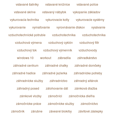
vstavané šatníky
vstavané knižnice
vstavané police
vstavané skrine
vstavaný nábytok
vykopanie základov
vykurovacia technika
vykurovacie kotly
vykurovacie systémy
vykurovanie
vymaľovanie
vyrovnávanie diskov
vysávanie
vzduchotechnické potrubie
vzduchotechnika
vzduchotechnika
vzduchová výmena
vzduchový cyklón
vzduchový filtr
vzduchový tok
vzduchový výmenník
vzduchovody
windows 10
workout
zábradlia
záhradkárstvo
záhradné centrum
záhradné chatky
záhradné domčeky
záhradné hadice
záhradné jazierka
záhradnícke potreby
záhradnícke služby
záhradníctvo
záhradný altánok
záhradný posed
zálohovanie dát
zámková dlažba
zámkové vložky
zámočníci
zámočnícka dieľňa
zámočnícke práce
zámočnícke služby
zámočníctvo
zámočník
zárubne
závesné biokrby
závitové záslepky