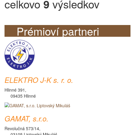
celkovo
9
výsledkov
Prémioví partneri
ELEKTRO J-K s. r. o.
Hlinné 391,
09435 Hlinné
GAMAT, s.r.o.
Revolučná 573/14,
03105 Liptovský Mikuláš