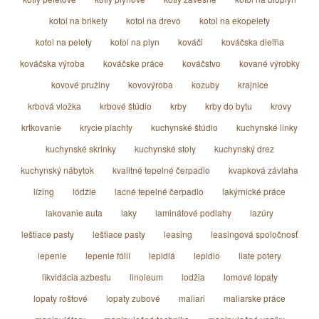
kotol na brikety
kotol na drevo
kotol na ekopelety
kotol na pelety
kotol na plyn
kováči
kováčska dieľňa
kováčska výroba
kováčske práce
kováčstvo
kované výrobky
kovové pružiny
kovovýroba
kozuby
krajnice
krbová vložka
krbové štúdio
krby
krby do bytu
krovy
krtkovanie
krycie plachty
kuchynské štúdio
kuchynské linky
kuchynské skrinky
kuchynské stoly
kuchynský drez
kuchynský nábytok
kvalitné tepelné čerpadlo
kvapková závlaha
lízing
lódžie
lacné tepelné čerpadlo
lakýrnické práce
lakovanie auta
laky
laminátové podlahy
lazúry
leštiace pasty
leštiace pasty
leasing
leasingová spoločnosť
lepenie
lepenie fólií
lepidlá
lepidlo
liate potery
likvidácia azbestu
linoleum
lodžia
lomové lopaty
lopaty roštové
lopaty zubové
maliari
maliarske práce