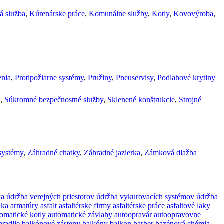
á služba
,
Kúrenárske práce
,
Komunálne služby
,
Kotly
,
Kovovýroba
,
enia
,
Protipožiarne systémy
,
Pružiny
,
Pneuservisy
,
Podlahové krytiny
n
,
Súkromné bezpečnostné služby
,
Sklenené konštrukcie
,
Strojné
systémy
,
Záhradné chatky
,
Záhradné jazierka
,
Zámková dlažba
ka
údržba verejných priestorov
údržba vykurovacích systémov
údržba
uka
armatúry
asfalt
asfaltérske firmy
asfaltérske práce
asfaltové laky
omatické kotly
automatické závlahy
autoopravár
autoopravovne
radlie
balkónové zásteny
balkóny
balkon
barber
bazénová chémia