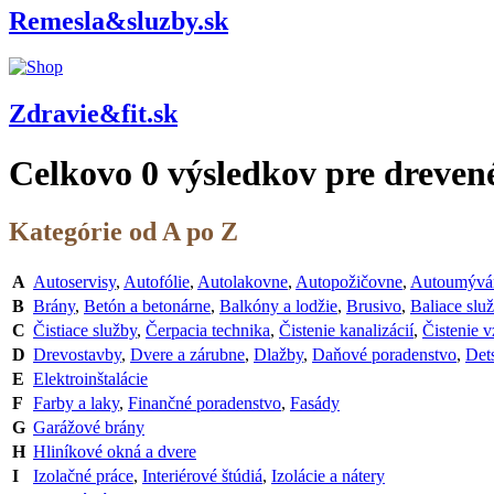
Remesla&sluzby.sk
Zdravie&fit.sk
Celkovo
0
výsledkov pre
dreven
Kategórie od A po Z
A
Autoservisy
,
Autofólie
,
Autolakovne
,
Autopožičovne
,
Autoumývá
B
Brány
,
Betón a betonárne
,
Balkóny a lodžie
,
Brusivo
,
Baliace slu
C
Čistiace služby
,
Čerpacia technika
,
Čistenie kanalizácií
,
Čistenie 
D
Drevostavby
,
Dvere a zárubne
,
Dlažby
,
Daňové poradenstvo
,
Dets
E
Elektroinštalácie
F
Farby a laky
,
Finančné poradenstvo
,
Fasády
G
Garážové brány
H
Hliníkové okná a dvere
I
Izolačné práce
,
Interiérové štúdiá
,
Izolácie a nátery