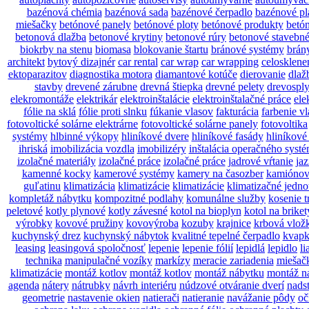
bazénová chémia
bazénová sada
bazénové čerpadlo
bazénové pl
miešačky
betónové panely
betónové ploty
betónové produkty
betó
betonová dlažba
betonové krytiny
betonové rúry
betonové stavebn
biokrby na stenu
biomasa
blokovanie štartu
bránové systémy
brán
architekt
bytový dizajnér
car rental
car wrap
car wrapping
celosklene
ektoparazitov
diagnostika motora
diamantové kotúče
dierovanie
dlaž
stavby
drevené zárubne
drevná štiepka
drevné pelety
drevosply
elekromontáže
elektrikár
elektroinštalácie
elektroinštalačné práce
ele
fólie na sklá
fólie proti slnku
fúkanie vlasov
fakturácia
farbenie v
fotovoltické solárne elektrárne
fotovoltické solárne panely
fotovoltika
systémy
hlbinné výkopy
hliníkové dvere
hliníkové fasády
hliníkové
ihriská
imobilizácia vozdla
imobilizéry
inštalácia operačného syst
izolačné materiály
izolačné práce
izolačné práce
jadrové vŕtanie
jaz
kamenné kocky
kamerové systémy
kamery na časozber
kamiónov
guľatinu
klimatizácia
klimatizácie
klimatizácie
klimatizačné jedno
kompletáž nábytku
kompozitné podlahy
komunálne služby
kosenie 
peletové
kotly plynové
kotly závesné
kotol na bioplyn
kotol na briket
výrobky
kovové pružiny
kovovýroba
kozuby
krajnice
krbová vlož
kuchynský drez
kuchynský nábytok
kvalitné tepelné čerpadlo
kvapk
leasing
leasingová spoločnosť
lepenie
lepenie fólií
lepidlá
lepidlo
li
technika
manipulačné vozíky
markízy
meracie zariadenia
miešač
klimatizácie
montáž kotlov
montáž kotlov
montáž nábytku
montáž n
agenda
nátery
nátrubky
návrh interiéru
núdzové otváranie dverí
nads
geometrie
nastavenie okien
natierači
natieranie
navážanie pôdy
oč