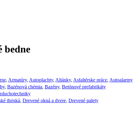
é bedne
rne
,
Armatúry
,
Autoplachty
,
Altánky
,
Asfaltérske práce
,
Autoalarmy
žby
,
Bazénová chémia
,
Bazény
,
Betónové prefabrikáty
vzduchotechniky
ké ihriská
,
Drevené okná a dvere
,
Drevené palety