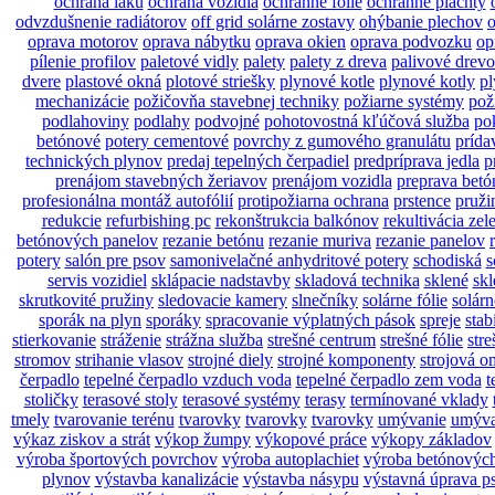
ochrana laku
ochrana vozidla
ochranné fólie
ochranné plachty
odvzdušnenie radiátorov
off grid solárne zostavy
ohýbanie plechov
o
oprava motorov
oprava nábytku
oprava okien
oprava podvozku
op
pílenie profilov
paletové vidly
palety
palety z dreva
palivové drevo
dvere
plastové okná
plotové striešky
plynové kotle
plynové kotly
pl
mechanizácie
požičovňa stavebnej techniky
požiarne systémy
pož
podlahoviny
podlahy
podvojné
pohotovostná kľúčová služba
po
betónové
potery cementové
povrchy z gumového granulátu
prída
technických plynov
predaj tepelných čerpadiel
predpríprava jedla
p
prenájom stavebných žeriavov
prenájom vozidla
preprava betó
profesionálna montáž autofólií
protipožiarna ochrana
prstence
pruži
redukcie
refurbishing pc
rekonštrukcia balkónov
rekultivácia zel
betónových panelov
rezanie betónu
rezanie muriva
rezanie panelov
potery
salón pre psov
samonivelačné anhydritové potery
schodiská
s
servis vozidiel
sklápacie nadstavby
skladová technika
sklené
skl
skrutkovité pružiny
sledovacie kamery
slnečníky
solárne fólie
solárn
sporák na plyn
sporáky
spracovanie výplatných pások
spreje
stab
stierkovanie
stráženie
strážna služba
strešné centrum
strešné fólie
stre
stromov
strihanie vlasov
strojné diely
strojné komponenty
strojová o
čerpadlo
tepelné čerpadlo vzduch voda
tepelné čerpadlo zem voda
t
stoličky
terasové stoly
terasové systémy
terasy
termínované vklady
tmely
tvarovanie terénu
tvarovky
tvarovky
tvarovky
umývanie
umýva
výkaz ziskov a strát
výkop žumpy
výkopové práce
výkopy základov
výroba športových povrchov
výroba autoplachiet
výroba betónovýc
plynov
výstavba kanalizácie
výstavba násypu
výstavná úprava p