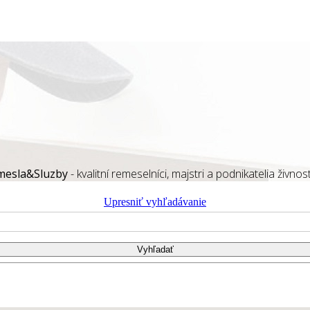
mesla&Sluzby
- kvalitní remeselníci, majstri a podnikatelia živnost
Upresniť vyhľadávanie