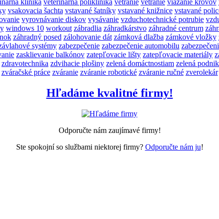
inárna klinika
veterinárna poliklinika
vetranie
vetranie
viazanie krovov
ky
vsakovacia šachta
vstavané šatníky
vstavané knižnice
vstavané polic
ovanie
vyrovnávanie diskov
vysávanie
vzduchotechnické potrubie
vzd
y
windows 10
workout
zábradlia
záhradkárstvo
záhradné centrum
záhr
ánok
záhradný posed
zálohovanie dát
zámková dlažba
zámkové vložky
závlahové systémy
zabezpečenie
zabezpečenie automobilu
zabezpečeni
vanie
zasklievanie balkónov
zatepľovacie lišty
zatepľovacie materiály
z
zdravotechnika
zdvihacie plošiny
zelená domáctnostiam
zelená podni
zváračské práce
zváranie
zváranie robotické
zváranie ručné
zverolekár
Hľadáme kvalitné firmy!
Odporučte nám zaujímavé firmy!
Ste spokojní so službami niektorej firmy?
Odporučte nám ju
!