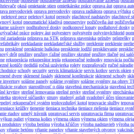
odčervenie
odblšenie
odstránenie azbestu
odstraňovanie azbestu
odstraň
hrievače
okná
omietanie stien
omietkárske práce
oprava áut
oprava aut
rava prevodoviek
oprava prevodovky
oprava radiátora
oprava výfuku
peletové pece
peletový kotol
pergoly
plachtové nadstavby
plachtové s
ynový kotol
pneumatické kladivá
pneuservisy
požičovňa áut
požičovňa
iarne uzávery
podhrabové dosky
podkopové lopaty
podlahové dosky
p
krývačské práce
polepy áut
polyestery
polystyrén
polyvinylchlorid
pomo
vné zariadenia
príprava na STK
príprava staveniska
príruby
prístrešky
p
refabrikáty
prekladanie
prekladateľské služby
preklenie
preklenie
preli
nu
presklené
presklenie balkóna
presklenie lodžií
presklievanie
presklie
nový drôt
pružiny
pružiny ťažné
pružiny skrutné
pružiny tlačné
psí sal
ene
rekuperácia
rekuperátor tepla
rekuperačné jednotky
renovácia počít
rezné kotúče
riedidlá
ročná uzávierka
rolety
rozprašovače
ručné náradie
chodnice
schody
security
servis klimatizácie
servis kotlov
servis okien
enené dvere
sklenené fasády
sklenené konštrukcie
sklenené schody
skl
e invertory
solárne panely
solárne systémy
solárne systémy na ohrev 
ilizácie svahov
starostlivosť o dáta
stavebná mechanizácia
stavebná tec
šné krytiny
strešné lemovania
strešné prvky
strešné systémy
strechárska
mietka
strojové súčiastky
struny
studený asfalt
svadobný účes
tónovanie
epelný rekuperačný systém
teplovzdušný kotol
tepovacie služby
tepova
tesniace krúžky
tienenie
tieniaca technika
tieniace riešenia
tieniace sys
nie riadov
umelý trávnik
upratovací servis
upratovacia firma
upratovac
výkup paliet
výmena kolies
výmena okien
výmena okien
výmena oleja
h produktov
výroba betónu
výroba kľúčov
výroba nadstavieb
výroba pa
sov
vŕtanie betónu
vŕtanie panelov
vŕtanie stavebných otvorov
vakcinác