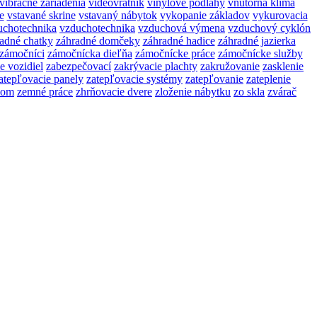
vibračné zariadenia
videovrátnik
vinylové podlahy
vnútorná klíma
e
vstavané skrine
vstavaný nábytok
vykopanie základov
vykurovacia
uchotechnika
vzduchotechnika
vzduchová výmena
vzduchový cyklón
adné chatky
záhradné domčeky
záhradné hadice
záhradné jazierka
zámočníci
zámočnícka dieľňa
zámočnícke práce
zámočnícke služby
e vozidiel
zabezpečovací
zakrývacie plachty
zakružovanie
zasklenie
atepľovacie panely
zatepľovacie systémy
zatepľovanie
zateplenie
kom
zemné práce
zhrňovacie dvere
zloženie nábytku
zo skla
zvárač