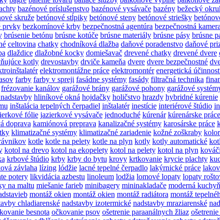
achty
bazénové príslušenstvo
bazénové vysávače
bazény
bežecký okru
nové skruže
betónové stĺpiky
betónové steny
betónové striešky
betónov
é prvky
bezkomínové krby
bezpečnostná agentúra
bezpečnostná kamer
y
brúsenie betónu
brúsne kotúče
brúsne materiály
brúsne pásy
brúsne p
né
celtovina
chatky
chodníková dlažba
daňové poradenstvo
daňové pri
ba
dlaždice
dlažobné kocky
domiešavač
drevené chatky
drevené dvere
ňujúce kotly
drevostavby
drviče kameňa
dvere
dvere bezpečnostné
dve
ktroinštalatér
elektromontážne práce
elektromontér
energetická účinnos
lasov
farby
farby v spreji
fasádne systémy
fasády
filtračná technika
fina
frézovanie kanálov
garážové brány
garážové pohony
garážové systém
 nadstavby
hliníkové okná
hojdačky
holičstvo
hrazdy
hybridné kúrenie
ému
inštalácia tepelných čerpadiel
inštalatér
inestície
interiérové štúdio
i
ierkové fólie
jazierkové vysávače
jednoduché
kúrenár
kúrenárske prác
á doprava
kamiónová preprava
kanalizačné systémy
karosárske práce
tky
klimatizačné systémy
klimatizačné zariadenie
kožné zoškraby
kolo
trávnikov
kotle
kotle na pelety
kotle na plyn
kotly
kotly automatické
kot
y
kotol na drevo
kotol na ekopelety
kotol na pelety
kotol na plyn
kováč
ka
krbové štúdio
krby
krby do bytu
krovy
krtkovanie
krycie plachty
kuc
ová závlaha
lízing
lódžie
lacné tepelné čerpadlo
lakýrnické práce
lakov
ate potery
likvidácia azbestu
linoleum
lodžia
lomové lopaty
lopaty rošt
ky na maltu
miešanie farieb
minibagery
mininakladače
moderná kuchyň
adstavieb
montáž okien
montáž okien
montáž radiátora
montáž tepelnéh
tavby chladiarenské
nadstavby izotermické
nadstavby mraziarenské
nad
kovanie besnota
očkovanie psov
ošetrenie paraanálnych žliaz
ošetrenie