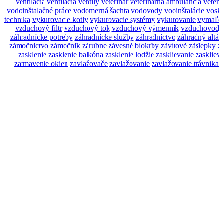
ventilácia
ventilácia
ventily
veterinár
veterinárna ambulancia
veter
vodoinštalačné práce
vodomerná šachta
vodovody
vooinštalácie
vos
technika
vykurovacie kotly
vykurovacie systémy
vykurovanie
vymaľ
vzduchový filtr
vzduchový tok
vzduchový výmenník
vzduchovod
záhradnícke potreby
záhradnícke služby
záhradníctvo
záhradný alt
zámočníctvo
zámočník
zárubne
závesné biokrby
závitové záslepky
zasklenie
zasklenie balkóna
zasklenie lodžie
zasklievanie
zasklie
zatmavenie okien
zavlažovače
zavlažovanie
zavlažovanie trávnika