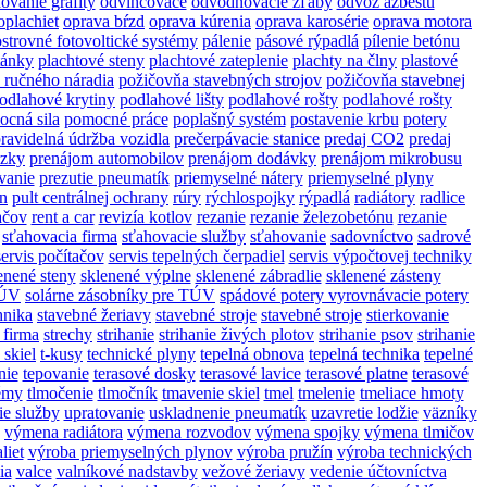
ovanie grafity
odvlhčovače
odvodňovacie žľaby
odvoz azbestu
oplachiet
oprava bŕzd
oprava kúrenia
oprava karosérie
oprava motora
ostrovné fotovoltické systémy
pálenie
pásové rýpadlá
pílenie betónu
tánky
plachtové steny
plachtové zateplenie
plachty na člny
plastové
 ručného náradia
požičovňa stavebných strojov
požičovňa stavebnej
odlahové krytiny
podlahové lišty
podlahové rošty
podlahové rošty
cná sila
pomocné práce
poplašný systém
postavenie krbu
potery
ravidelná údržba vozidla
prečerpávacie stanice
predaj CO2
predaj
ezky
prenájom automobilov
prenájom dodávky
prenájom mikrobusu
vanie
prezutie pneumatík
priemyselné nátery
priemyselné plyny
ón
pult centrálnej ochrany
rúry
rýchlospojky
rýpadlá
radiátory
radlice
ačov
rent a car
revizía kotlov
rezanie
rezanie železobetónu
rezanie
sťahovacia firma
sťahovacie služby
sťahovanie
sadovníctvo
sadrové
servis počítačov
servis tepelných čerpadiel
servis výpočtovej techniky
enené steny
sklenené výplne
sklenené zábradlie
sklenené zásteny
TÚV
solárne zásobníky pre TÚV
spádové potery vyrovnávacie potery
hnika
stavebné žeriavy
stavebné stroje
stavebné stroje
stierkovanie
 firma
strechy
strihanie
strihanie živých plotov
strihanie psov
strihanie
 skiel
t-kusy
technické plyny
tepelná obnova
tepelná technika
tepelné
nie
tepovanie
terasové dosky
terasové lavice
terasové platne
terasové
témy
tlmočenie
tlmočník
tmavenie skiel
tmel
tmelenie
tmeliace hmoty
ie služby
upratovanie
uskladnenie pneumatík
uzavretie lodžie
väzníky
výmena radiátora
výmena rozvodov
výmena spojky
výmena tlmičov
liet
výroba priemyselných plynov
výroba pružín
výroba technických
ia
valce
valníkové nadstavby
vežové žeriavy
vedenie účtovníctva