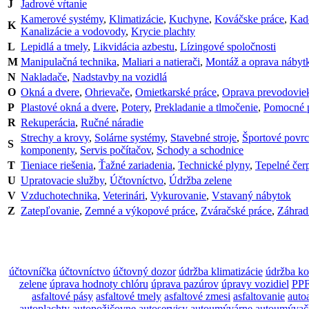
J
Jadrové vŕtanie
Kamerové systémy
,
Klimatizácie
,
Kuchyne
,
Kováčske práce
,
Kade
K
Kanalizácie a vodovody
,
Krycie plachty
L
Lepidlá a tmely
,
Likvidácia azbestu
,
Lízingové spoločnosti
M
Manipulačná technika
,
Maliari a natierači
,
Montáž a oprava nábyt
N
Nakladače
,
Nadstavby na vozidlá
O
Okná a dvere
,
Ohrievače
,
Omietkarské práce
,
Oprava prevodovie
P
Plastové okná a dvere
,
Potery
,
Prekladanie a tlmočenie
,
Pomocné p
R
Rekuperácia
,
Ručné náradie
Strechy a krovy
,
Solárne systémy
,
Stavebné stroje
,
Športové povr
S
komponenty
,
Servis počítačov
,
Schody a schodnice
T
Tieniace riešenia
,
Ťažné zariadenia
,
Technické plyny
,
Tepelné čer
U
Upratovacie služby
,
Účtovníctvo
,
Údržba zelene
V
Vzduchotechnika
,
Veterinári
,
Vykurovanie
,
Vstavaný nábytok
Z
Zatepľovanie
,
Zemné a výkopové práce
,
Zváračské práce
,
Záhrad
účtovníčka
účtovníctvo
účtovný dozor
údržba klimatizácie
údržba ko
zelene
úprava hodnoty chlóru
úprava pazúrov
úpravy vozidiel
PPF
asfaltové pásy
asfaltové tmely
asfaltové zmesi
asfaltovanie
auto
autoplachty
autopožičovne
autoservisy
autoumývárne
autoumývač