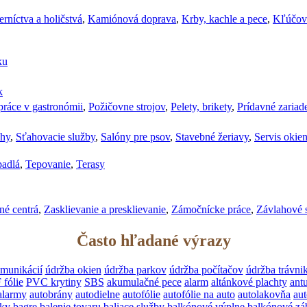
rníctva a holičstvá
,
Kamiónová doprava
,
Krby, kachle a pece
,
Kľúčov
ku
k
ráce v gastronómii
,
Požičovne strojov
,
Pelety, brikety
,
Prídavné zariad
chy
,
Sťahovacie služby
,
Salóny pre psov
,
Stavebné žeriavy
,
Servis okie
padlá
,
Tepovanie
,
Terasy
né centrá
,
Zasklievanie a presklievanie
,
Zámočnícke práce
,
Závlahové 
Často hľadané výrazy
munikácií
údržba okien
údržba parkov
údržba počítačov
údržba trávni
 fólie
PVC krytiny
SBS
akumulačné pece
alarm
altánkové plachty
ant
alarmy
autobrány
autodielne
autofólie
autofólie na auto
autolakovňa
aut
ky
bagre
balenie tovaru
baliace služby
balkónové výplne
balkónové záb