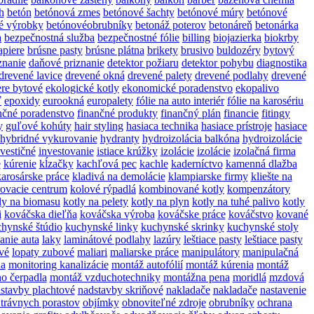
h
betón
betónová zmes
betónové šachty
betónové múry
betónové
é výrobky
betónovéobrubníky
betonáž poterov
betonáreň
betonárka
a
bezpečnostná služba
bezpečnostné fólie
billing
biojazierka
biokrby
apiere
brúsne pasty
brúsne plátna
brikety
brusivo
buldozéry
bytový
znanie
daňové priznanie
detektor požiaru
detektor pohybu
diagnostika
drevené lavice
drevené okná
drevené palety
drevené podlahy
drevené
re bytové
ekologické kotly
ekonomické poradenstvo
ekopalivo
ť
epoxidy
eurookná
europalety
fólie na auto interiér
fólie na karosériu
nčné poradenstvo
finančné produkty
finančný plán
financie
fitingy
y
guľové kohúty
hair styling
hasiaca technika
hasiace prístroje
hasiace
hybridné vykurovanie
hydranty
hydroizolácia balkóna
hydroizolácie
nvestičné
investovanie
istiace krúžky
izolácie
izolácie
izolačná firma
e
kúrenie
kĺzačky
kachľová pec
kachle
kaderníctvo
kamenná dlažba
karosárske práce
kladivá na demolácie
klampiarske firmy
kliešte na
rovacie centrum
kolové rýpadlá
kombinované kotly
kompenzátory
ly na biomasu
kotly na pelety
kotly na plyn
kotly na tuhé palivo
kotly
i
kováčska dieľňa
kováčska výroba
kováčske práce
kováčstvo
kované
hynské štúdio
kuchynské linky
kuchynské skrinky
kuchynské stoly
anie auta
laky
laminátové podlahy
lazúry
leštiace pasty
leštiace pasty
ové
lopaty zubové
maliari
maliarske práce
manipulátory
manipulačná
a
monitoring kanalizácie
montáž autofólií
montáž kúrenia
montáž
o čerpadla
montáž vzduchotechniky
montážna pena
moridlá
mzdová
stavby plachtové
nadstavby skriňové
nakladače
nakladače
nastavenie
 trávnych porastov
objímky
obnoviteľné zdroje
obrubníky
ochrana