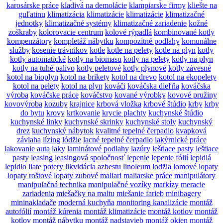
karosárske práce
kladivá na demolácie
klampiarske firmy
kliešte na
guľatinu
klimatizácia
klimatizácie
klimatizácie
klimatizačné
jednotky
klimatizačné systémy
klimatizačné zariadenie
kožné
zoškraby
kolorovacie centrum
kolové rýpadlá
kombinované kotly
kompenzátory
kompletáž nábytku
kompozitné podlahy
komunálne
služby
kosenie trávnikov
kotle
kotle na pelety
kotle na plyn
kotly
kotly automatické
kotly na biomasu
kotly na pelety
kotly na plyn
kotly na tuhé palivo
kotly peletové
kotly plynové
kotly závesné
kotol na bioplyn
kotol na brikety
kotol na drevo
kotol na ekopelety
kotol na pelety
kotol na plyn
kováči
kováčska dieľňa
kováčska
výroba
kováčske práce
kováčstvo
kované výrobky
kovové pružiny
kovovýroba
kozuby
krajnice
krbová vložka
krbové štúdio
krby
krby
do bytu
krovy
krtkovanie
krycie plachty
kuchynské štúdio
kuchynské linky
kuchynské skrinky
kuchynské stoly
kuchynský
drez
kuchynský nábytok
kvalitné tepelné čerpadlo
kvapková
závlaha
lízing
lódžie
lacné tepelné čerpadlo
lakýrnické práce
lakovanie auta
laky
laminátové podlahy
lazúry
leštiace pasty
leštiace
pasty
leasing
leasingová spoločnosť
lepenie
lepenie fólií
lepidlá
lepidlo
liate potery
likvidácia azbestu
linoleum
lodžia
lomové lopaty
lopaty roštové
lopaty zubové
maliari
maliarske práce
manipulátory
manipulačná technika
manipulačné vozíky
markízy
meracie
zariadenia
miešačky na maltu
miešanie farieb
minibagery
mininakladače
moderná kuchyňa
monitoring kanalizácie
montáž
autofólií
montáž kúrenia
montáž klimatizácie
montáž kotlov
montáž
kotlov
montáž nábytku
montáž nadstavieb
montáž okien
montáž