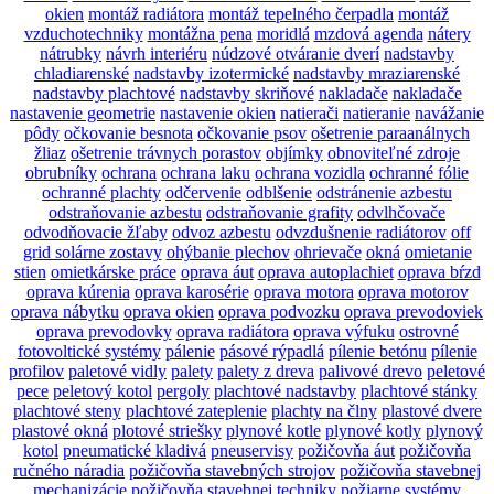
okien
montáž radiátora
montáž tepelného čerpadla
montáž
vzduchotechniky
montážna pena
moridlá
mzdová agenda
nátery
nátrubky
návrh interiéru
núdzové otváranie dverí
nadstavby
chladiarenské
nadstavby izotermické
nadstavby mraziarenské
nadstavby plachtové
nadstavby skriňové
nakladače
nakladače
nastavenie geometrie
nastavenie okien
natierači
natieranie
navážanie
pôdy
očkovanie besnota
očkovanie psov
ošetrenie paraanálnych
žliaz
ošetrenie trávnych porastov
objímky
obnoviteľné zdroje
obrubníky
ochrana
ochrana laku
ochrana vozidla
ochranné fólie
ochranné plachty
odčervenie
odblšenie
odstránenie azbestu
odstraňovanie azbestu
odstraňovanie grafity
odvlhčovače
odvodňovacie žľaby
odvoz azbestu
odvzdušnenie radiátorov
off
grid solárne zostavy
ohýbanie plechov
ohrievače
okná
omietanie
stien
omietkárske práce
oprava áut
oprava autoplachiet
oprava bŕzd
oprava kúrenia
oprava karosérie
oprava motora
oprava motorov
oprava nábytku
oprava okien
oprava podvozku
oprava prevodoviek
oprava prevodovky
oprava radiátora
oprava výfuku
ostrovné
fotovoltické systémy
pálenie
pásové rýpadlá
pílenie betónu
pílenie
profilov
paletové vidly
palety
palety z dreva
palivové drevo
peletové
pece
peletový kotol
pergoly
plachtové nadstavby
plachtové stánky
plachtové steny
plachtové zateplenie
plachty na člny
plastové dvere
plastové okná
plotové striešky
plynové kotle
plynové kotly
plynový
kotol
pneumatické kladivá
pneuservisy
požičovňa áut
požičovňa
ručného náradia
požičovňa stavebných strojov
požičovňa stavebnej
mechanizácie
požičovňa stavebnej techniky
požiarne systémy