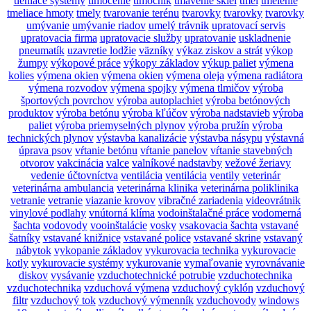
tieniace systémy
tlmočenie
tlmočník
tmavenie skiel
tmel
tmelenie
tmeliace hmoty
tmely
tvarovanie terénu
tvarovky
tvarovky
tvarovky
umývanie
umývanie riadov
umelý trávnik
upratovací servis
upratovacia firma
upratovacie služby
upratovanie
uskladnenie
pneumatík
uzavretie lodžie
väzníky
výkaz ziskov a strát
výkop
žumpy
výkopové práce
výkopy základov
výkup paliet
výmena
kolies
výmena okien
výmena okien
výmena oleja
výmena radiátora
výmena rozvodov
výmena spojky
výmena tlmičov
výroba
športových povrchov
výroba autoplachiet
výroba betónových
produktov
výroba betónu
výroba kľúčov
výroba nadstavieb
výroba
paliet
výroba priemyselných plynov
výroba pružín
výroba
technických plynov
výstavba kanalizácie
výstavba násypu
výstavná
úprava psov
vŕtanie betónu
vŕtanie panelov
vŕtanie stavebných
otvorov
vakcinácia
valce
valníkové nadstavby
vežové žeriavy
vedenie účtovníctva
ventilácia
ventilácia
ventily
veterinár
veterinárna ambulancia
veterinárna klinika
veterinárna poliklinika
vetranie
vetranie
viazanie krovov
vibračné zariadenia
videovrátnik
vinylové podlahy
vnútorná klíma
vodoinštalačné práce
vodomerná
šachta
vodovody
vooinštalácie
vosky
vsakovacia šachta
vstavané
šatníky
vstavané knižnice
vstavané police
vstavané skrine
vstavaný
nábytok
vykopanie základov
vykurovacia technika
vykurovacie
kotly
vykurovacie systémy
vykurovanie
vymaľovanie
vyrovnávanie
diskov
vysávanie
vzduchotechnické potrubie
vzduchotechnika
vzduchotechnika
vzduchová výmena
vzduchový cyklón
vzduchový
filtr
vzduchový tok
vzduchový výmenník
vzduchovody
windows