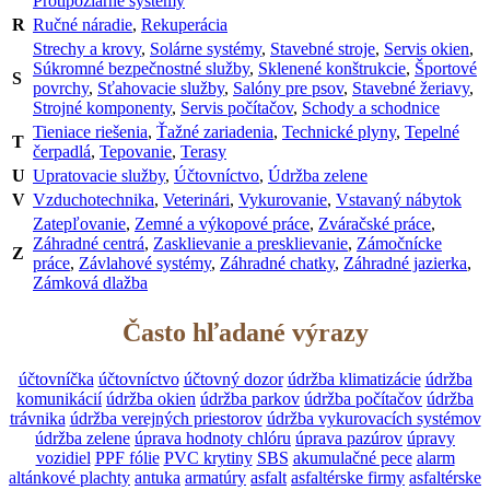
Protipožiarne systémy
R
Ručné náradie
,
Rekuperácia
Strechy a krovy
,
Solárne systémy
,
Stavebné stroje
,
Servis okien
,
Súkromné bezpečnostné služby
,
Sklenené konštrukcie
,
Športové
S
povrchy
,
Sťahovacie služby
,
Salóny pre psov
,
Stavebné žeriavy
,
Strojné komponenty
,
Servis počítačov
,
Schody a schodnice
Tieniace riešenia
,
Ťažné zariadenia
,
Technické plyny
,
Tepelné
T
čerpadlá
,
Tepovanie
,
Terasy
U
Upratovacie služby
,
Účtovníctvo
,
Údržba zelene
V
Vzduchotechnika
,
Veterinári
,
Vykurovanie
,
Vstavaný nábytok
Zatepľovanie
,
Zemné a výkopové práce
,
Zváračské práce
,
Záhradné centrá
,
Zasklievanie a presklievanie
,
Zámočnícke
Z
práce
,
Závlahové systémy
,
Záhradné chatky
,
Záhradné jazierka
,
Zámková dlažba
Často hľadané výrazy
účtovníčka
účtovníctvo
účtovný dozor
údržba klimatizácie
údržba
komunikácií
údržba okien
údržba parkov
údržba počítačov
údržba
trávnika
údržba verejných priestorov
údržba vykurovacích systémov
údržba zelene
úprava hodnoty chlóru
úprava pazúrov
úpravy
vozidiel
PPF fólie
PVC krytiny
SBS
akumulačné pece
alarm
altánkové plachty
antuka
armatúry
asfalt
asfaltérske firmy
asfaltérske