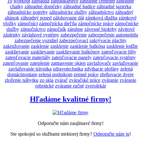
10
workout
zábradlia
záhradkárstvo
záhradné centrum
záhradné
chatky
záhradné domčeky
záhradné hadice
záhradné jazierka
záhradnícke potreby
záhradnícke služby
záhradníctvo
záhradný
altánok
záhradný posed
zálohovanie dát
zámková dlažba
zámkové
vložky
zámočníci
zámočnícka dieľňa
zámočnícke práce
zámočnícke
služby
zámočníctvo
zámočník
zárubne
závesné biokrby
závitové
záslepky
závlahové systémy
zabezpečenie
zabezpečenie automobilu
zabezpečenie vozidiel
zabezpečovací
zakrývacie plachty
zakružovanie
zasklenie
zasklenie
zasklenie balkóna
zasklenie lodžie
zasklievanie
zasklievanie
zasklievanie balkónov
zatepľovacie lišty
zatepľovacie materiály
zatepľovacie panely
zatepľovacie systémy
zatepľovanie
zateplenie
zatmavenie okien
zavlažovače
zavlažovanie
zavlažovanie trávnika
zdravotechnika
zdvihacie plošiny
zelená
domáctnostiam
zelená podnikom
zemné práce
zhrňovacie dvere
zloženie nábytku
zo skla
zvárač
zváračské práce
zváranie
zváranie
robotické
zváranie ručné
zverolekár
Hľadáme kvalitné firmy!
Odporučte nám zaujímavé firmy!
Ste spokojní so službami niektorej firmy?
Odporučte nám ju
!