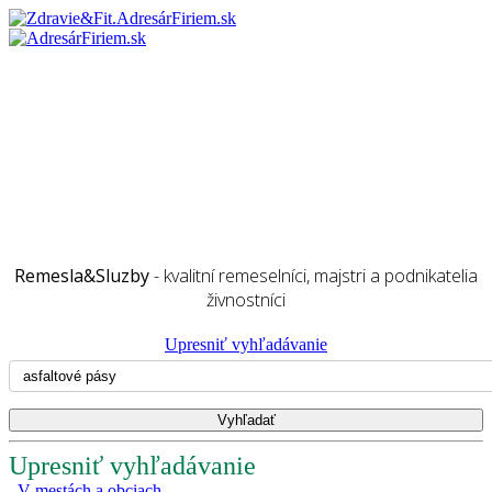
Remesla&Sluzby
- kvalitní remeselníci, majstri a podnikatelia
živnostníci
Upresniť vyhľadávanie
Upresniť vyhľadávanie
V mestách a obciach