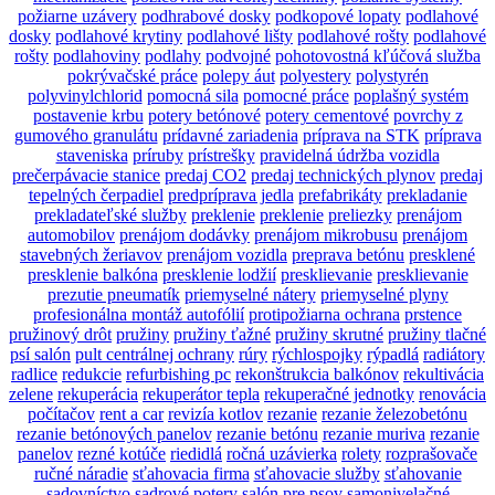
požiarne uzávery
podhrabové dosky
podkopové lopaty
podlahové
dosky
podlahové krytiny
podlahové lišty
podlahové rošty
podlahové
rošty
podlahoviny
podlahy
podvojné
pohotovostná kľúčová služba
pokrývačské práce
polepy áut
polyestery
polystyrén
polyvinylchlorid
pomocná sila
pomocné práce
poplašný systém
postavenie krbu
potery betónové
potery cementové
povrchy z
gumového granulátu
prídavné zariadenia
príprava na STK
príprava
staveniska
príruby
prístrešky
pravidelná údržba vozidla
prečerpávacie stanice
predaj CO2
predaj technických plynov
predaj
tepelných čerpadiel
predpríprava jedla
prefabrikáty
prekladanie
prekladateľské služby
preklenie
preklenie
preliezky
prenájom
automobilov
prenájom dodávky
prenájom mikrobusu
prenájom
stavebných žeriavov
prenájom vozidla
preprava betónu
presklené
presklenie balkóna
presklenie lodžií
presklievanie
presklievanie
prezutie pneumatík
priemyselné nátery
priemyselné plyny
profesionálna montáž autofólií
protipožiarna ochrana
prstence
pružinový drôt
pružiny
pružiny ťažné
pružiny skrutné
pružiny tlačné
psí salón
pult centrálnej ochrany
rúry
rýchlospojky
rýpadlá
radiátory
radlice
redukcie
refurbishing pc
rekonštrukcia balkónov
rekultivácia
zelene
rekuperácia
rekuperátor tepla
rekuperačné jednotky
renovácia
počítačov
rent a car
revizía kotlov
rezanie
rezanie železobetónu
rezanie betónových panelov
rezanie betónu
rezanie muriva
rezanie
panelov
rezné kotúče
riedidlá
ročná uzávierka
rolety
rozprašovače
ručné náradie
sťahovacia firma
sťahovacie služby
sťahovanie
sadovníctvo
sadrové potery
salón pre psov
samonivelačné