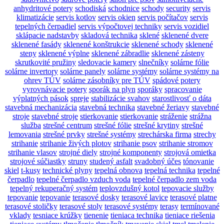
anhydritové potery
schodiská
schodnice
schody
security
servis
klimatizácie
servis kotlov
servis okien
servis počítačov
servis
tepelných čerpadiel
servis výpočtovej techniky
servis vozidiel
sklápacie nadstavby
skladová technika
sklené
sklenené dvere
sklenené fasády
sklenené konštrukcie
sklenené schody
sklenené
steny
sklenené výplne
sklenené zábradlie
sklenené zásteny
skrutkovité pružiny
sledovacie kamery
slnečníky
solárne fólie
solárne invertory
solárne panely
solárne systémy
solárne systémy na
ohrev TÚV
solárne zásobníky pre TÚV
spádové potery
vyrovnávacie potery
sporák na plyn
sporáky
spracovanie
výplatných pások
spreje
stabilizácie svahov
starostlivosť o dáta
stavebná mechanizácia
stavebná technika
stavebné žeriavy
stavebné
stroje
stavebné stroje
stierkovanie
stierkovanie
stráženie
strážna
služba
strešné centrum
strešné fólie
strešné krytiny
strešné
lemovania
strešné prvky
strešné systémy
strechárska firma
strechy
strihanie
strihanie živých plotov
strihanie psov
strihanie stromov
strihanie vlasov
strojné diely
strojné komponenty
strojová omietka
strojové súčiastky
struny
studený asfalt
svadobný účes
tónovanie
skiel
t-kusy
technické plyny
tepelná obnova
tepelná technika
tepelné
čerpadlo
tepelné čerpadlo vzduch voda
tepelné čerpadlo zem voda
tepelný rekuperačný systém
teplovzdušný kotol
tepovacie služby
tepovanie
tepovanie
terasové dosky
terasové lavice
terasové platne
terasové stoličky
terasové stoly
terasové systémy
terasy
termínované
vklady
tesniace krúžky
tienenie
tieniaca technika
tieniace riešenia