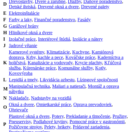
Drevostavby
,
Dvere a zárubne
,
Dlažby
,
Daňové poradenstvo
,
D
Detské ihriská
,
Drevené okná a dvere
,
Drevené palety
E
Elektroinštalácie
F
Farby a laky
,
Finančné poradenstvo
,
Fasády
G
Garážové brány
H
Hliníkové okná a dvere
I
Izolačné práce
,
Interiérové štúdiá
,
Izolácie a nátery
J
Jadrové vŕtanie
Kamerové systémy
,
Klimatizácie
,
Kuchyne
,
Kamiónová
doprava
,
Krby, kachle a pece
,
Kováčske práce
,
Kaderníctva a
K
holičstvá
,
Kanalizácie a vodovody
,
Krycie plachty
,
Kľúčová
služba
,
Kúrenárske práce
,
Komunálne služby
,
Kotly
,
Kovovýroba
L
Lepidlá a tmely
,
Likvidácia azbestu
,
Lízingové spoločnosti
Manipulačná technika
,
Maliari a natierači
,
Montáž a oprava
M
nábytku
N
Nakladače
,
Nadstavby na vozidlá
Okná a dvere
,
Omietkarské práce
,
Oprava prevodoviek
,
O
Ohrievače
Plastové okná a dvere
,
Potery
,
Prekladanie a tlmočenie
,
Pružiny
,
Pneuservisy
,
Podlahové krytiny
,
Pomocné práce v gastronómii
,
P
Požičovne strojov
,
Pelety, brikety
,
Prídavné zariadenia
,