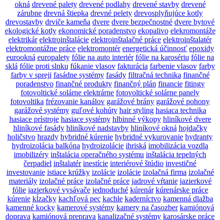
okná
drevené palety
drevené podlahy
drevené stavby
drevené
zárubne
drevná štiepka
drevné pelety
drevosplyňujúce kotly
drevostavby
drviče kameňa
dvere
dvere bezpečnostné
dvere bytové
ekologické kotly
ekonomické poradenstvo
ekopalivo
elekromontáže
elektrikár
elektroinštalácie
elektroinštalačné práce
elektroinštalatér
elektromontážne práce
elektromontér
energetická účinnosť
epoxidy
eurookná
europalety
fólie na auto interiér
fólie na karosériu
fólie na
sklá
fólie proti slnku
fúkanie vlasov
fakturácia
farbenie vlasov
farby
farby v spreji
fasádne systémy
fasády
filtračná technika
finančné
poradenstvo
finančné produkty
finančný plán
financie
fitingy
fotovoltické solárne elektrárne
fotovoltické solárne panely
fotovoltika
frézovanie kanálov
garážové brány
garážové pohony
garážové systémy
guľové kohúty
hair styling
hasiaca technika
hasiace prístroje
hasiace systémy
hlbinné výkopy
hliníkové dvere
hliníkové fasády
hliníkové nadstavby
hliníkové okná
hojdačky
holičstvo
hrazdy
hybridné kúrenie
hybridné vykurovanie
hydranty
hydroizolácia balkóna
hydroizolácie
ihriská
imobilizácia vozdla
imobilizéry
inštalácia operačného systému
inštalácia tepelných
čerpadiel
inštalatér
inestície
interiérové štúdio
investičné
investovanie
istiace krúžky
izolácie
izolácie
izolačná firma
izolačné
materiály
izolačné práce
izolačné práce
jadrové vŕtanie
jazierkové
fólie
jazierkové vysávače
jednoduché
kúrenár
kúrenárske práce
kúrenie
kĺzačky
kachľová pec
kachle
kaderníctvo
kamenná dlažba
kamenné kocky
kamerové systémy
kamery na časozber
kamiónová
doprava
kamiónová preprava
kanalizačné systémy
karosárske práce