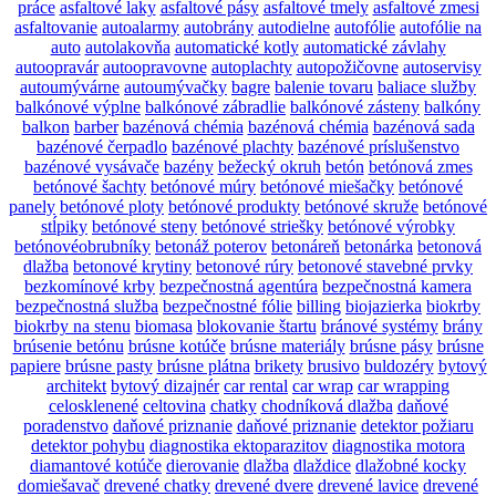
práce
asfaltové laky
asfaltové pásy
asfaltové tmely
asfaltové zmesi
asfaltovanie
autoalarmy
autobrány
autodielne
autofólie
autofólie na
auto
autolakovňa
automatické kotly
automatické závlahy
autoopravár
autoopravovne
autoplachty
autopožičovne
autoservisy
autoumývárne
autoumývačky
bagre
balenie tovaru
baliace služby
balkónové výplne
balkónové zábradlie
balkónové zásteny
balkóny
balkon
barber
bazénová chémia
bazénová chémia
bazénová sada
bazénové čerpadlo
bazénové plachty
bazénové príslušenstvo
bazénové vysávače
bazény
bežecký okruh
betón
betónová zmes
betónové šachty
betónové múry
betónové miešačky
betónové
panely
betónové ploty
betónové produkty
betónové skruže
betónové
stĺpiky
betónové steny
betónové striešky
betónové výrobky
betónovéobrubníky
betonáž poterov
betonáreň
betonárka
betonová
dlažba
betonové krytiny
betonové rúry
betonové stavebné prvky
bezkomínové krby
bezpečnostná agentúra
bezpečnostná kamera
bezpečnostná služba
bezpečnostné fólie
billing
biojazierka
biokrby
biokrby na stenu
biomasa
blokovanie štartu
bránové systémy
brány
brúsenie betónu
brúsne kotúče
brúsne materiály
brúsne pásy
brúsne
papiere
brúsne pasty
brúsne plátna
brikety
brusivo
buldozéry
bytový
architekt
bytový dizajnér
car rental
car wrap
car wrapping
celosklenené
celtovina
chatky
chodníková dlažba
daňové
poradenstvo
daňové priznanie
daňové priznanie
detektor požiaru
detektor pohybu
diagnostika ektoparazitov
diagnostika motora
diamantové kotúče
dierovanie
dlažba
dlaždice
dlažobné kocky
domiešavač
drevené chatky
drevené dvere
drevené lavice
drevené