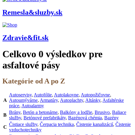
Remesla&sluzby.sk
Zdravie&fit.sk
Celkovo
0
výsledkov pre
asfaltové pásy
Kategórie od A po Z
Autoservisy
,
Autofólie
,
Autolakovne
,
Autopožičovne
,
A
Autoumývárne
,
Armatúry
,
Autoplachty
,
Altánky
,
Asfaltérske
práce
,
Autoalarmy
Brány
,
Betón a betonárne
,
Balkóny a lodžie
,
Brusivo
,
Baliace
B
služby
,
Betónové prefabrikáty
,
Bazénová chémia
,
Bazény
Čistiace služby
,
Čerpacia technika
,
Čistenie kanalizácií
,
Čistenie
C
vzduchotechniky