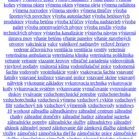
kolies
výmena okien
výmena okien
výmena oleja
výmena radiátora
výmena rozvodov
výmena spojky
výmena tlmičov
výroba
športových povrchov
výroba autoplachiet
výroba betónových
produktov
výroba betónu
výroba kľúčov
výroba nadstavieb
výroba
paliet
výroba priemyselných plynov
výroba pružín
výroba
technických plynov
výstavba kanalizácie
výstavba násypu
výstavná
úprava psov
vŕtanie betónu
vŕtanie panelov
vŕtanie stavebných
otvorov
vakcinácia
valce
valníkové nadstavby
vežové žeriavy
vedenie účtovníctva
ventilácia
ventilácia
ventily
veterinár
veterinárna ambulancia
veterinárna klinika
veterinárna poliklinika
vetranie
vetranie
viazanie krovov
vibračné zariadenia
videovrátnik
vinylové podlahy
vnútorná klíma
vodoinštalačné práce
vodomerná
šachta
vodovody
vooinštalácie
vosky
vsakovacia šachta
vstavané
šatníky
vstavané knižnice
vstavané police
vstavané skrine
vstavaný
nábytok
vykopanie základov
vykurovacia technika
vykurovacie
kotly
vykurovacie systémy
vykurovanie
vymaľovanie
vyrovnávanie
diskov
vysávanie
vzduchotechnické potrubie
vzduchotechnika
vzduchotechnika
vzduchová výmena
vzduchový cyklón
vzduchový
filtr
vzduchový tok
vzduchový výmenník
vzduchovody
windows
10
workout
zábradlia
záhradkárstvo
záhradné centrum
záhradné
chatky
záhradné domčeky
záhradné hadice
záhradné jazierka
záhradnícke potreby
záhradnícke služby
záhradníctvo
záhradný
altánok
záhradný posed
zálohovanie dát
zámková dlažba
zámkové
vložky
zámočníci
zámočnícka dieľňa
zámočnícke práce
zámočnícke
služby
zámočníctvo
zámočník
zárubne
závesné biokrby
závitové