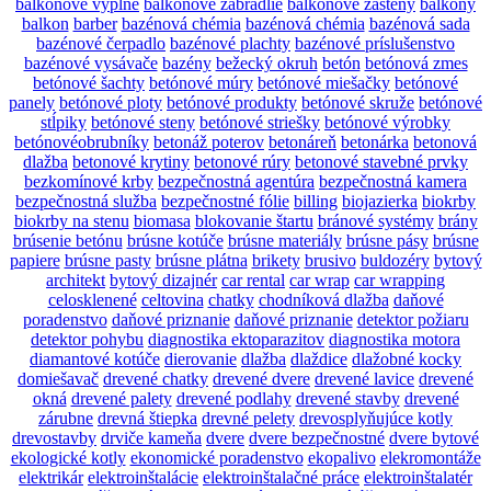
balkónové výplne
balkónové zábradlie
balkónové zásteny
balkóny
balkon
barber
bazénová chémia
bazénová chémia
bazénová sada
bazénové čerpadlo
bazénové plachty
bazénové príslušenstvo
bazénové vysávače
bazény
bežecký okruh
betón
betónová zmes
betónové šachty
betónové múry
betónové miešačky
betónové
panely
betónové ploty
betónové produkty
betónové skruže
betónové
stĺpiky
betónové steny
betónové striešky
betónové výrobky
betónovéobrubníky
betonáž poterov
betonáreň
betonárka
betonová
dlažba
betonové krytiny
betonové rúry
betonové stavebné prvky
bezkomínové krby
bezpečnostná agentúra
bezpečnostná kamera
bezpečnostná služba
bezpečnostné fólie
billing
biojazierka
biokrby
biokrby na stenu
biomasa
blokovanie štartu
bránové systémy
brány
brúsenie betónu
brúsne kotúče
brúsne materiály
brúsne pásy
brúsne
papiere
brúsne pasty
brúsne plátna
brikety
brusivo
buldozéry
bytový
architekt
bytový dizajnér
car rental
car wrap
car wrapping
celosklenené
celtovina
chatky
chodníková dlažba
daňové
poradenstvo
daňové priznanie
daňové priznanie
detektor požiaru
detektor pohybu
diagnostika ektoparazitov
diagnostika motora
diamantové kotúče
dierovanie
dlažba
dlaždice
dlažobné kocky
domiešavač
drevené chatky
drevené dvere
drevené lavice
drevené
okná
drevené palety
drevené podlahy
drevené stavby
drevené
zárubne
drevná štiepka
drevné pelety
drevosplyňujúce kotly
drevostavby
drviče kameňa
dvere
dvere bezpečnostné
dvere bytové
ekologické kotly
ekonomické poradenstvo
ekopalivo
elekromontáže
elektrikár
elektroinštalácie
elektroinštalačné práce
elektroinštalatér