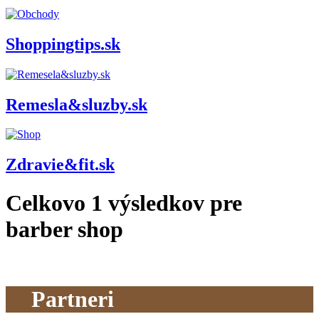
Shoppingtips.sk
Remesla&sluzby.sk
Zdravie&fit.sk
Celkovo
1
výsledkov pre
barber shop
Partneri