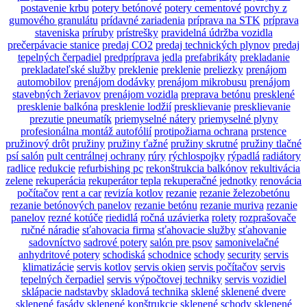
postavenie krbu
potery betónové
potery cementové
povrchy z
gumového granulátu
prídavné zariadenia
príprava na STK
príprava
staveniska
príruby
prístrešky
pravidelná údržba vozidla
prečerpávacie stanice
predaj CO2
predaj technických plynov
predaj
tepelných čerpadiel
predpríprava jedla
prefabrikáty
prekladanie
prekladateľské služby
preklenie
preklenie
preliezky
prenájom
automobilov
prenájom dodávky
prenájom mikrobusu
prenájom
stavebných žeriavov
prenájom vozidla
preprava betónu
presklené
presklenie balkóna
presklenie lodžií
presklievanie
presklievanie
prezutie pneumatík
priemyselné nátery
priemyselné plyny
profesionálna montáž autofólií
protipožiarna ochrana
prstence
pružinový drôt
pružiny
pružiny ťažné
pružiny skrutné
pružiny tlačné
psí salón
pult centrálnej ochrany
rúry
rýchlospojky
rýpadlá
radiátory
radlice
redukcie
refurbishing pc
rekonštrukcia balkónov
rekultivácia
zelene
rekuperácia
rekuperátor tepla
rekuperačné jednotky
renovácia
počítačov
rent a car
revizía kotlov
rezanie
rezanie železobetónu
rezanie betónových panelov
rezanie betónu
rezanie muriva
rezanie
panelov
rezné kotúče
riedidlá
ročná uzávierka
rolety
rozprašovače
ručné náradie
sťahovacia firma
sťahovacie služby
sťahovanie
sadovníctvo
sadrové potery
salón pre psov
samonivelačné
anhydritové potery
schodiská
schodnice
schody
security
servis
klimatizácie
servis kotlov
servis okien
servis počítačov
servis
tepelných čerpadiel
servis výpočtovej techniky
servis vozidiel
sklápacie nadstavby
skladová technika
sklené
sklenené dvere
sklenené fasády
sklenené konštrukcie
sklenené schody
sklenené