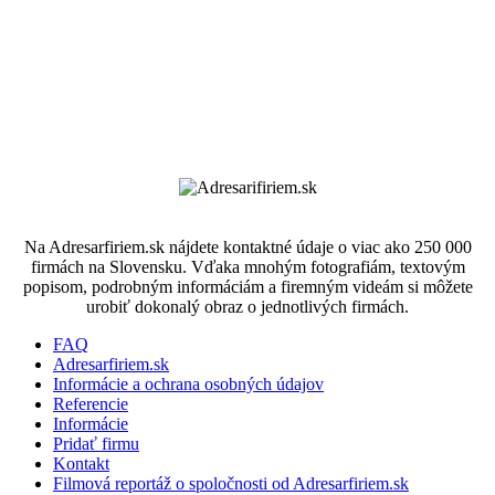
Na Adresarfiriem.sk nájdete kontaktné údaje o viac ako 250 000
firmách na Slovensku. Vďaka mnohým fotografiám, textovým
popisom, podrobným informáciám a firemným videám si môžete
urobiť dokonalý obraz o jednotlivých firmách.
FAQ
Adresarfiriem.sk
Informácie a ochrana osobných údajov
Referencie
Informácie
Pridať firmu
Kontakt
Filmová reportáž o spoločnosti od Adresarfiriem.sk