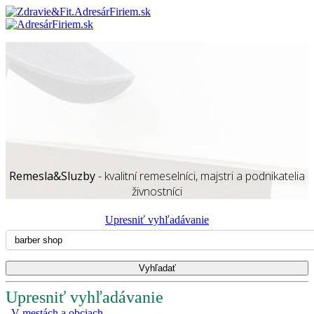
Remesla&Sluzby
- kvalitní remeselníci, majstri a podnikatelia
živnostníci
Upresniť vyhľadávanie
Upresniť vyhľadávanie
V mestách a obciach