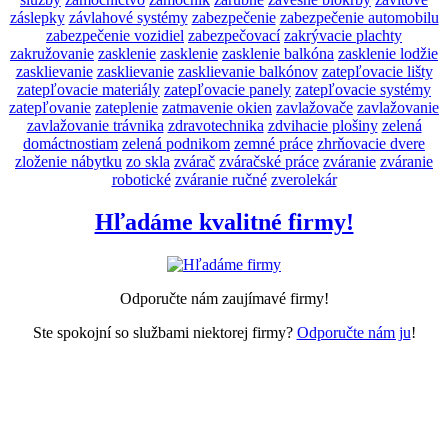
záslepky
závlahové systémy
zabezpečenie
zabezpečenie automobilu
zabezpečenie vozidiel
zabezpečovací
zakrývacie plachty
zakružovanie
zasklenie
zasklenie
zasklenie balkóna
zasklenie lodžie
zasklievanie
zasklievanie
zasklievanie balkónov
zatepľovacie lišty
zatepľovacie materiály
zatepľovacie panely
zatepľovacie systémy
zatepľovanie
zateplenie
zatmavenie okien
zavlažovače
zavlažovanie
zavlažovanie trávnika
zdravotechnika
zdvihacie plošiny
zelená
domáctnostiam
zelená podnikom
zemné práce
zhrňovacie dvere
zloženie nábytku
zo skla
zvárač
zváračské práce
zváranie
zváranie
robotické
zváranie ručné
zverolekár
Hľadáme kvalitné firmy!
Odporučte nám zaujímavé firmy!
Ste spokojní so službami niektorej firmy?
Odporučte nám ju
!