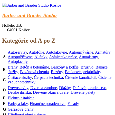
Barber and Braider Studio
Hollého 3B,
04001 Košice
Kategórie od A po Z
Autoservisy
,
Autofólie
,
Autolakovne
,
Autoumývárne
,
Armatúry
,
A
Autopožičovne
,
Altánky
,
Asfaltérske práce
,
Autoalarmy
,
Autoplachty
Brány
,
Betón a betonárne
,
Balkóny a lodžie
,
Brusivo
,
Baliace
B
služby
,
Bazénová chémia
,
Bazény
,
Betónové prefabrikáty
Čistiace služby
,
Čerpacia technika
,
Čistenie kanalizácií
,
Čistenie
C
vzduchotechniky
Drevostavby
,
Dvere a zárubne
,
Dlažby
,
Daňové poradenstvo
,
D
Detské ihriská
,
Drevené okná a dvere
,
Drevené palety
E
Elektroinštalácie
F
Farby a laky
,
Finančné poradenstvo
,
Fasády
G
Garážové brány
H
Hliníkové okná a dvere