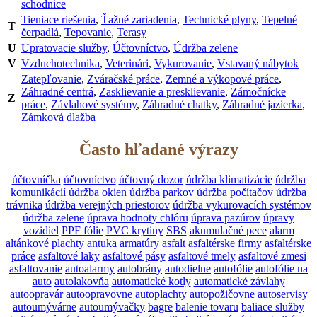
schodnice
Tieniace riešenia
,
Ťažné zariadenia
,
Technické plyny
,
Tepelné
T
čerpadlá
,
Tepovanie
,
Terasy
U
Upratovacie služby
,
Účtovníctvo
,
Údržba zelene
V
Vzduchotechnika
,
Veterinári
,
Vykurovanie
,
Vstavaný nábytok
Zatepľovanie
,
Zváračské práce
,
Zemné a výkopové práce
,
Záhradné centrá
,
Zasklievanie a presklievanie
,
Zámočnícke
Z
práce
,
Závlahové systémy
,
Záhradné chatky
,
Záhradné jazierka
,
Zámková dlažba
Často hľadané výrazy
účtovníčka
účtovníctvo
účtovný dozor
údržba klimatizácie
údržba
komunikácií
údržba okien
údržba parkov
údržba počítačov
údržba
trávnika
údržba verejných priestorov
údržba vykurovacích systémov
údržba zelene
úprava hodnoty chlóru
úprava pazúrov
úpravy
vozidiel
PPF fólie
PVC krytiny
SBS
akumulačné pece
alarm
altánkové plachty
antuka
armatúry
asfalt
asfaltérske firmy
asfaltérske
práce
asfaltové laky
asfaltové pásy
asfaltové tmely
asfaltové zmesi
asfaltovanie
autoalarmy
autobrány
autodielne
autofólie
autofólie na
auto
autolakovňa
automatické kotly
automatické závlahy
autoopravár
autoopravovne
autoplachty
autopožičovne
autoservisy
autoumývárne
autoumývačky
bagre
balenie tovaru
baliace služby