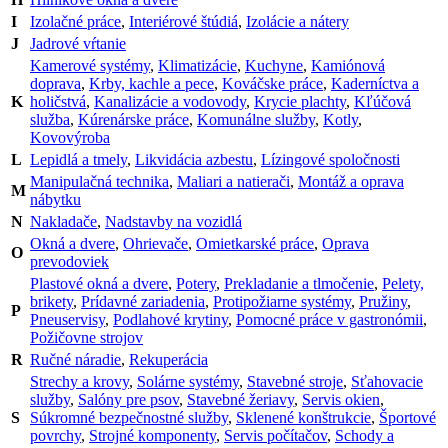
I
Izolačné práce
,
Interiérové štúdiá
,
Izolácie a nátery
J
Jadrové vŕtanie
Kamerové systémy
,
Klimatizácie
,
Kuchyne
,
Kamiónová
doprava
,
Krby, kachle a pece
,
Kováčske práce
,
Kaderníctva a
K
holičstvá
,
Kanalizácie a vodovody
,
Krycie plachty
,
Kľúčová
služba
,
Kúrenárske práce
,
Komunálne služby
,
Kotly
,
Kovovýroba
L
Lepidlá a tmely
,
Likvidácia azbestu
,
Lízingové spoločnosti
Manipulačná technika
,
Maliari a natierači
,
Montáž a oprava
M
nábytku
N
Nakladače
,
Nadstavby na vozidlá
Okná a dvere
,
Ohrievače
,
Omietkarské práce
,
Oprava
O
prevodoviek
Plastové okná a dvere
,
Potery
,
Prekladanie a tlmočenie
,
Pelety,
brikety
,
Prídavné zariadenia
,
Protipožiarne systémy
,
Pružiny
,
P
Pneuservisy
,
Podlahové krytiny
,
Pomocné práce v gastronómii
,
Požičovne strojov
R
Ručné náradie
,
Rekuperácia
Strechy a krovy
,
Solárne systémy
,
Stavebné stroje
,
Sťahovacie
služby
,
Salóny pre psov
,
Stavebné žeriavy
,
Servis okien
,
S
Súkromné bezpečnostné služby
,
Sklenené konštrukcie
,
Športové
povrchy
,
Strojné komponenty
,
Servis počítačov
,
Schody a