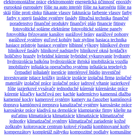
elektromontážne práce
elektromontér
energetická účinnosť
epoxidy
eurookná
europalety
fólie na auto interiér
fólie na karosériu
fólie na
sklá
fólie proti slnku
fúkanie vlasov
fakturácia
farbenie vlasov
farby
farby v spreji
fasádne systémy
fasády
filtračná technika
finančné
poradenstvo
finančné produkty
finančný plán
financie
fitingy
fotovoltické solárne elektrárne
fotovoltické solárne panely
fotovoltika
frézovanie kanálov
garážové brány
garážové pohony
garážové systémy
guľové kohúty
hair styling
hasiaca technika
hasiace prístroje
hasiace systémy
hlbinné výkopy
hliníkové dvere
hliníkové fasády
hliníkové nadstavby
hliníkové okná
hojdačky
holičstvo
hrazdy
hybridné kúrenie
hybridné vykurovanie
hydranty
hydroizolácia balkóna
hydroizolácie
ihriská
imobilizácia vozdla
imobilizéry
inštalácia operačného systému
inštalácia tepelných
čerpadiel
inštalatér
inestície
interiérové štúdio
investičné
investovanie
istiace krúžky
izolácie
izolácie
izolačná firma
izolačné
materiály
izolačné práce
izolačné práce
jadrové vŕtanie
jazierkové
fólie
jazierkové vysávače
jednoduché
kúrenár
kúrenárske práce
kúrenie
kĺzačky
kachľová pec
kachle
kaderníctvo
kamenná dlažba
kamenné kocky
kamerové systémy
kamery na časozber
kamiónová
doprava
kamiónová preprava
kanalizačné systémy
karosárske práce
karosárske práce
kladivá na demolácie
klampiarske firmy
kliešte na
guľatinu
klimatizácia
klimatizácie
klimatizácie
klimatizačné
jednotky
klimatizačné systémy
klimatizačné zariadenie
kožné
zoškraby
kolorovacie centrum
kolové rýpadlá
kombinované kotly
kompenzátory
kompletáž nábytku
kompozitné podlahy
komunálne