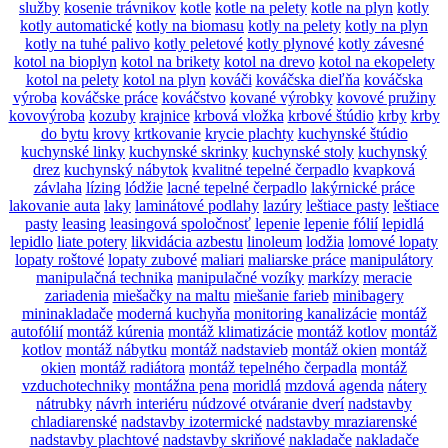
služby
kosenie trávnikov
kotle
kotle na pelety
kotle na plyn
kotly
kotly automatické
kotly na biomasu
kotly na pelety
kotly na plyn
kotly na tuhé palivo
kotly peletové
kotly plynové
kotly závesné
kotol na bioplyn
kotol na brikety
kotol na drevo
kotol na ekopelety
kotol na pelety
kotol na plyn
kováči
kováčska dieľňa
kováčska
výroba
kováčske práce
kováčstvo
kované výrobky
kovové pružiny
kovovýroba
kozuby
krajnice
krbová vložka
krbové štúdio
krby
krby
do bytu
krovy
krtkovanie
krycie plachty
kuchynské štúdio
kuchynské linky
kuchynské skrinky
kuchynské stoly
kuchynský
drez
kuchynský nábytok
kvalitné tepelné čerpadlo
kvapková
závlaha
lízing
lódžie
lacné tepelné čerpadlo
lakýrnické práce
lakovanie auta
laky
laminátové podlahy
lazúry
leštiace pasty
leštiace
pasty
leasing
leasingová spoločnosť
lepenie
lepenie fólií
lepidlá
lepidlo
liate potery
likvidácia azbestu
linoleum
lodžia
lomové lopaty
lopaty roštové
lopaty zubové
maliari
maliarske práce
manipulátory
manipulačná technika
manipulačné vozíky
markízy
meracie
zariadenia
miešačky na maltu
miešanie farieb
minibagery
mininakladače
moderná kuchyňa
monitoring kanalizácie
montáž
autofólií
montáž kúrenia
montáž klimatizácie
montáž kotlov
montáž
kotlov
montáž nábytku
montáž nadstavieb
montáž okien
montáž
okien
montáž radiátora
montáž tepelného čerpadla
montáž
vzduchotechniky
montážna pena
moridlá
mzdová agenda
nátery
nátrubky
návrh interiéru
núdzové otváranie dverí
nadstavby
chladiarenské
nadstavby izotermické
nadstavby mraziarenské
nadstavby plachtové
nadstavby skriňové
nakladače
nakladače