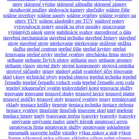
steny
sklenené výplne
sklenené zábradlie
sklenené zásteny
skrutkovité pružiny
sledovacie kamery
slnečníky
solárne fólie
solárne invertory
solárne panely
solárne systémy
solárne systémy na
ohrev TÚV
solárne zásobníky pre TÚV
spádové potery
vyrovnávacie potery
sporák na plyn
sporáky
spracovanie
výplatných pások
spreje
stabilizácie svahov
starostlivosť o dáta
stavebná mechanizácia
stavebná technika
stavebné žeriavy
stavebné
stroje
stavebné stroje
stierkovanie
stierkovanie
stráženie
strážna
služba
strešné centrum
strešné fólie
strešné krytiny
strešné
lemovania
strešné prvky
strešné systémy
strechárska firma
strechy
strihanie
strihanie živých plotov
strihanie psov
strihanie stromov
strihanie vlasov
strojné diely
strojné komponenty
strojová omietka
strojové súčiastky
struny
studený asfalt
svadobný účes
tónovanie
skiel
t-kusy
technické plyny
tepelná obnova
tepelná technika
tepelné
čerpadlo
tepelné čerpadlo vzduch voda
tepelné čerpadlo zem voda
tepelný rekuperačný systém
teplovzdušný kotol
tepovacie služby
tepovanie
tepovanie
terasové dosky
terasové lavice
terasové platne
terasové stoličky
terasové stoly
terasové systémy
terasy
termínované
vklady
tesniace krúžky
tienenie
tieniaca technika
tieniace riešenia
tieniace systémy
tlmočenie
tlmočník
tmavenie skiel
tmel
tmelenie
tmeliace hmoty
tmely
tvarovanie terénu
tvarovky
tvarovky
tvarovky
umývanie
umývanie riadov
umelý trávnik
upratovací servis
upratovacia firma
upratovacie služby
upratovanie
uskladnenie
pneumatík
uzavretie lodžie
väzníky
výkaz ziskov a strát
výkop
žumpy
výkopové práce
výkopy základov
výkup paliet
výmena