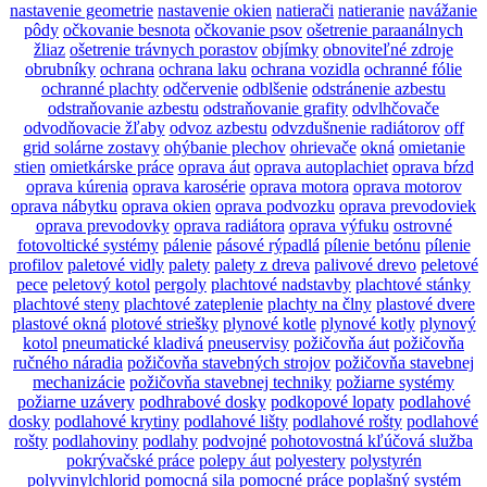
nastavenie geometrie
nastavenie okien
natierači
natieranie
navážanie
pôdy
očkovanie besnota
očkovanie psov
ošetrenie paraanálnych
žliaz
ošetrenie trávnych porastov
objímky
obnoviteľné zdroje
obrubníky
ochrana
ochrana laku
ochrana vozidla
ochranné fólie
ochranné plachty
odčervenie
odblšenie
odstránenie azbestu
odstraňovanie azbestu
odstraňovanie grafity
odvlhčovače
odvodňovacie žľaby
odvoz azbestu
odvzdušnenie radiátorov
off
grid solárne zostavy
ohýbanie plechov
ohrievače
okná
omietanie
stien
omietkárske práce
oprava áut
oprava autoplachiet
oprava bŕzd
oprava kúrenia
oprava karosérie
oprava motora
oprava motorov
oprava nábytku
oprava okien
oprava podvozku
oprava prevodoviek
oprava prevodovky
oprava radiátora
oprava výfuku
ostrovné
fotovoltické systémy
pálenie
pásové rýpadlá
pílenie betónu
pílenie
profilov
paletové vidly
palety
palety z dreva
palivové drevo
peletové
pece
peletový kotol
pergoly
plachtové nadstavby
plachtové stánky
plachtové steny
plachtové zateplenie
plachty na člny
plastové dvere
plastové okná
plotové striešky
plynové kotle
plynové kotly
plynový
kotol
pneumatické kladivá
pneuservisy
požičovňa áut
požičovňa
ručného náradia
požičovňa stavebných strojov
požičovňa stavebnej
mechanizácie
požičovňa stavebnej techniky
požiarne systémy
požiarne uzávery
podhrabové dosky
podkopové lopaty
podlahové
dosky
podlahové krytiny
podlahové lišty
podlahové rošty
podlahové
rošty
podlahoviny
podlahy
podvojné
pohotovostná kľúčová služba
pokrývačské práce
polepy áut
polyestery
polystyrén
polyvinylchlorid
pomocná sila
pomocné práce
poplašný systém